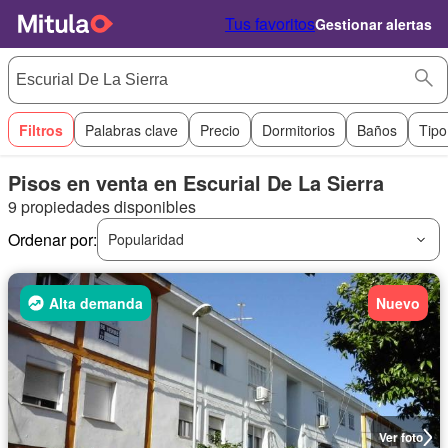
Tus favoritos
Gestionar alertas
Filtros
Palabras clave
Precio
Dormitorios
Baños
Tipo
Pisos en venta en Escurial De La Sierra
9 propiedades disponibles
Ordenar por:
Popularidad
Alta demanda
Nuevo
Ver foto