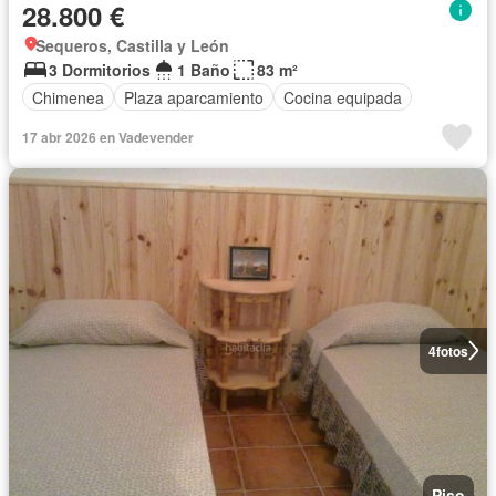
28.800 €
Sequeros, Castilla y León
3 Dormitorios
1 Baño
83 m²
Chimenea
Plaza aparcamiento
Cocina equipada
17 abr 2026 en Vadevender
4
fotos
Piso