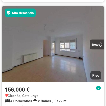
Alta demanda
5
fotos
Piso
156.000 €
Gironès, Catalunya
4 Dormitorios
2 Baños
122 m²