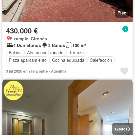
Piso
430.000 €
Eixample, Gironès
4 Dormitorios
2 Baños
100 m²
Balcón
Aire acondicionado
Terraza
Plaza aparcamiento
Cocina equipada
Calefacción
3 jul 2026 en Yaencontre - Agenthia
12
fotos