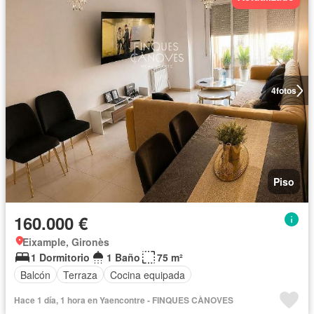
4
fotos
Piso
160.000 €
Eixample, Gironès
1 Dormitorio
1 Baño
75 m²
Balcón
Terraza
Cocina equipada
Hace 1 día, 1 hora en Yaencontre - FINQUES CÀNOVES