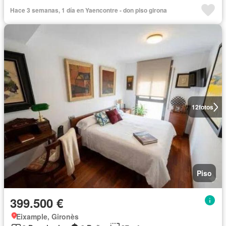
Hace 3 semanas, 1 día en Yaencontre - don piso girona
12
fotos
Piso
399.500 €
Eixample, Gironès