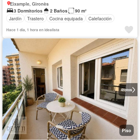
Eixample, Gironès
3 Dormitorios
2 Baños
90 m²
Jardín
Trastero
Cocina equipada
Calefacción
Hace 1 día, 1 hora en idealista
4
fotos
Piso