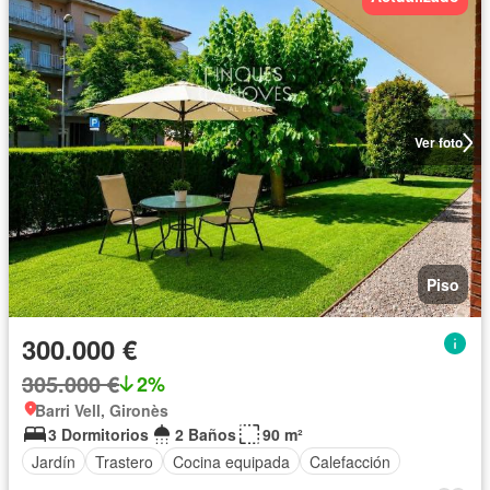
Ver foto
Piso
300.000 €
305.000 €
2%
Barri Vell, Gironès
3 Dormitorios
2 Baños
90 m²
Jardín
Trastero
Cocina equipada
Calefacción