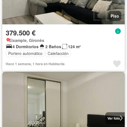
Piso
379.500 €
Eixample, Gironès
4 Dormitorios
2 Baños
124 m²
Portero automático
Calefacción
Hace 1 semana, 1 hora en Habitaclia
Ver foto