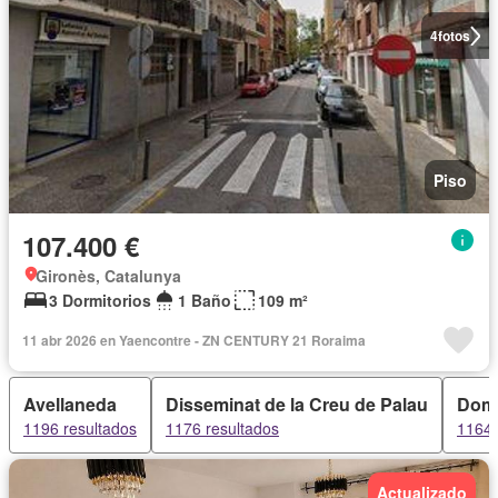
4
fotos
Piso
107.400 €
Gironès, Catalunya
3 Dormitorios
1 Baño
109 m²
11 abr 2026 en Yaencontre - ZN CENTURY 21 Roraima
Avellaneda
Disseminat de la Creu de Palau
Dom
1196 resultados
1176 resultados
1164 
Actualizado