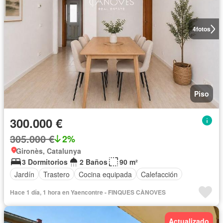
4
fotos
Piso
300.000 €
305.000 €
2%
Gironès, Catalunya
3 Dormitorios
2 Baños
90 m²
Jardín
Trastero
Cocina equipada
Calefacción
Hace 1 día, 1 hora en Yaencontre - FINQUES CÀNOVES
Actualizado