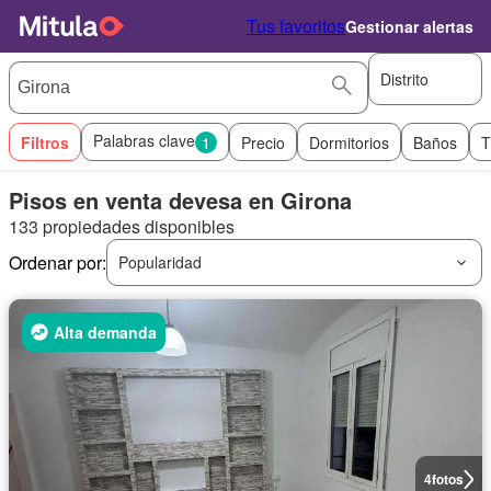
Tus favoritos
Gestionar alertas
Distrito
Palabras clave
Filtros
1
Precio
Dormitorios
Baños
T
Pisos en venta devesa en Girona
133 propiedades disponibles
Ordenar por:
Popularidad
Alta demanda
4
fotos