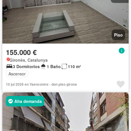
Piso
155.000 €
Gironès, Catalunya
3 Dormitorios
1 Baño
110 m²
Ascensor
10 jul 2026 en Yaencontre - don piso girona
Alta demanda