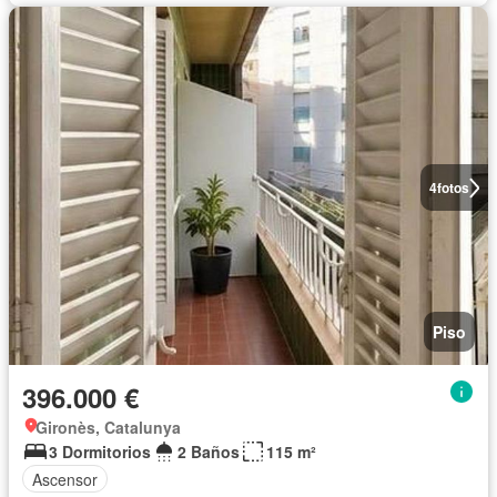
4
fotos
Piso
396.000 €
Gironès, Catalunya
3 Dormitorios
2 Baños
115 m²
Ascensor