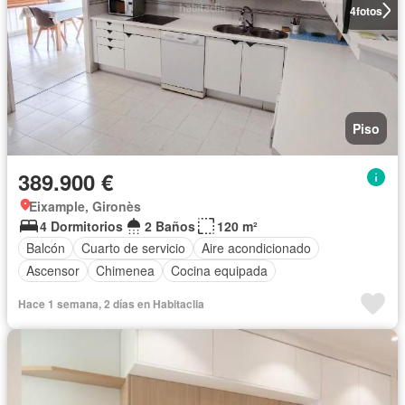
4
fotos
Piso
389.900 €
Eixample, Gironès
4 Dormitorios
2 Baños
120 m²
Balcón
Cuarto de servicio
Aire acondicionado
Ascensor
Chimenea
Cocina equipada
Hace 1 semana, 2 días en Habitaclia