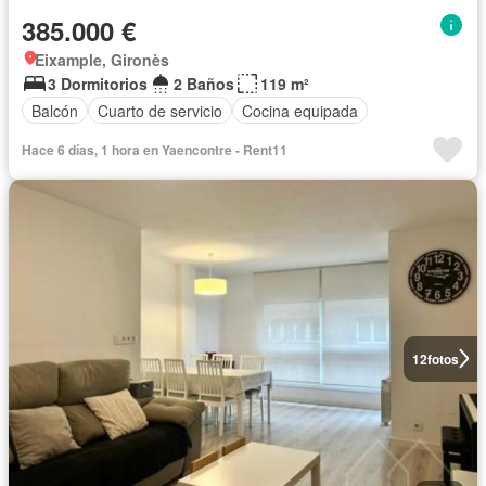
385.000 €
Eixample, Gironès
3 Dormitorios
2 Baños
119 m²
Balcón
Cuarto de servicio
Cocina equipada
Hace 6 días, 1 hora en Yaencontre - Rent11
12
fotos