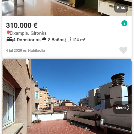
Piso
310.000 €
Eixample, Gironès
4 Dormitorios
2 Baños
124 m²
4 jul 2026 en Habitaclia
4
fotos