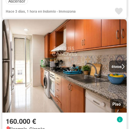
Ascensor
Hace 3 días, 1 hora en Indomio - Immozona
4
fotos
Piso
160.000 €
Eixample, Gironès