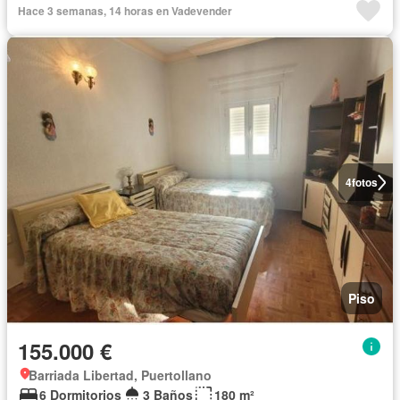
Hace 3 semanas, 14 horas en Vadevender
4
fotos
Piso
155.000 €
Barriada Libertad, Puertollano
6 Dormitorios
3 Baños
180 m²