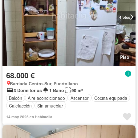
4
fotos
Piso
68.000 €
Barriada Centro-Sur, Puertollano
3 Dormitorios
1 Baño
90 m²
Balcón
Aire acondicionado
Ascensor
Cocina equipada
Calefacción
Sin amueblar
14 may 2026 en Habitaclia