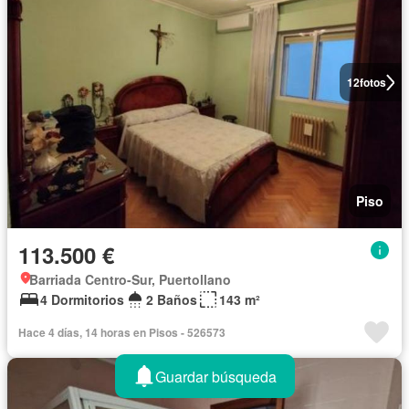
12
fotos
Piso
113.500 €
Barriada Centro-Sur, Puertollano
4 Dormitorios
2 Baños
143 m²
Hace 4 días, 14 horas en Pisos - 526573
Guardar búsqueda