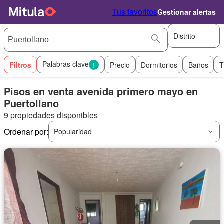
Tus favoritos
Gestionar alertas
Distrito
Palabras clave
Filtros
1
Precio
Dormitorios
Baños
T
Pisos en venta avenida primero mayo en
Puertollano
9 propiedades disponibles
Ordenar por:
Popularidad