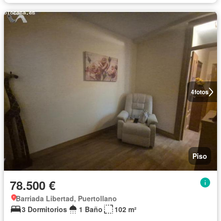
4
fotos
Piso
78.500 €
Barriada Libertad, Puertollano
3 Dormitorios
1 Baño
102 m²