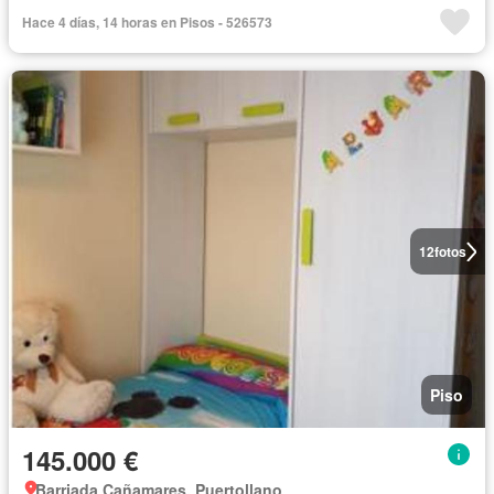
Hace 4 días, 14 horas en Pisos - 526573
12
fotos
Piso
145.000 €
Barriada Cañamares, Puertollano