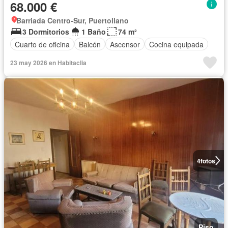
68.000 €
Barriada Centro-Sur, Puertollano
3 Dormitorios
1 Baño
74 m²
Cuarto de oficina
Balcón
Ascensor
Cocina equipada
23 may 2026 en Habitaclia
4
fotos
Piso