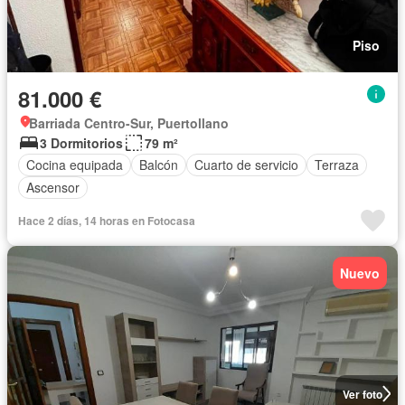
Piso
81.000 €
Barriada Centro-Sur, Puertollano
3 Dormitorios
79 m²
Cocina equipada
Balcón
Cuarto de servicio
Terraza
Ascensor
Hace 2 días, 14 horas en Fotocasa
Nuevo
Ver foto