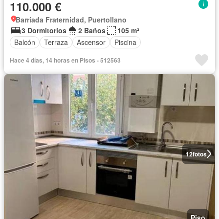
110.000 €
Barriada Fraternidad, Puertollano
3 Dormitorios
2 Baños
105 m²
Balcón
Terraza
Ascensor
Piscina
Hace 4 días, 14 horas en Pisos - 512563
12
fotos
Piso