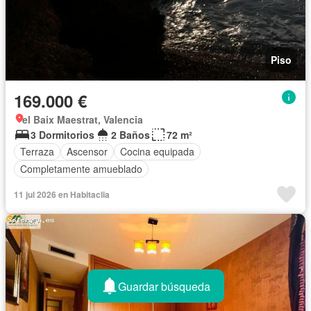
Piso
169.000 €
el Baix Maestrat, Valencia
3 Dormitorios
2 Baños
72 m²
Terraza
Ascensor
Cocina equipada
Completamente amueblado
11 jul 2026 en Habitaclia
Guardar búsqueda