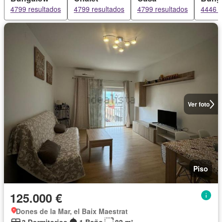
4799 resultados
4799 resultados
4799 resultados
4446 r
Ver foto
Piso
125.000 €
Dones de la Mar, el Baix Maestrat