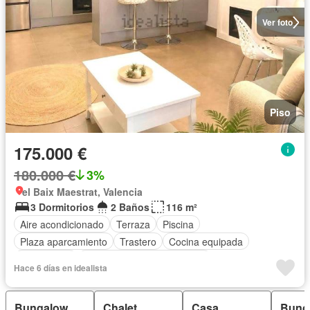
Ver foto
Piso
175.000 €
180.000 €
3%
el Baix Maestrat, Valencia
3 Dormitorios
2 Baños
116 m²
Aire acondicionado
Terraza
Piscina
Plaza aparcamiento
Trastero
Cocina equipada
Calefacción
Completamente amueblado
Hace 6 días en idealista
Bungalow
Chalet
Casa
Bunga