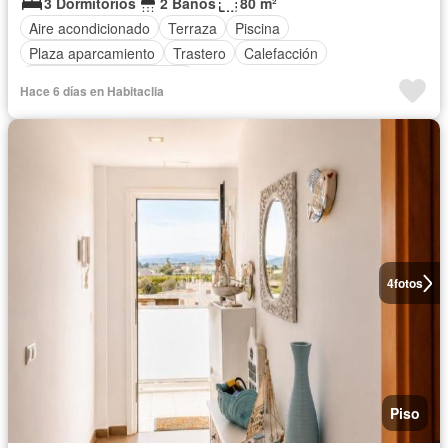
3 Dormitorios
2 Baños
80 m²
Aire acondicionado
Terraza
Piscina
Plaza aparcamiento
Trastero
Calefacción
Parcialmente amueblado
Hace 6 días en Habitaclia
4
fotos
Piso