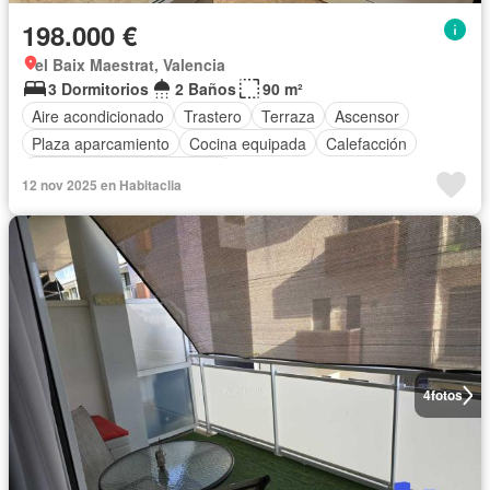
198.000 €
el Baix Maestrat, Valencia
3 Dormitorios
2 Baños
90 m²
Aire acondicionado
Trastero
Terraza
Ascensor
Plaza aparcamiento
Cocina equipada
Calefacción
Completamente amueblado
12 nov 2025 en Habitaclia
4
fotos