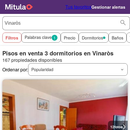
Tus favoritos
Gestionar alertas
Palabras clave
Filtros
1
Precio
Dormitorios
Baños
Pisos en venta 3 dormitorios en Vinaròs
167 propiedades disponibles
Ordenar por:
Popularidad
12
fotos