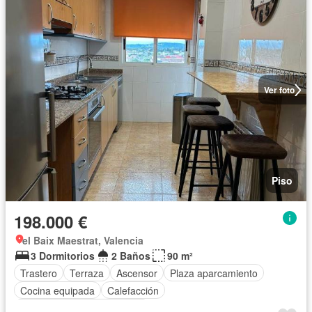
Ver foto
Piso
198.000 €
el Baix Maestrat, Valencia
3 Dormitorios
2 Baños
90 m²
Trastero
Terraza
Ascensor
Plaza aparcamiento
Cocina equipada
Calefacción
Completamente amueblado