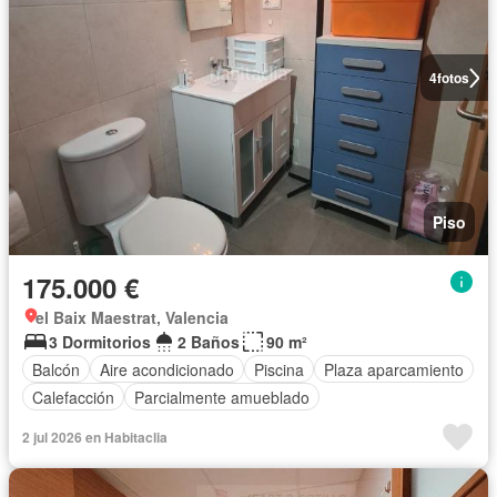
4
fotos
Piso
175.000 €
el Baix Maestrat, Valencia
3 Dormitorios
2 Baños
90 m²
Balcón
Aire acondicionado
Piscina
Plaza aparcamiento
Calefacción
Parcialmente amueblado
2 jul 2026 en Habitaclia