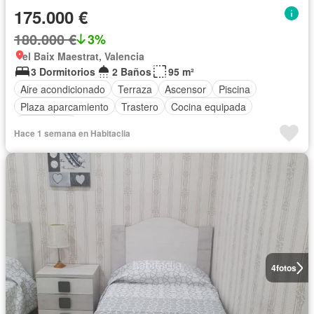
175.000 €
180.000 €
3%
el Baix Maestrat, Valencia
3 Dormitorios
2 Baños
95 m²
Aire acondicionado
Terraza
Ascensor
Piscina
Plaza aparcamiento
Trastero
Cocina equipada
Calefacción
Hace 1 semana en Habitaclia
4
fotos