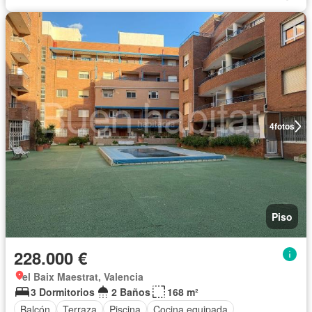
4
fotos
Piso
228.000 €
el Baix Maestrat, Valencia
3 Dormitorios
2 Baños
168 m²
Balcón
Terraza
Piscina
Cocina equipada