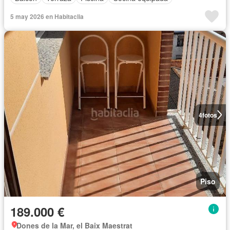
5 may 2026 en Habitaclia
4
fotos
Piso
189.000 €
Dones de la Mar, el Baix Maestrat