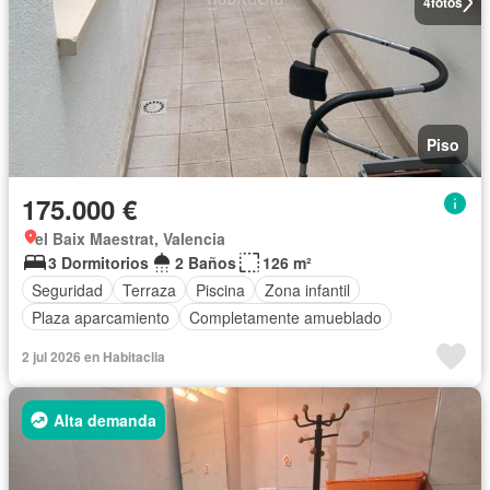
4
fotos
Piso
175.000 €
el Baix Maestrat, Valencia
3 Dormitorios
2 Baños
126 m²
Seguridad
Terraza
Piscina
Zona infantil
Plaza aparcamiento
Completamente amueblado
2 jul 2026 en Habitaclia
Alta demanda