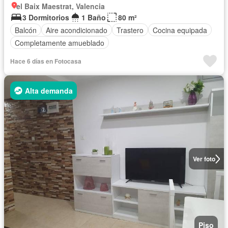
el Baix Maestrat, Valencia
3 Dormitorios
1 Baño
80 m²
Balcón
Aire acondicionado
Trastero
Cocina equipada
Completamente amueblado
Hace 6 días en Fotocasa
Alta demanda
Ver foto
Piso