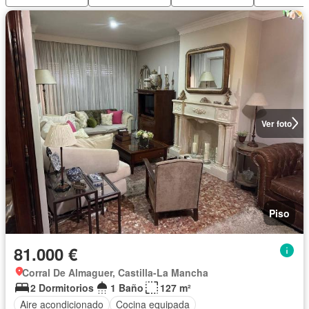
Ver foto
Piso
81.000 €
Corral De Almaguer, Castilla-La Mancha
2 Dormitorios
1 Baño
127 m²
Aire acondicionado
Cocina equipada