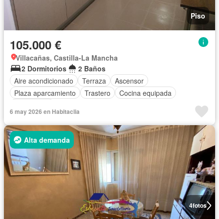
Piso
105.000 €
Villacañas, Castilla-La Mancha
2 Dormitorios
2 Baños
Aire acondicionado
Terraza
Ascensor
Plaza aparcamiento
Trastero
Cocina equipada
Calefacción
6 may 2026 en Habitaclia
Alta demanda
4
fotos