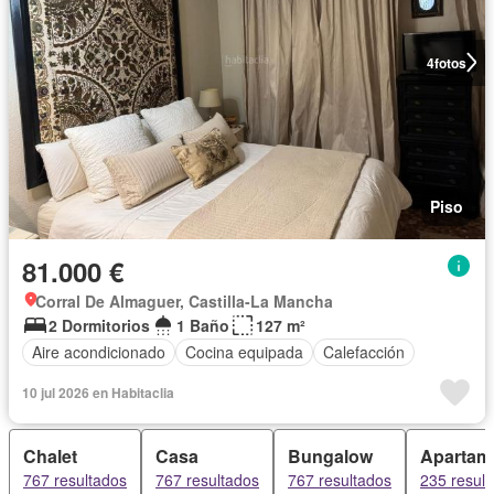
4
fotos
Piso
81.000 €
Corral De Almaguer, Castilla-La Mancha
2 Dormitorios
1 Baño
127 m²
Aire acondicionado
Cocina equipada
Calefacción
10 jul 2026 en Habitaclia
Chalet
Casa
Bungalow
Apartam
767 resultados
767 resultados
767 resultados
235 resul