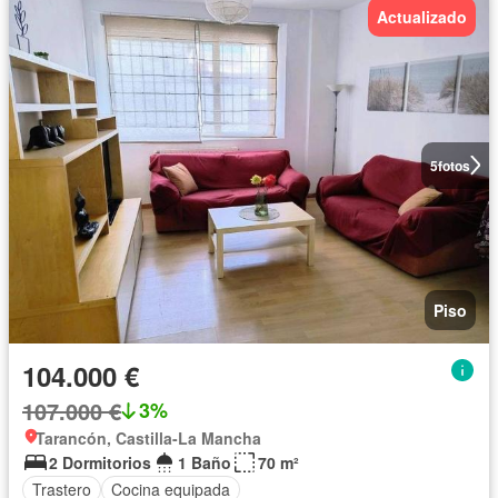
Actualizado
5
fotos
Piso
104.000 €
107.000 €
3%
Tarancón, Castilla-La Mancha
2 Dormitorios
1 Baño
70 m²
Trastero
Cocina equipada