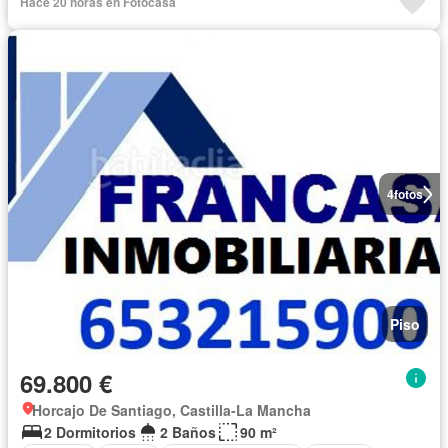
Hace 20 horas en Fotocasa
4
fotos
Piso
69.800 €
Horcajo De Santiago, Castilla-La Mancha
2 Dormitorios
2 Baños
90 m²