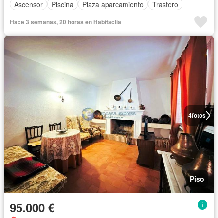
Ascensor
Piscina
Plaza aparcamiento
Trastero
Hace 3 semanas, 20 horas en Habitaclia
4
fotos
Piso
95.000 €