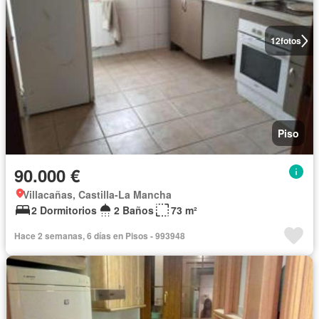
12
fotos
Piso
90.000 €
Villacañas, Castilla-La Mancha
2 Dormitorios
2 Baños
73 m²
Hace 2 semanas, 6 días en Pisos - 993948