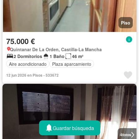
Piso
75.000 €
Quintanar De La Orden, Castilla-La Mancha
2 Dormitorios
1 Baño
46 m²
Aire acondicionado
Plaza aparcamiento
12 jun 2026 en Pisos - 533672
Guardar búsqueda
4
fotos