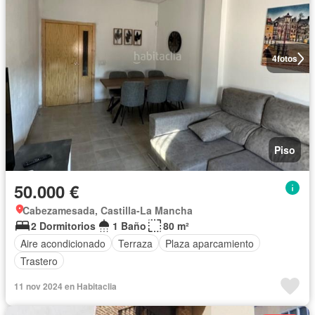
4
fotos
Piso
50.000 €
Cabezamesada, Castilla-La Mancha
2 Dormitorios
1 Baño
80 m²
Aire acondicionado
Terraza
Plaza aparcamiento
Trastero
11 nov 2024 en Habitaclia