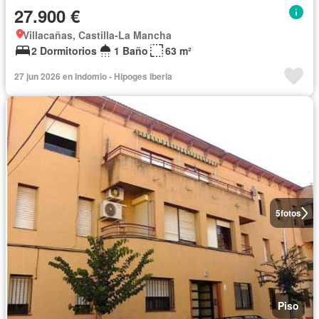
27.900 €
Villacañas, Castilla-La Mancha
2 Dormitorios
1 Baño
63 m²
27 jun 2026 en Indomio - Hipoges Iberia
5
fotos
Piso