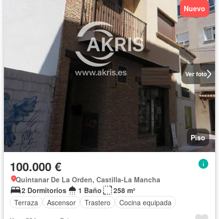
Nuevo
Ver foto
Piso
100.000 €
Quintanar De La Orden, Castilla-La Mancha
2 Dormitorios
1 Baño
258 m²
Terraza
Ascensor
Trastero
Cocina equipada