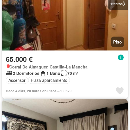
12
fotos
Piso
65.000 €
Corral De Almaguer, Castilla-La Mancha
2 Dormitorios
1 Baño
70 m²
Ascensor
Plaza aparcamiento
Hace 4 días, 20 horas en Pisos - 530629