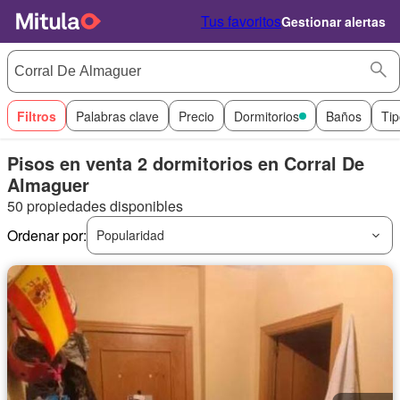
Tus favoritos
Gestionar alertas
Filtros
Palabras clave
Precio
Dormitorios
Baños
Tip
Pisos en venta 2 dormitorios en Corral De
Almaguer
50 propiedades disponibles
Ordenar por:
Popularidad