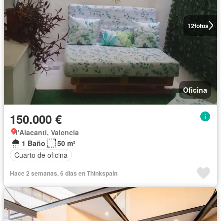
12
fotos
Oficina
150.000 €
l'Alacantí, Valencia
1 Baño
50 m²
Cuarto de oficina
Hace 2 semanas, 6 días en Thinkspain