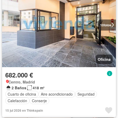
10
fotos
Oficina
682.000 €
Centro, Madrid
2 Baños
418 m²
Cuarto de oficina
Aire acondicionado
Seguridad
Calefacción
Conserje
15 jul 2026 en Thinkspain