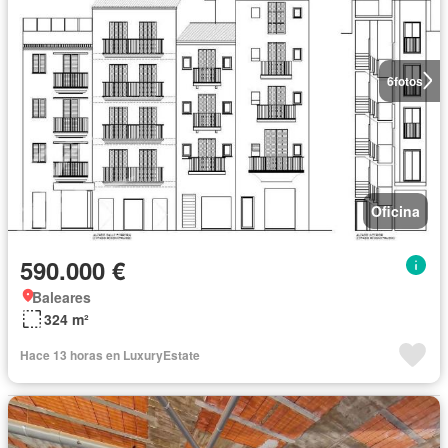
6
fotos
Oficina
590.000 €
Baleares
324 m²
Hace 13 horas en LuxuryEstate