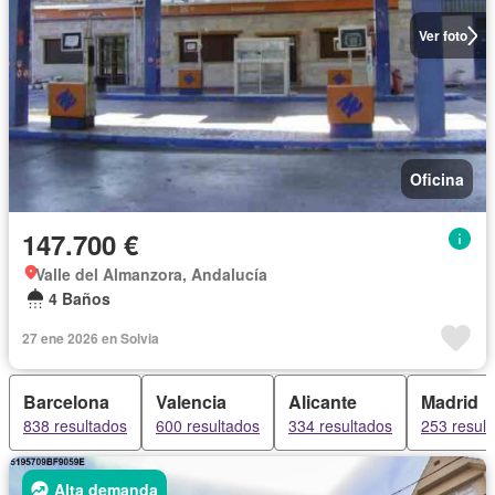
Ver foto
Oficina
147.700 €
Valle del Almanzora, Andalucía
4 Baños
27 ene 2026 en Solvia
Barcelona
Valencia
Alicante
Madrid
838 resultados
600 resultados
334 resultados
253 resul
Alta demanda