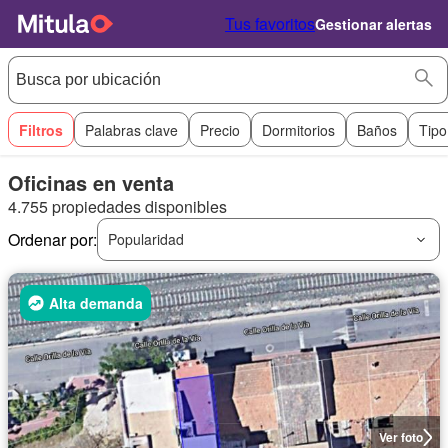
Tus favoritos
Gestionar alertas
Filtros
Palabras clave
Precio
Dormitorios
Baños
Tipo
Oficinas en venta
4.755 propiedades disponibles
Ordenar por:
Popularidad
Alta demanda
Ver foto