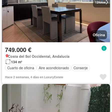
12
fotos
Oficina
749.000 €
Costa del Sol Occidental, Andalucía
134 m²
Cuarto de oficina
Aire acondicionado
Conserje
Hace 2 semanas, 4 días en LuxuryEstate