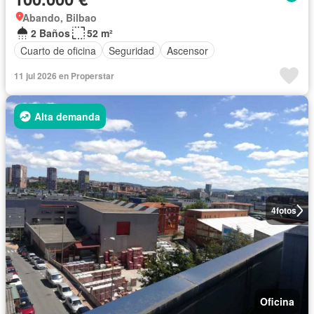
Abando, Bilbao
2 Baños
52 m²
Cuarto de oficina
Seguridad
Ascensor
11 jul 2026 en Properstar
Alta demanda
4
fotos
Oficina