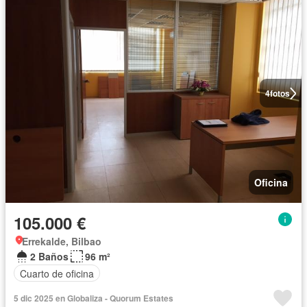
4
fotos
Oficina
105.000 €
Errekalde, Bilbao
2 Baños
96 m²
Cuarto de oficina
5 dic 2025 en Globaliza - Quorum Estates