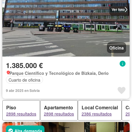
Ver foto
Oficina
1.385.000 €
Parque Científico y Tecnológico de Bizkaia, Derio
Cuarto de oficina
9 abr 2025 en Solvia
Piso
Apartamento
Local Comercial
Ca
2898 resultados
2898 resultados
2386 resultados
294
Alta demanda