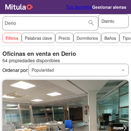
Tus favoritos
Gestionar alertas
Distrito
Filtros
Palabras clave
Precio
Dormitorios
Baños
Tipo
Oficinas en venta en Derio
54 propiedades disponibles
Ordenar por:
Popularidad
4
fotos