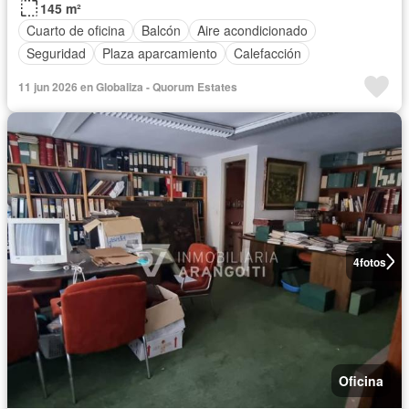
145 m²
Cuarto de oficina
Balcón
Aire acondicionado
Seguridad
Plaza aparcamiento
Calefacción
11 jun 2026 en Globaliza - Quorum Estates
4
fotos
Oficina