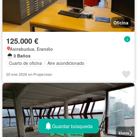
Oficina
125.000 €
Astrabudua, Erandio
3 Baños
Cuarto de oficina
Aire acondicionado
20 ene 2026 en Properstar
Guardar búsqueda
4
fotos