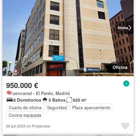
4
fotos
Oficina
950.000 €
Fuencarral - El Pardo, Madrid
8 Dormitorios
5 Baños
620 m²
Cuarto de oficina
Seguridad
Plaza aparcamiento
Cocina equipada
26 jun 2025 en Properstar