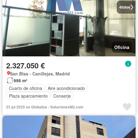
4
fotos
Oficina
2.327.050 €
San Blas - Canillejas, Madrid
998 m²
Cuarto de oficina
Aire acondicionado
Plaza aparcamiento
Conserje
23 jul 2025 en Globaliza - SolucionesM2.com