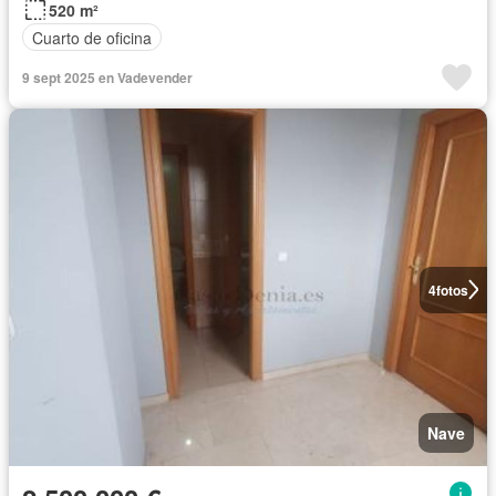
520 m²
Cuarto de oficina
9 sept 2025 en Vadevender
4
fotos
Nave