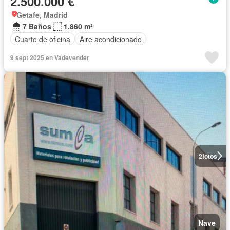
2.500.000 €
Getafe, Madrid
7 Baños
1.860 m²
Cuarto de oficina
Aire acondicionado
9 sept 2025 en Vadevender
2
fotos
Nave