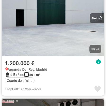
4
fotos
Nave
1.200.000 €
Arganda Del Rey, Madrid
2 Baños
801 m²
Cuarto de oficina
9 sept 2025 en Vadevender