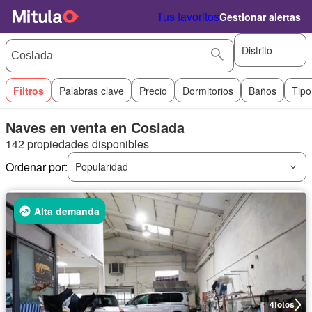
Tus favoritos
Gestionar alertas
Distrito
Filtros
Palabras clave
Precio
Dormitorios
Baños
Tipo
Naves en venta en Coslada
142 propiedades disponibles
Ordenar por:
Popularidad
Alta demanda
4
fotos