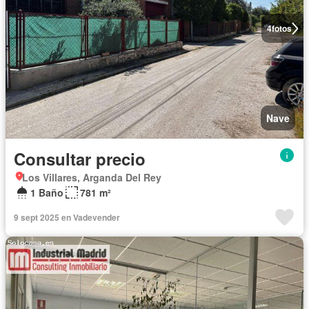
4
fotos
Nave
Consultar precio
Los Villares, Arganda Del Rey
1 Baño
781 m²
9 sept 2025 en Vadevender