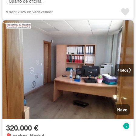
Cuarto de oficina
9 sept 2025 en Vadevender
4
fotos
Nave
320.000 €
Loeches, Madrid