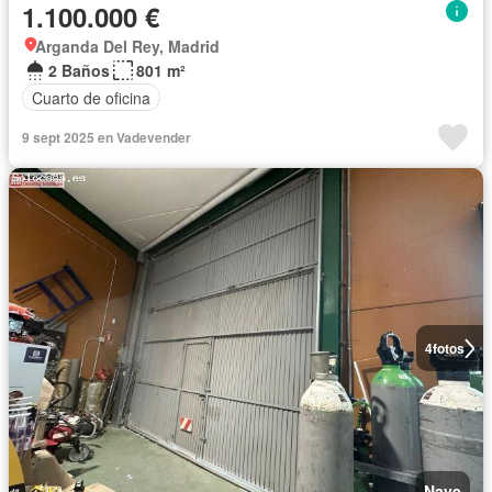
1.100.000 €
Arganda Del Rey, Madrid
2 Baños
801 m²
Cuarto de oficina
9 sept 2025 en Vadevender
4
fotos
Nave