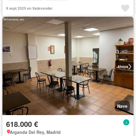
9 sept 2025 en Vadevender
4
fotos
Nave
618.000 €
Arganda Del Rey, Madrid