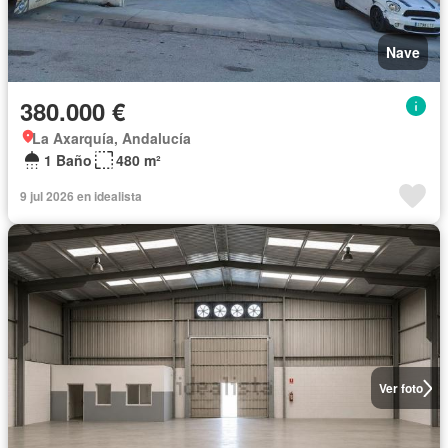
Nave
380.000 €
La Axarquía, Andalucía
1 Baño
480 m²
9 jul 2026 en idealista
Ver foto