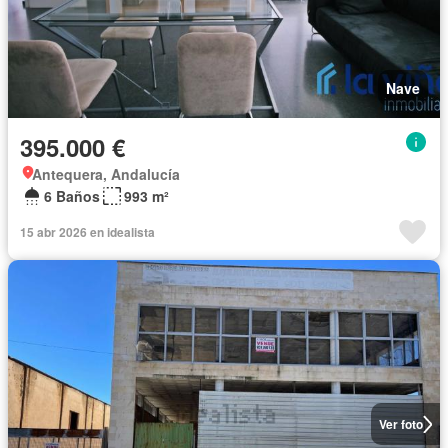
Nave
395.000 €
Antequera, Andalucía
6 Baños
993 m²
15 abr 2026 en idealista
Ver foto