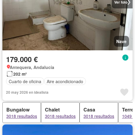
Ver foto
Nave
179.000 €
Antequera, Andalucía
202 m²
Cuarto de oficina
Aire acondicionado
20 may 2026 en idealista
Bungalow
Chalet
Casa
Terre
3018 resultados
3018 resultados
3018 resultados
1049 r