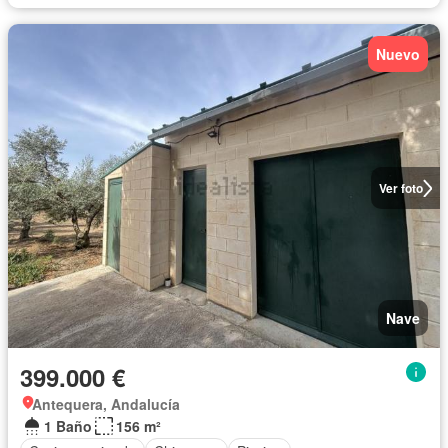
Nuevo
Ver foto
Nave
399.000 €
Antequera, Andalucía
1 Baño
156 m²