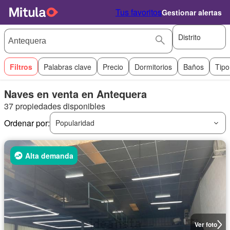
Tus favoritos
Gestionar alertas
Distrito
Filtros
Palabras clave
Precio
Dormitorios
Baños
Tipo
Naves en venta en Antequera
37 propiedades disponibles
Ordenar por:
Popularidad
Alta demanda
Ver foto