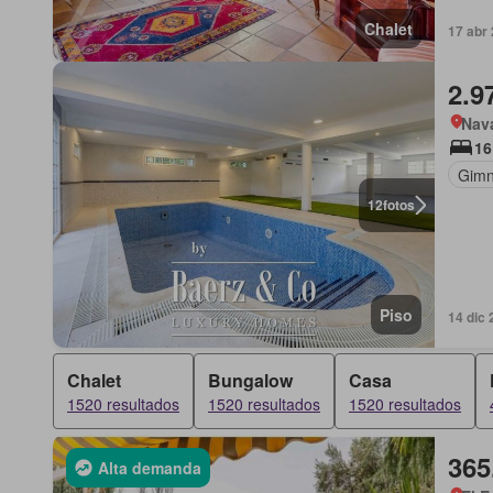
Chalet
17 abr
2.9
Nava
16
Gimn
12
fotos
Piso
14 dic
Chalet
Bungalow
Casa
1520 resultados
1520 resultados
1520 resultados
365
Alta demanda