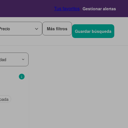
Tus favoritos
Gestionar alertas
Más filtros
Precio
Guardar búsqueda
idad
ipada