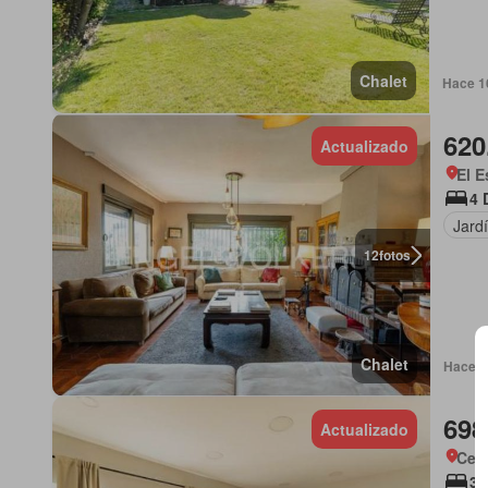
Chalet
Hace 1
620
Actualizado
El E
4 
Jard
12
fotos
Chalet
Hace 1 
698
Actualizado
Cerr
3 