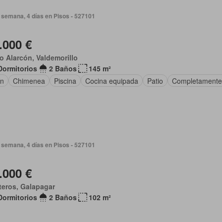
 semana, 4 días en Pisos - 527101
.000 €
o Alarcón, Valdemorillo
Dormitorios
2 Baños
145 m²
ín
Chimenea
Piscina
Cocina equipada
Patio
Completamente
 semana, 4 días en Pisos - 527101
.000 €
teros, Galapagar
Dormitorios
2 Baños
102 m²