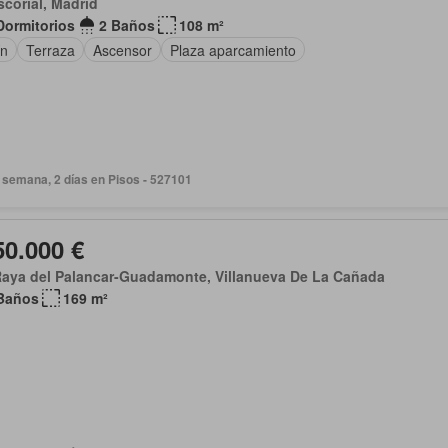
scorial, Madrid
Dormitorios
2 Baños
108 m²
ín
Terraza
Ascensor
Plaza aparcamiento
 semana, 2 días en Pisos - 527101
50.000 €
Raya del Palancar-Guadamonte, Villanueva De La Cañada
Baños
169 m²