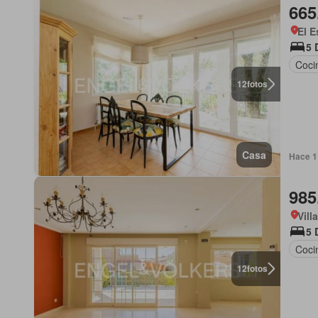
665
El E
5 
Coci
12
fotos
Casa
Hace 1
985
Vill
5 
Coci
12
fotos