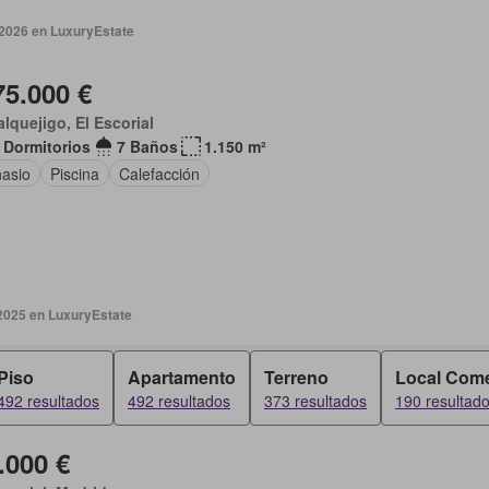
 2026 en LuxuryEstate
75.000 €
lquejigo, El Escorial
 Dormitorios
7 Baños
1.150 m²
asio
Piscina
Calefacción
 2025 en LuxuryEstate
Piso
Apartamento
Terreno
Local Come
492 resultados
492 resultados
373 resultados
190 resultad
.000 €