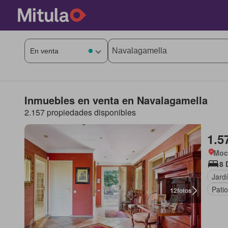
Inmuebles en venta en Navalagamella
2.157 propiedades disponibles
1.5
Moc
8 
Jard
Patio
12
fotos