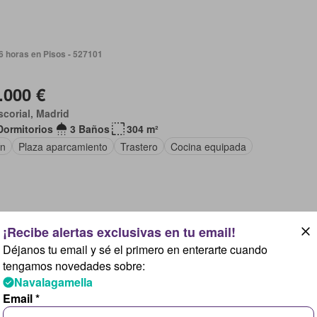
6 horas en Pisos - 527101
.000 €
scorial, Madrid
Dormitorios
3 Baños
304 m²
ín
Plaza aparcamiento
Trastero
Cocina equipada
día, 16 horas en Pisos - 527101
Déjanos tu email y sé el primero en enterarte cuando
tengamos novedades sobre:
.000 €
Navalagamella
o Alarcón, Valdemorillo
Email *
Dormitorios
3 Baños
213 m²