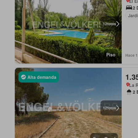
El E
2 
Jard
12
fotos
Piso
Hace 1
1.3
Alta demanda
La 
2 
12
fotos