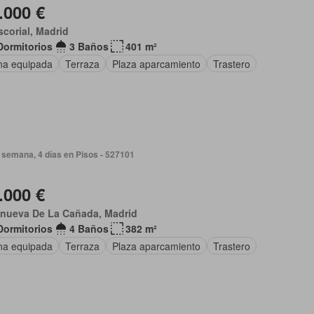
.000 €
scorial, Madrid
Dormitorios
3 Baños
401 m²
na equipada
Terraza
Plaza aparcamiento
Trastero
 semana, 4 días en Pisos - 527101
.000 €
anueva De La Cañada, Madrid
Dormitorios
4 Baños
382 m²
na equipada
Terraza
Plaza aparcamiento
Trastero