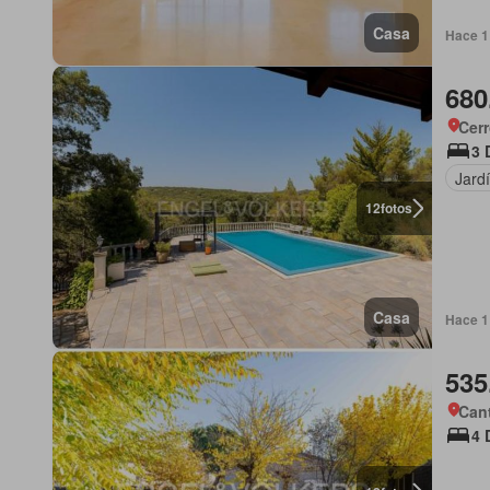
Casa
Hace 1
680
Cerr
3 
Jard
12
fotos
Casa
Hace 1
535
Can
4 