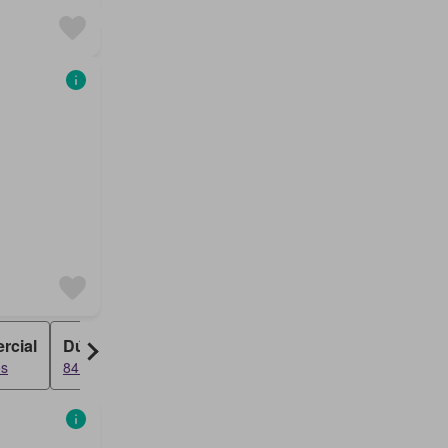
rcial
Dúplex
Casa Rural
os
84 resultados
31 resultados