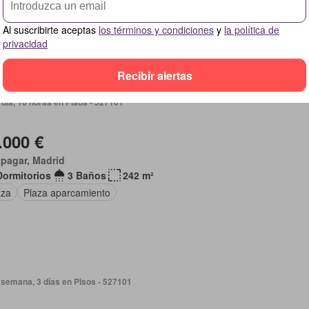
ín
Cocina equipada
Cuarto de servicio
Terraza
Piscina
Al suscribirte aceptas
los términos y condiciones
y
la política de
a aparcamiento
Calefacción
privacidad
Recibir alertas
día, 16 horas en Pisos - 527101
.000 €
pagar, Madrid
Dormitorios
3 Baños
242 m²
aza
Plaza aparcamiento
semana, 3 días en Pisos - 527101