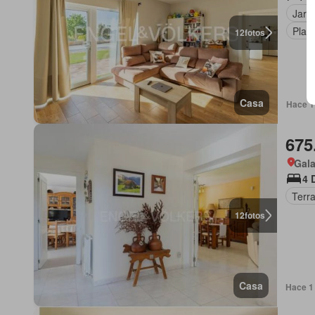
Jard
Plaz
12
fotos
Casa
Hace 1 
675
Gala
4 
Terr
12
fotos
Casa
Hace 1 