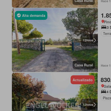
Casa Rural
Hace 1
1.8
Alta demanda
Pino
3 
Terr
12
fotos
Casa Rural
Hace 1
830
Actualizado
Gala
4 
Plaz
12
fotos