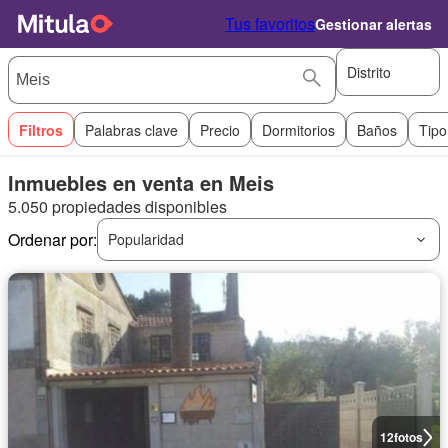
Tus favoritos
Gestionar alertas
Distrito
Filtros
Palabras clave
Precio
Dormitorios
Baños
Tipo
Inmuebles en venta en Meis
5.050 propiedades disponibles
Ordenar por:
Popularidad
12
fotos