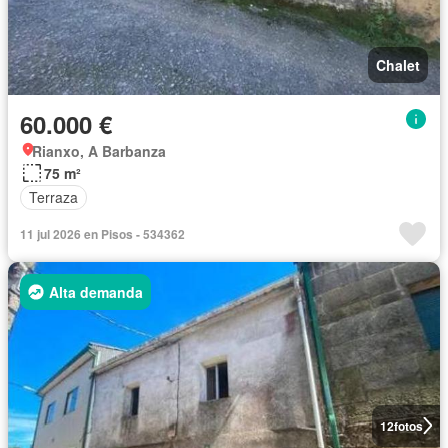
Chalet
60.000 €
Rianxo, A Barbanza
75 m²
Terraza
11 jul 2026 en Pisos - 534362
Alta demanda
12
fotos