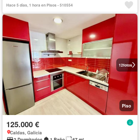
Hace 5 días, 1 hora en Pisos - 510554
12
fotos
Piso
125.000 €
Caldas, Galicia
2 Dormitorios
1 Baño
67 m²