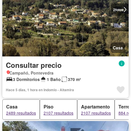
2
fotos
Casa
Consultar precio
Campañó, Pontevedra
3 Dormitorios
1 Baño
370 m²
Hace 5 días, 1 hora en Indomio - Altamira
Casa
Piso
Apartamento
Terre
2489 resultados
2107 resultados
2107 resultados
884 re