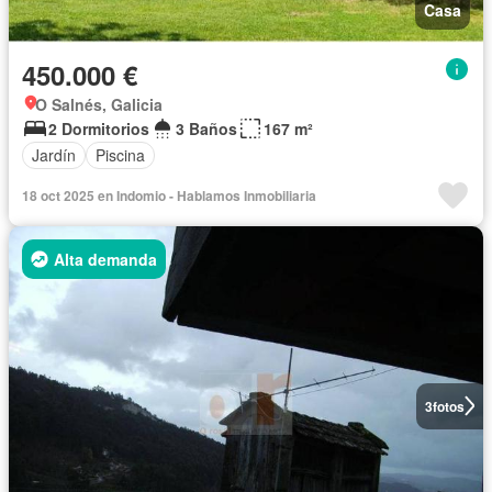
Casa
450.000 €
O Salnés, Galicia
2 Dormitorios
3 Baños
167 m²
Jardín
Piscina
18 oct 2025 en Indomio - Hablamos Inmobiliaria
Alta demanda
3
fotos