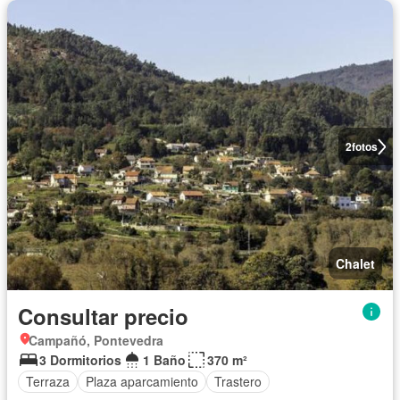
2
fotos
Chalet
Consultar precio
Campañó, Pontevedra
3 Dormitorios
1 Baño
370 m²
Terraza
Plaza aparcamiento
Trastero