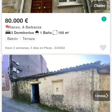
Chalet
80.000 €
Rianxo, A Barbanza
3 Dormitorios
1 Baño
105 m²
Balcón
Terraza
Hace 2 semanas, 5 días en Pisos - 534362
12
fotos