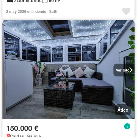
2 Dormitorios
50 m²
2 may 2026 en Indomio - Safti
Ver foto
Ático
150.000 €
Caldas, Galicia