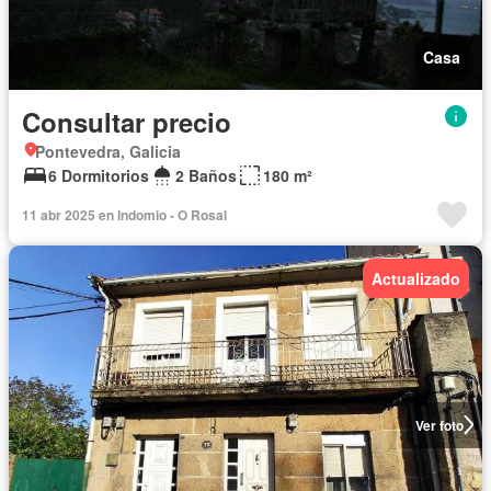
Casa
Consultar precio
Pontevedra, Galicia
6 Dormitorios
2 Baños
180 m²
11 abr 2025 en Indomio - O Rosal
Actualizado
Ver foto