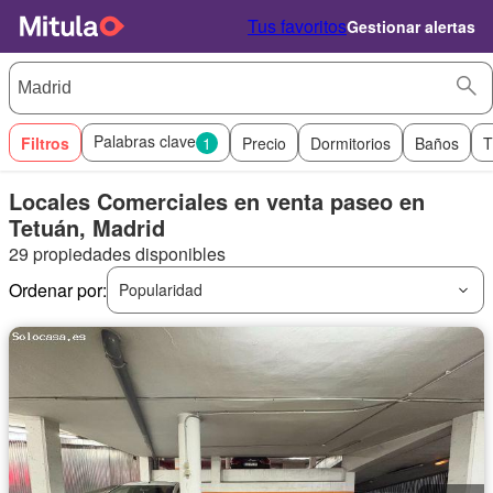
Tus favoritos
Gestionar alertas
Palabras clave
Filtros
1
Precio
Dormitorios
Baños
T
Locales Comerciales en venta paseo en
Tetuán, Madrid
29 propiedades disponibles
Ordenar por:
Popularidad