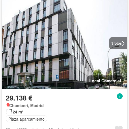
3
fotos
Local Comercial
29.138 €
Chamberí, Madrid
24 m²
Plaza aparcamiento