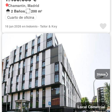
Chamartín, Madrid
2 Baños
200 m²
Cuarto de oficina
16 jun 2026 en Indomio - Tailor & Key
3
fotos
Local Comercial