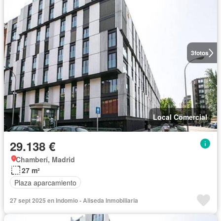
3
fotos
Local Comercial
29.138 €
Chamberí, Madrid
27 m²
Plaza aparcamiento
27 sept 2025 en Indomio - Aliseda Inmobiliaria