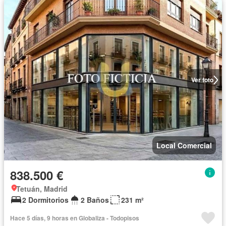
Ver foto
Local Comercial
838.500 €
Tetuán, Madrid
2 Dormitorios
2 Baños
231 m²
Hace 5 días, 9 horas en Globaliza - Todopisos