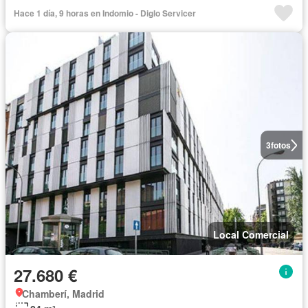
Hace 1 día, 9 horas en Indomio - Diglo Servicer
3
fotos
Local Comercial
27.680 €
Chamberí, Madrid