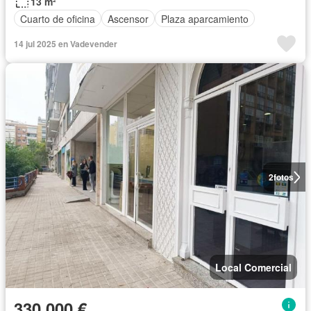
13 m²
Cuarto de oficina
Ascensor
Plaza aparcamiento
14 jul 2025 en Vadevender
2
fotos
Local Comercial
330.000 €