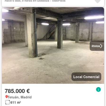
Hace 6 días, 9 horas en Globaliza - TodoPisos
4
fotos
Local Comercial
785.000 €
Tetuán, Madrid
611 m²