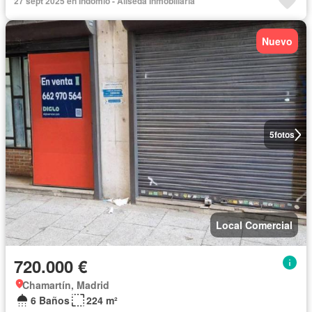
27 sept 2025 en Indomio - Aliseda Inmobiliaria
Nuevo
5
fotos
Local Comercial
720.000 €
Chamartín, Madrid
6 Baños
224 m²