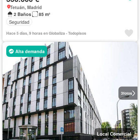
Tetuán, Madrid
2 Baños
85 m²
Seguridad
Hace 5 días, 9 horas en Globaliza - Todopisos
Alta demanda
3
fotos
Local Comercial