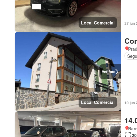
Local Comercial
27 jun 
Con
Prad
Segu
Ver foto
Local Comercial
10 jun
14.
Barr
20