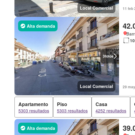
Local Comercial
11 feb 
42.
Alta demanda
Barr
10
3
fotos
Local Comercial
29 may 
Apartamento
Piso
Casa
5303 resultados
5303 resultados
4252 resultados
39.
Alta demanda