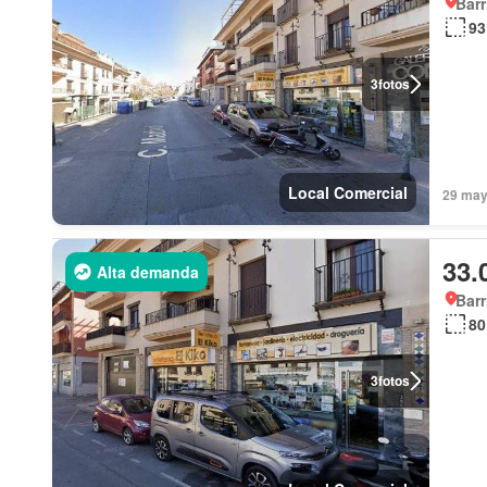
Barr
93
3
fotos
Local Comercial
29 may 
33.
Alta demanda
Barr
80
3
fotos