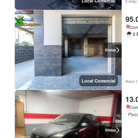
Local Comercial
3 may 2
95.
Com
2 
5
fotos
Local Comercial
Hace 1 
13.
Com
Plaz
5
fotos