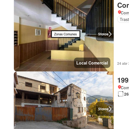
Con
Com
Tras
5
fotos
Local Comercial
24 abr 
199
Com
26
5
fotos