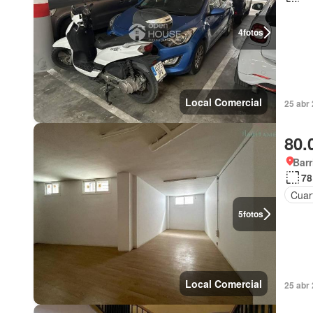
4
fotos
Local Comercial
25 abr
80.
Barr
78
Cuart
5
fotos
Local Comercial
25 abr 