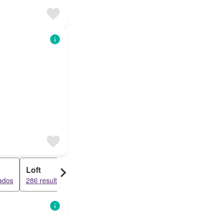
Loft
Dúplex
Casa Rural
tados
286 resultados
118 resultados
106 resultados