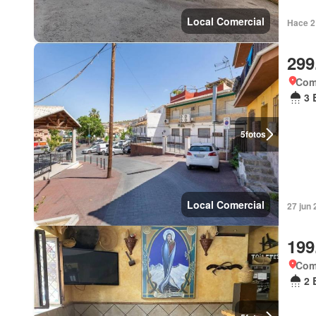
Local Comercial
Hace 2 
299
Com
3 
5
fotos
Local Comercial
27 jun 
199
Com
2 