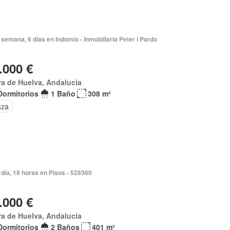
semana, 6 días en Indomio - Inmobiliaria Peter i Pardo
.000 €
ra de Huelva, Andalucía
Dormitorios
1 Baño
308 m²
aza
día, 18 horas en Pisos - 528360
.000 €
ra de Huelva, Andalucía
Dormitorios
2 Baños
401 m²