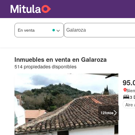
Inmuebles en venta en Galaroza
514 propiedades disponibles
95.
Sier
3 
Aire
12
fotos