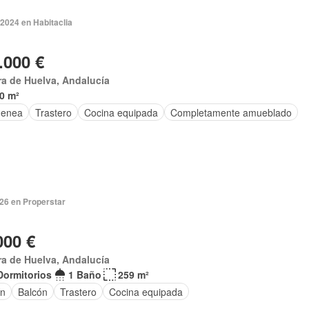
2024 en Habitaclia
.000 €
ra de Huelva, Andalucía
0 m²
menea
Trastero
Cocina equipada
Completamente amueblado
026 en Properstar
000 €
ra de Huelva, Andalucía
Dormitorios
1 Baño
259 m²
ín
Balcón
Trastero
Cocina equipada