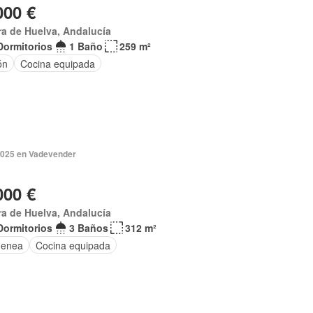
000 €
ra de Huelva, Andalucía
Dormitorios
1 Baño
259 m²
ón
Cocina equipada
2025 en Vadevender
000 €
ra de Huelva, Andalucía
Dormitorios
3 Baños
312 m²
menea
Cocina equipada