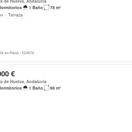
ra de Huelva, Andalucía
Dormitorios
1 Baño
78 m²
ón
Terraza
026 en Pisos - 524876
000 €
ra de Huelva, Andalucía
Dormitorios
1 Baño
98 m²