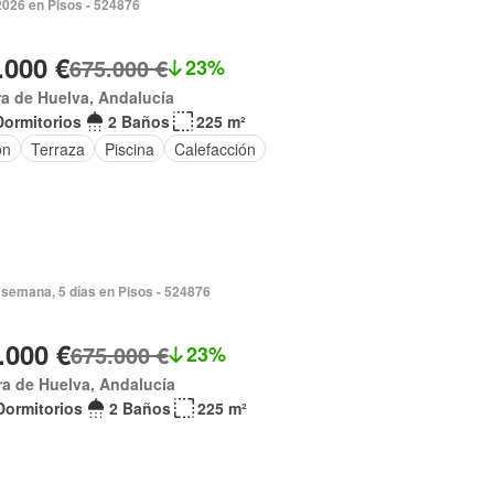
2026 en Pisos - 524876
.000 €
675.000 €
23%
ra de Huelva, Andalucía
Dormitorios
2 Baños
225 m²
ón
Terraza
Piscina
Calefacción
semana, 5 días en Pisos - 524876
.000 €
675.000 €
23%
ra de Huelva, Andalucía
Dormitorios
2 Baños
225 m²