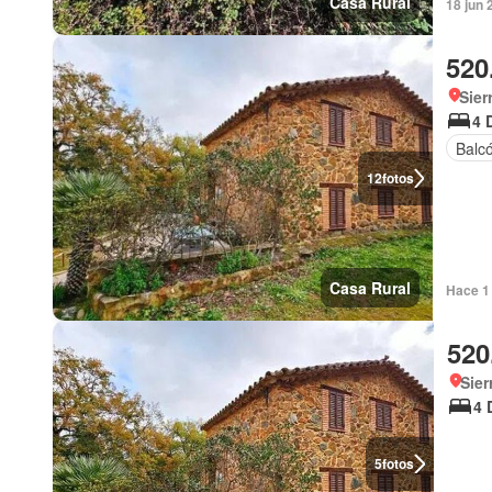
Casa Rural
18 jun 
520
Sier
4 
Balc
12
fotos
Casa Rural
Hace 1 
520
Sier
4 
5
fotos