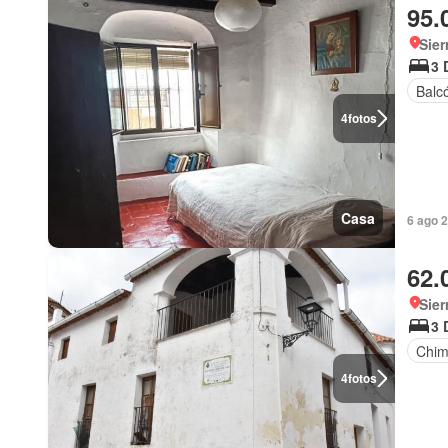
95.
Sier
3 
Balc
4
fotos
Casa
6 ago 
62.
Sier
3 
Chi
4
fotos