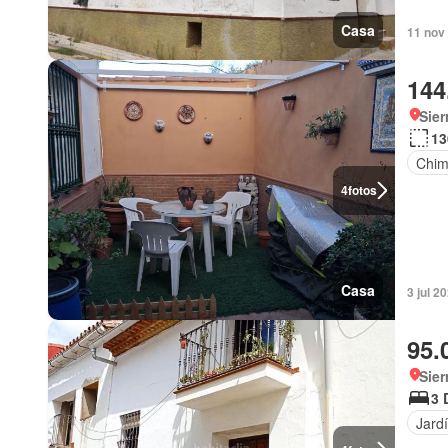
Casa
11 nov 
144
Sier
13
Chi
4
fotos
Casa
3 jul 2
95.
Sier
3 
Jard