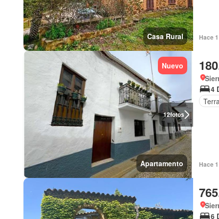
Casa Rural
Hace 1 
180
Nuevo
Sier
4 
Terr
12
fotos
Apartamento
Hace 1 
765
Sier
6 