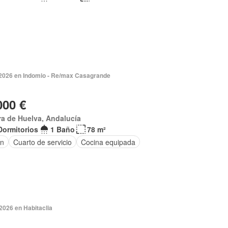
 2026 en Indomio - Re/max Casagrande
000 €
ra de Huelva, Andalucía
Dormitorios
1 Baño
78 m²
ín
Cuarto de servicio
Cocina equipada
2026 en Habitaclia