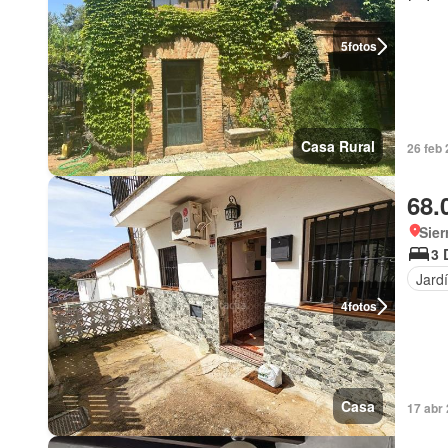
5
fotos
Casa Rural
26 feb
68.
Sier
3 
Jard
4
fotos
Casa
17 abr 