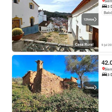
Sier
3 
Balc
12
fotos
Casa Rural
9 jul 2
42.
Sier
3 
7
fotos