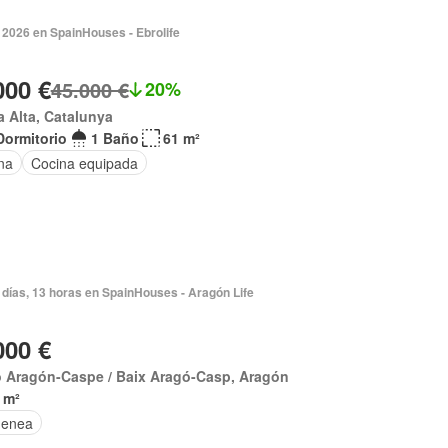
 2026 en SpainHouses - Ebrolife
000 €
45.000 €
20%
a Alta, Catalunya
Dormitorio
1 Baño
61 m²
na
Cocina equipada
días, 13 horas en SpainHouses - Aragón Life
000 €
o Aragón-Caspe / Baix Aragó-Casp, Aragón
 m²
menea