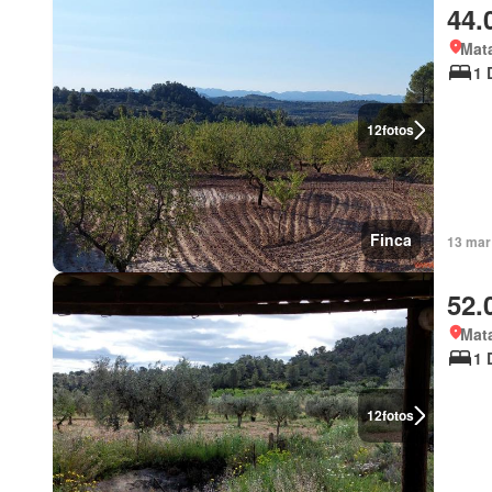
44.
Mata
1 
12
fotos
Finca
13 mar
52.
Mata
1 
12
fotos