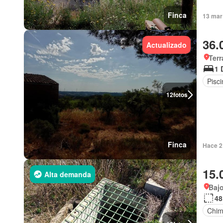
Finca
13 mar
36.
Actualizado
Terr
1 
Pisci
12
fotos
Finca
Hace 2 
15.
Alta demanda
Baj
48
Chi