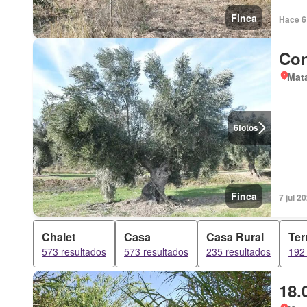
Finca
Hace 6
Con
Mata
6
fotos
Finca
7 jul 
Chalet
Casa
Casa Rural
Ter
573 resultados
573 resultados
235 resultados
192 
18.