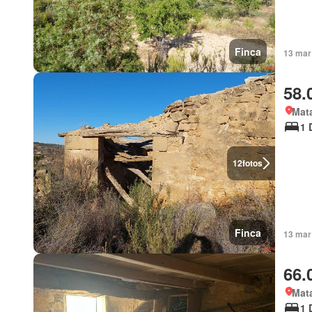
Finca
13 mar
58.
Mata
1 
12
fotos
Finca
13 mar
66.
Mata
1 