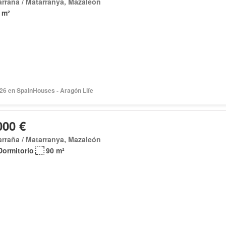
rraña / Matarranya, Mazaleón
 m²
026 en SpainHouses - Aragón Life
000 €
rraña / Matarranya, Mazaleón
Dormitorio
90 m²