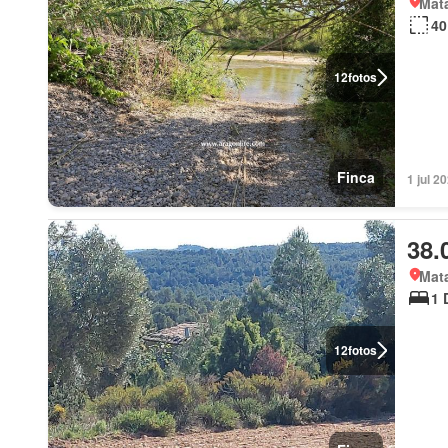
Mata
40
12
fotos
Finca
1 jul 2
38.
Mata
1 
12
fotos