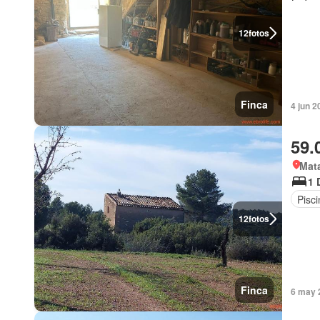
12
fotos
Finca
4 jun 2
59.
Mata
1 
Pisci
12
fotos
Finca
6 may 