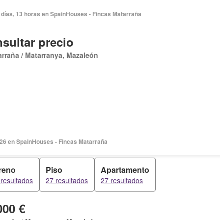
 días, 13 horas en SpainHouses - Fincas Matarraña
sultar precio
rraña / Matarranya, Mazaleón
2026 en SpainHouses - Fincas Matarraña
reno
Piso
Apartamento
resultados
27 resultados
27 resultados
000 €