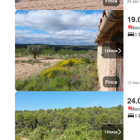
Finca
20 abr 
19.
Mata
1 
12
fotos
Finca
13 mar
24.
Mata
1 
12
fotos