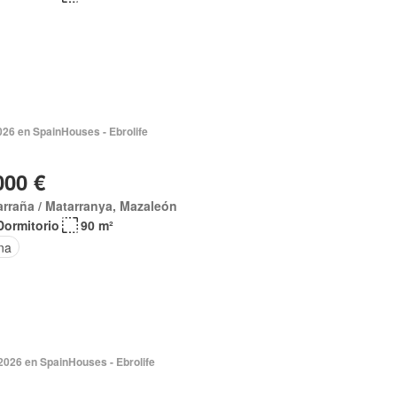
026 en SpainHouses - Ebrolife
000 €
rraña / Matarranya, Mazaleón
Dormitorio
90 m²
na
2026 en SpainHouses - Ebrolife