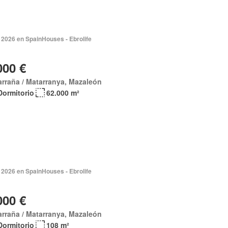
 2026 en SpainHouses - Ebrolife
000 €
rraña / Matarranya, Mazaleón
Dormitorio
62.000 m²
 2026 en SpainHouses - Ebrolife
000 €
rraña / Matarranya, Mazaleón
Dormitorio
108 m²