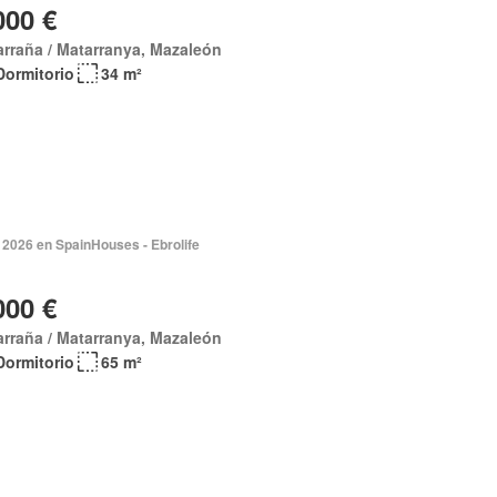
000 €
rraña / Matarranya, Mazaleón
Dormitorio
34 m²
 2026 en SpainHouses - Ebrolife
000 €
rraña / Matarranya, Mazaleón
Dormitorio
65 m²