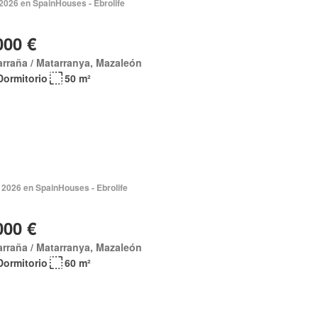
2026 en SpainHouses - Ebrolife
000 €
rraña / Matarranya, Mazaleón
Dormitorio
50 m²
 2026 en SpainHouses - Ebrolife
000 €
rraña / Matarranya, Mazaleón
Dormitorio
60 m²