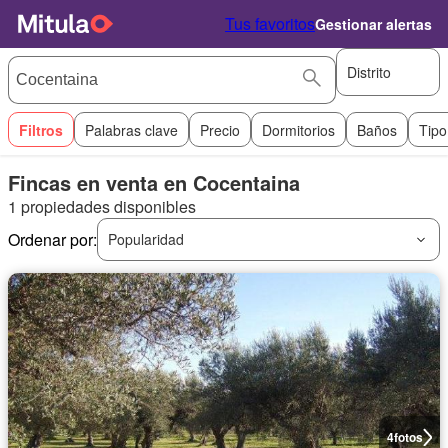
Tus favoritos
Gestionar alertas
Distrito
Filtros
Palabras clave
Precio
Dormitorios
Baños
Tipo
Fincas en venta en Cocentaina
1 propiedades disponibles
Ordenar por:
Popularidad
4
fotos