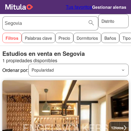
Tus favoritos
Gestionar alertas
Distrito
Filtros
Palabras clave
Precio
Dormitorios
Baños
Tipo
Estudios en venta en Segovia
1 propiedades disponibles
Ordenar por:
Popularidad
12
fotos