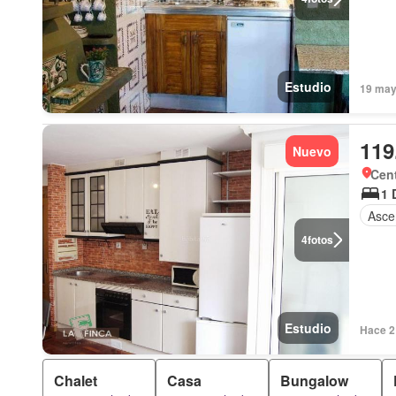
Estudio
19 may
119
Nuevo
Cen
1 
Asce
4
fotos
Estudio
Hace 2 
Chalet
Casa
Bungalow