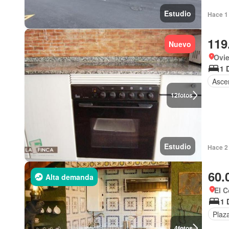
Estudio
Hace 1 
119
Nuevo
Ovie
1 
Asce
12
fotos
Estudio
Hace 2 
60.
Alta demanda
El C
1 
Plaz
4
fotos