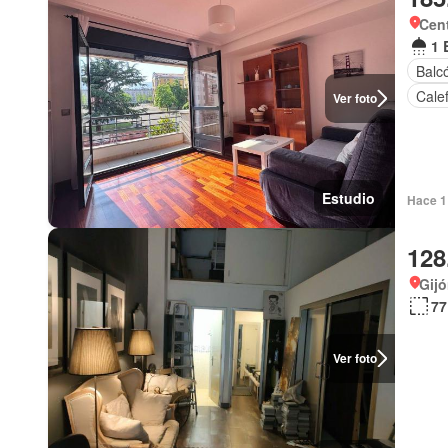
Cen
1 
Balc
Cale
Ver foto
Estudio
Hace 1
128
Gijó
77
Ver foto