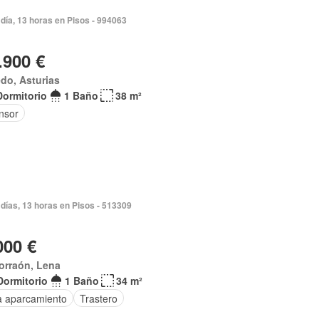
día, 13 horas en Pisos - 994063
.900 €
do, Asturias
Dormitorio
1 Baño
38 m²
nsor
días, 13 horas en Pisos - 513309
000 €
orraón, Lena
Dormitorio
1 Baño
34 m²
a aparcamiento
Trastero