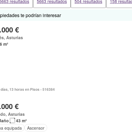
5663 resultados
5663 resultados
504 resultados
158 resulta
iedades te podrían interesar
.000 €
és, Asturias
6 m²
días, 13 horas en Pisos - 516384
.000 €
do, Asturias
Baño
43 m²
na equipada
Ascensor