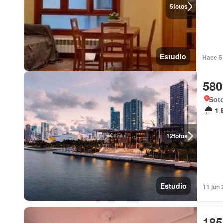
5
fotos
Estudio
Hace 5 
580
Soto
1 
12
fotos
Estudio
11 jun 
185