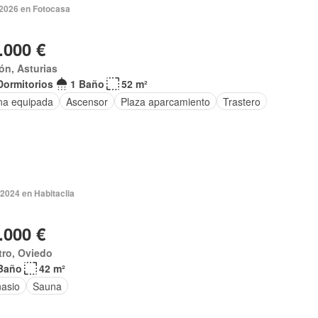
 2026 en Fotocasa
.000 €
n, Asturias
Dormitorios
1 Baño
52 m²
na equipada
Ascensor
Plaza aparcamiento
Trastero
2024 en Habitaclia
.000 €
tro, Oviedo
Baño
42 m²
asio
Sauna