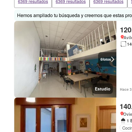
6369 resultados
6369 resultados
6369 resultados
Hemos ampliado tu búsqueda y creemos que estas prop
120
Avil
14
6
fotos
Estudio
Hace 3 
140
Ovie
1 
Coci