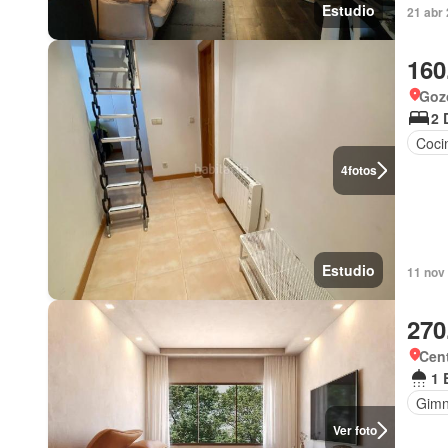
Estudio
21 abr
160
Gozó
2 
Coci
4
fotos
Estudio
11 nov 
270
Cen
1 
Gimn
Ver foto