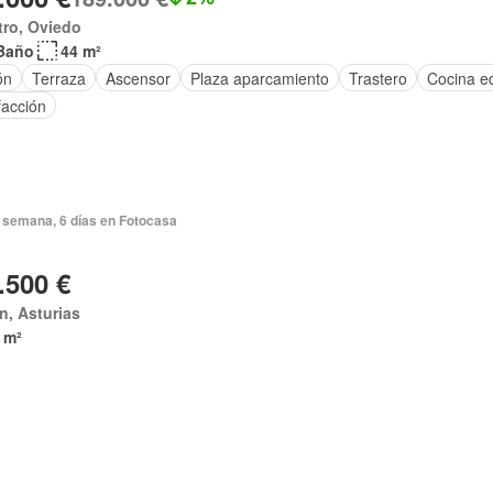
tro, Oviedo
Baño
44 m²
ón
Terraza
Ascensor
Plaza aparcamiento
Trastero
Cocina e
facción
 semana, 6 días en Fotocasa
.500 €
n, Asturias
 m²