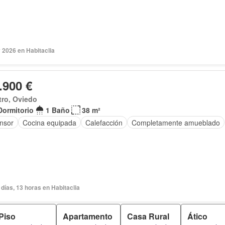
 2026 en Habitaclia
.900 €
tro, Oviedo
Dormitorio
1 Baño
38 m²
nsor
Cocina equipada
Calefacción
Completamente amueblado
días, 13 horas en Habitaclia
Piso
Apartamento
Casa Rural
Ático