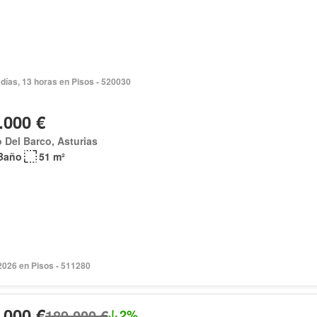
días, 13 horas en Pisos - 520030
.000 €
 Del Barco, Asturias
Baño
51 m²
2026 en Pisos - 511280
.000 €
189.000 €
2%