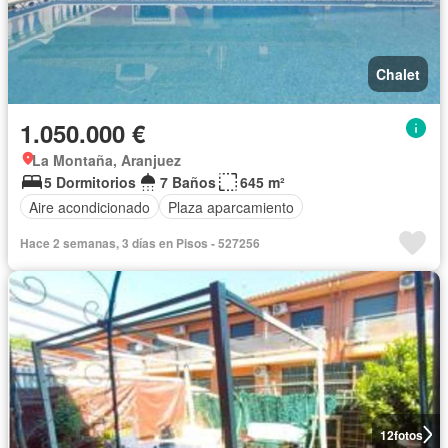
Chalet
1.050.000 €
La Montaña, Aranjuez
5 Dormitorios
7 Baños
645 m²
Aire acondicionado
Plaza aparcamiento
Hace 2 semanas, 3 días en Pisos - 527256
12
fotos