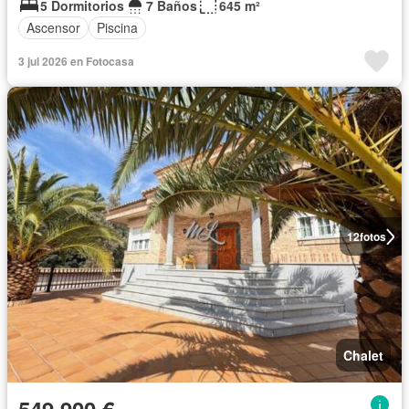
5 Dormitorios
7 Baños
645 m²
Ascensor
Piscina
3 jul 2026 en Fotocasa
12
fotos
Chalet