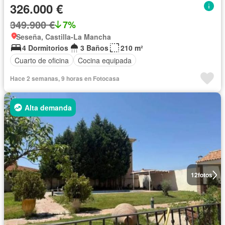
326.000 €
349.900 €
7%
Seseña, Castilla-La Mancha
4 Dormitorios
3 Baños
210 m²
Cuarto de oficina
Cocina equipada
Hace 2 semanas, 9 horas en Fotocasa
Alta demanda
12
fotos