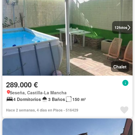
12
fotos
Chalet
289.000 €
Seseña, Castilla-La Mancha
4 Dormitorios
3 Baños
150 m²
Hace 2 semanas, 4 días en Pisos - 516429