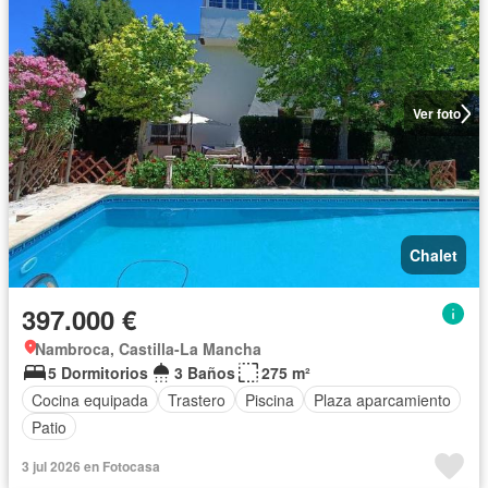
Ver foto
Chalet
397.000 €
Nambroca, Castilla-La Mancha
5 Dormitorios
3 Baños
275 m²
Cocina equipada
Trastero
Piscina
Plaza aparcamiento
Patio
3 jul 2026 en Fotocasa