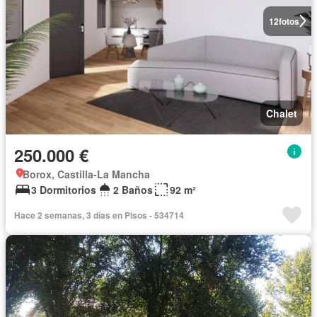
12
fotos
Chalet
250.000 €
Borox, Castilla-La Mancha
3 Dormitorios
2 Baños
92 m²
Hace 2 semanas, 3 días en Pisos - 534714