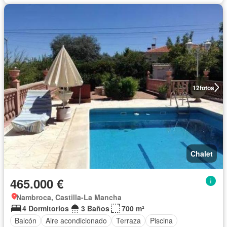
12
fotos
Chalet
465.000 €
Nambroca, Castilla-La Mancha
4 Dormitorios
3 Baños
700 m²
Balcón
Aire acondicionado
Terraza
Piscina