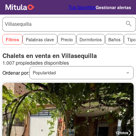
Tus favoritos
Gestionar alertas
Filtros
Palabras clave
Precio
Dormitorios
Baños
Tipo
Chalets en venta en Villasequilla
1.007 propiedades disponibles
Ordenar por:
Popularidad
12
fotos