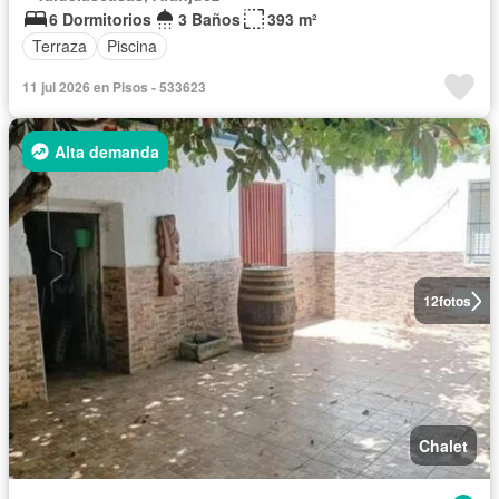
6 Dormitorios
3 Baños
393 m²
Terraza
Piscina
11 jul 2026 en Pisos - 533623
Alta demanda
12
fotos
Chalet