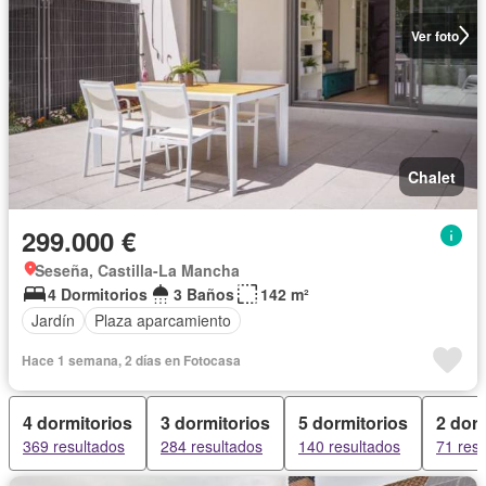
Ver foto
Chalet
299.000 €
Seseña, Castilla-La Mancha
4 Dormitorios
3 Baños
142 m²
Jardín
Plaza aparcamiento
Hace 1 semana, 2 días en Fotocasa
4 dormitorios
3 dormitorios
5 dormitorios
2 dor
369 resultados
284 resultados
140 resultados
71 res