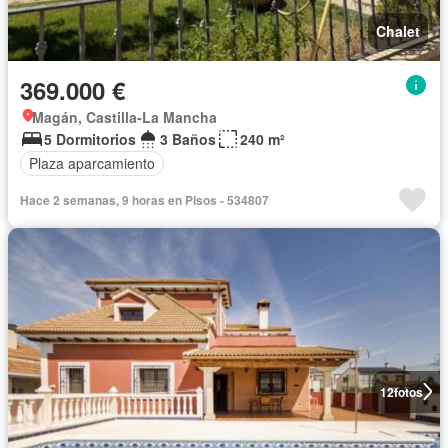
Chalet
369.000 €
Magán, Castilla-La Mancha
5 Dormitorios
3 Baños
240 m²
Plaza aparcamiento
Hace 2 semanas, 9 horas en Pisos - 534807
12
fotos