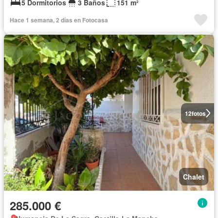
5 Dormitorios
3 Baños
151 m²
Hace 1 semana, 2 días en Fotocasa
12
fotos
Chalet
285.000 €