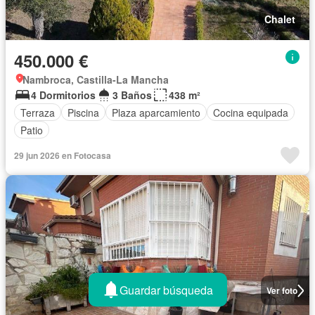
Chalet
450.000 €
Nambroca, Castilla-La Mancha
4 Dormitorios
3 Baños
438 m²
Terraza
Piscina
Plaza aparcamiento
Cocina equipada
Patio
29 jun 2026 en Fotocasa
Guardar búsqueda
Ver foto