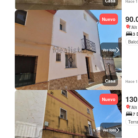
Casa
Hace 1
90.
Nuevo
l'Al
3 
Balc
Ver foto
Casa
Hace 1 
130
Nuevo
l'Al
7 
Terr
Ver foto