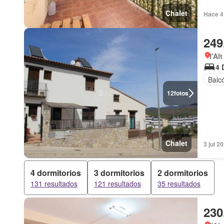
Chalet
Hace 4 
249
l'Al
4 
Balc
12
fotos
Chalet
3 jul 2
4 dormitorios
3 dormitorios
2 dormitorios
131 resultados
121 resultados
35 resultados
230