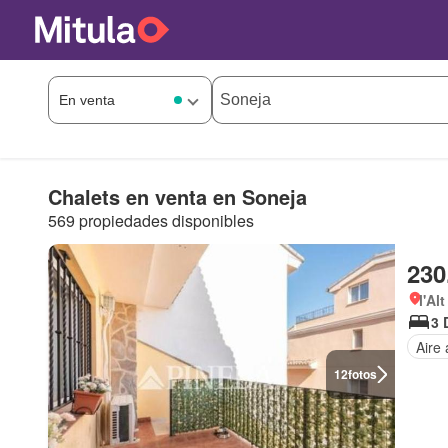
Chalets en venta en Soneja
569 propiedades disponibles
230
l'Al
3 
Aire
12
fotos