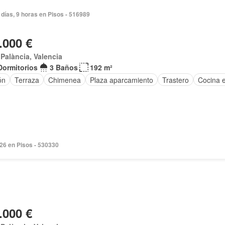
días, 9 horas en Pisos - 516989
.000 €
t Palància, Valencia
Dormitorios
3 Baños
192 m²
ón
Terraza
Chimenea
Plaza aparcamiento
Trastero
Cocina 
026 en Pisos - 530330
.000 €