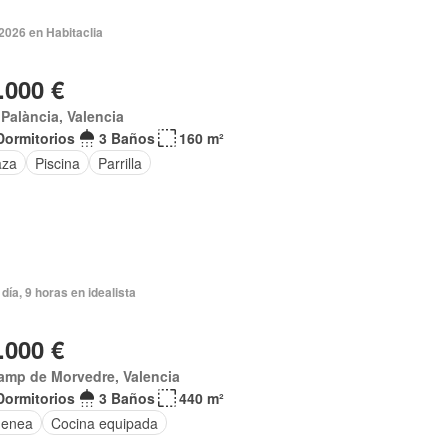
2026 en Habitaclia
.000 €
t Palància, Valencia
Dormitorios
3 Baños
160 m²
aza
Piscina
Parrilla
día, 9 horas en idealista
.000 €
amp de Morvedre, Valencia
Dormitorios
3 Baños
440 m²
menea
Cocina equipada