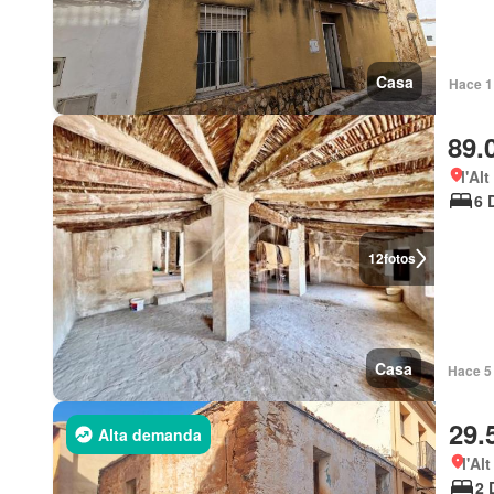
Casa
Hace 1 
89.
l'Al
6 
12
fotos
Casa
Hace 5 
29.
Alta demanda
l'Al
2 