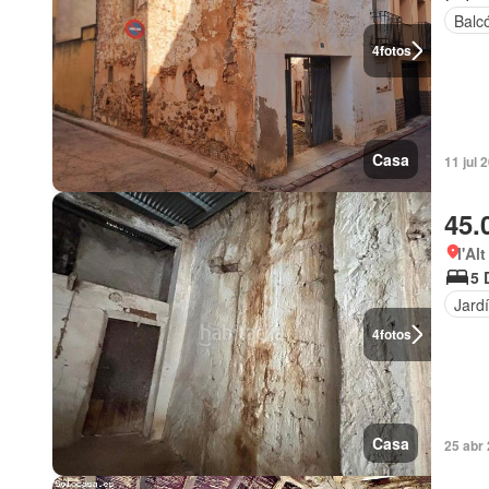
Balc
4
fotos
Casa
11 jul 
45.
l'Al
5 
Jard
4
fotos
Casa
25 abr 