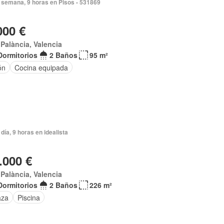
 semana, 9 horas en Pisos - 531869
000 €
t Palància, Valencia
Dormitorios
2 Baños
95 m²
ón
Cocina equipada
día, 9 horas en idealista
.000 €
t Palància, Valencia
Dormitorios
2 Baños
226 m²
aza
Piscina