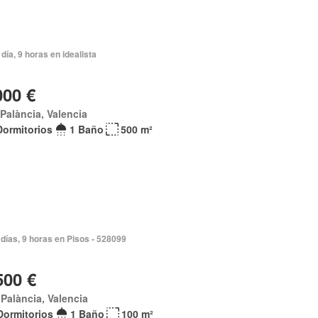
día, 9 horas en idealista
000 €
t Palància, Valencia
Dormitorios
1 Baño
500 m²
días, 9 horas en Pisos - 528099
500 €
t Palància, Valencia
Dormitorios
1 Baño
100 m²