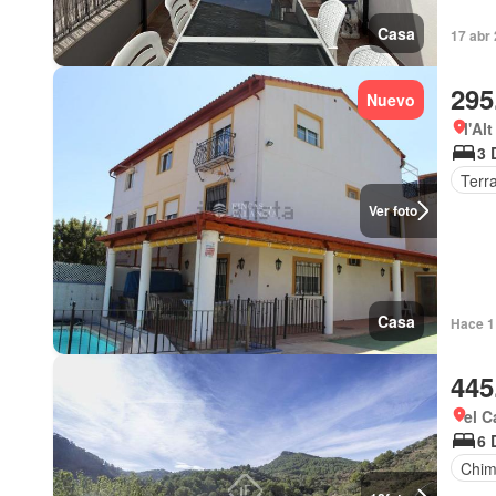
Casa
17 abr 
295
Nuevo
l'Al
3 
Terr
Ver foto
Casa
Hace 1 
445
el C
6 
Chi