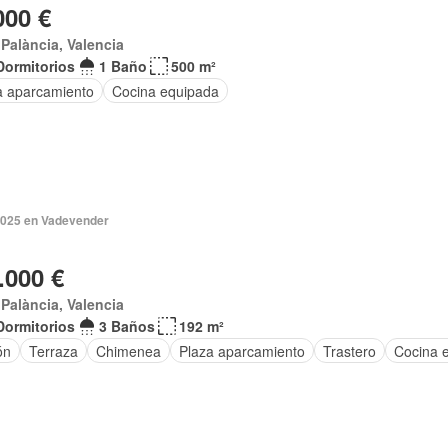
000 €
t Palància, Valencia
Dormitorios
1 Baño
500 m²
a aparcamiento
Cocina equipada
2025 en Vadevender
.000 €
t Palància, Valencia
Dormitorios
3 Baños
192 m²
ón
Terraza
Chimenea
Plaza aparcamiento
Trastero
Cocina 