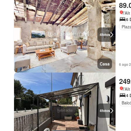
89.
l'Al
6 
Plaz
4
fotos
Casa
6 ago 
249
l'Al
4 
Balc
4
fotos