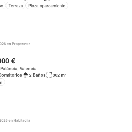
ón
Terraza
Plaza aparcamiento
2026 en Properstar
000 €
t Palància, Valencia
Dormitorios
2 Baños
302 m²
ín
2026 en Habitaclia