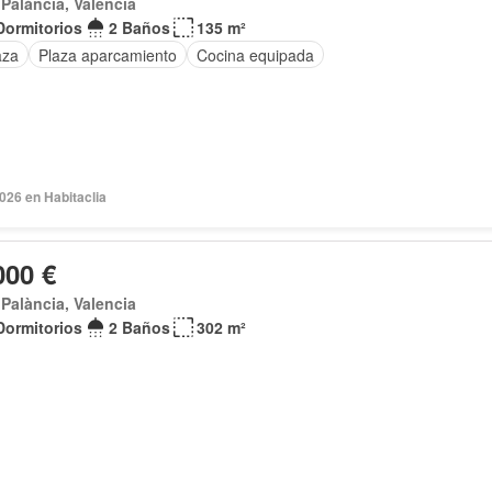
t Palància, Valencia
Dormitorios
2 Baños
135 m²
aza
Plaza aparcamiento
Cocina equipada
2026 en Habitaclia
000 €
t Palància, Valencia
Dormitorios
2 Baños
302 m²