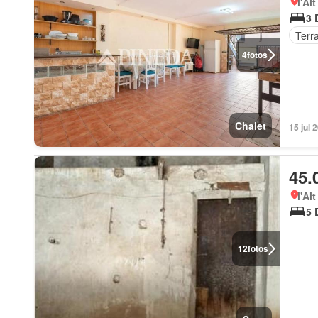
l'Al
3 
Terr
4
fotos
Chalet
15 jul 
45.
l'Al
5 
12
fotos