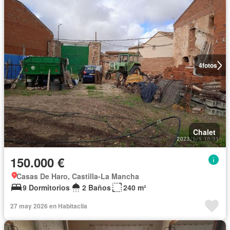
4
fotos
Chalet
150.000 €
Casas De Haro, Castilla-La Mancha
9 Dormitorios
2 Baños
240 m²
27 may 2026 en Habitaclia