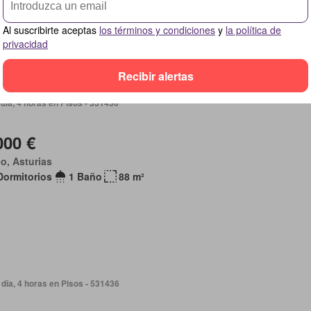
Al suscribirte aceptas
los términos y condiciones
y
la política de
privacidad
Recibir alertas
día, 4 horas en Pisos - 531436
000 €
o, Asturias
Dormitorios
1 Baño
88 m²
día, 4 horas en Pisos - 531436