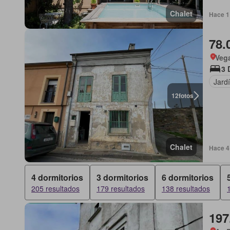
Chalet
Hace 1
78.
Vega
3 
Jard
12
fotos
Chalet
Hace 4 
4 dormitorios
3 dormitorios
6 dormitorios
205 resultados
179 resultados
138 resultados
197