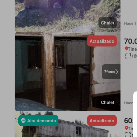
Chalet
Hace 1 
70.
Actualizado
Tine
12
7
fotos
Chalet
Hace 1 
60.
Alta demanda
Actualizado
Tine
12