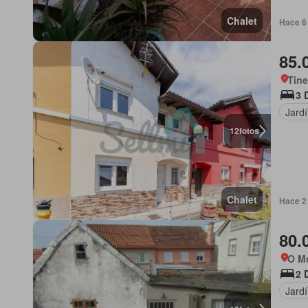
Chalet
Hace 6 
85.
Tine
3 
Jard
12
fotos
Chalet
Hace 2
80.
O Mo
2 
Jard