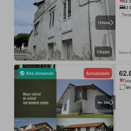
As B
3 
Terr
12
fotos
Chalet
Hace 4 
62.
Alta demanda
Actualizado
Tine
66
Ver foto