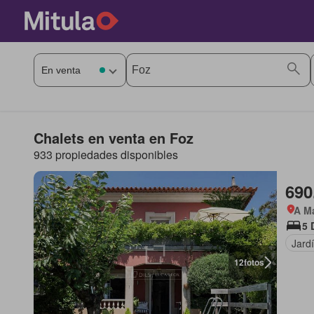
Chalets en venta en Foz
933 propiedades disponibles
690
A Ma
5 
Jard
12
fotos