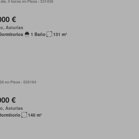
día, 4 horas en Pisos - 531436
000 €
o, Asturias
Dormitorios
1 Baño
131 m²
026 en Pisos - 520164
000 €
o, Asturias
Dormitorio
140 m²