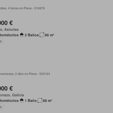
días, 4 horas en Pisos - 516676
000 €
o, Asturias
Dormitorios
2 Baños
86 m²
ín
 semanas, 2 días en Pisos - 520164
000 €
rrazo, Galicia
Dormitorios
1 Baño
88 m²
ín