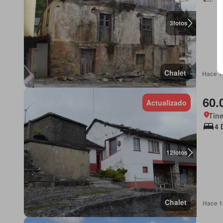
3
fotos
Chalet
Hace 1 
60.
Actualizado
Tine
4 
12
fotos
Chalet
Hace 1 