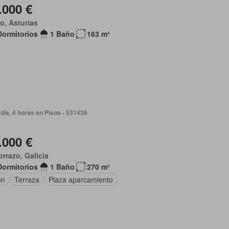
.000 €
o, Asturias
Dormitorios
1 Baño
163 m²
día, 4 horas en Pisos - 531436
.000 €
rrazo, Galicia
Dormitorios
1 Baño
270 m²
ón
Terraza
Plaza aparcamiento