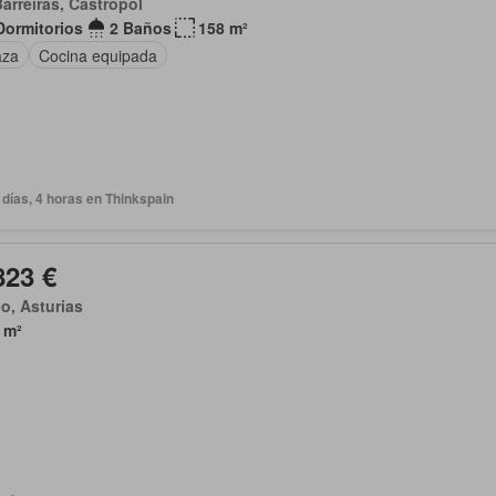
arreiras, Castropol
Dormitorios
2 Baños
158 m²
aza
Cocina equipada
días, 4 horas en Thinkspain
823 €
o, Asturias
 m²