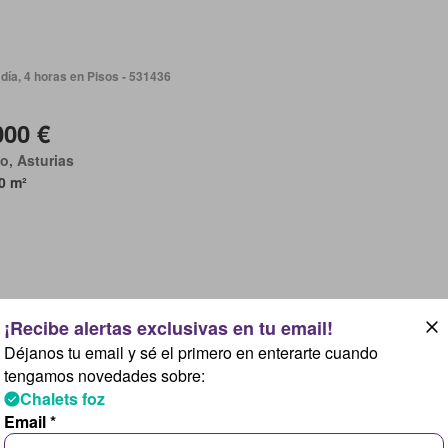
día, 4 horas en Pisos - 531436
000 €
o, Asturias
0 m²
día, 4 horas en Pisos - 531436
Déjanos tu email y sé el primero en enterarte cuando
tengamos novedades sobre:
000 €
Chalets foz
o, Asturias
Email *
0 m²