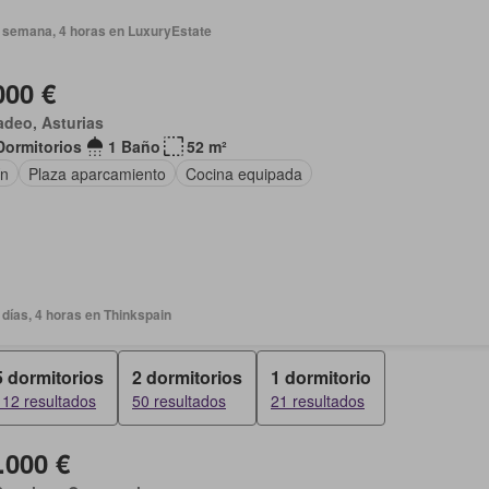
 semana, 4 horas en LuxuryEstate
000 €
deo, Asturias
Dormitorios
1 Baño
52 m²
ín
Plaza aparcamiento
Cocina equipada
días, 4 horas en Thinkspain
5 dormitorios
2 dormitorios
1 dormitorio
112 resultados
50 resultados
21 resultados
.000 €