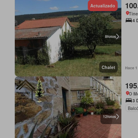
100
Actualizado
Tine
4 
8
fotos
Chalet
Hace 1 
195
O Mo
3 
Balc
12
fotos