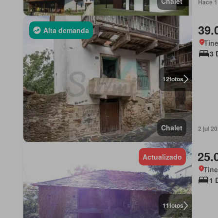
Chalet
Hace 1 
39.
Alta demanda
Tine
3 
12
fotos
Chalet
2 jul 2
25.
Actualizado
Tine
1 
11
fotos