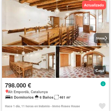
Actualizado
5
fotos
Casa
798.000 €
Alt Empordà, Catalunya
6 Dormitorios
6 Baños
461 m²
Hace 1 día, 11 horas en Indomio - Immo Roses House