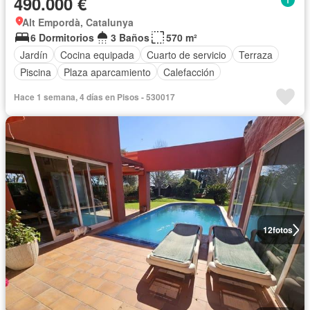
490.000 €
Alt Empordà, Catalunya
6 Dormitorios
3 Baños
570 m²
Jardín
Cocina equipada
Cuarto de servicio
Terraza
Piscina
Plaza aparcamiento
Calefacción
Hace 1 semana, 4 días en Pisos - 530017
12
fotos