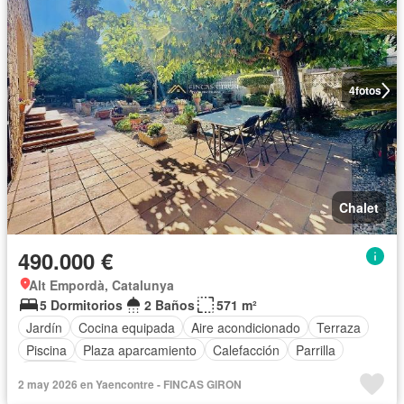
4
fotos
Chalet
490.000 €
Alt Empordà, Catalunya
5 Dormitorios
2 Baños
571 m²
Jardín
Cocina equipada
Aire acondicionado
Terraza
Piscina
Plaza aparcamiento
Calefacción
Parrilla
Trastero
2 may 2026 en Yaencontre - FINCAS GIRON