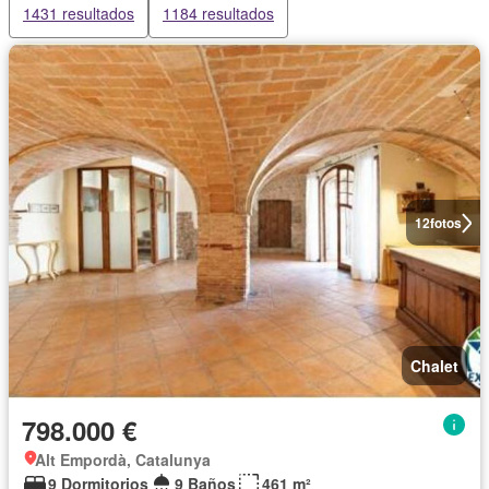
1431 resultados
1184 resultados
12
fotos
Chalet
798.000 €
Alt Empordà, Catalunya
9 Dormitorios
9 Baños
461 m²