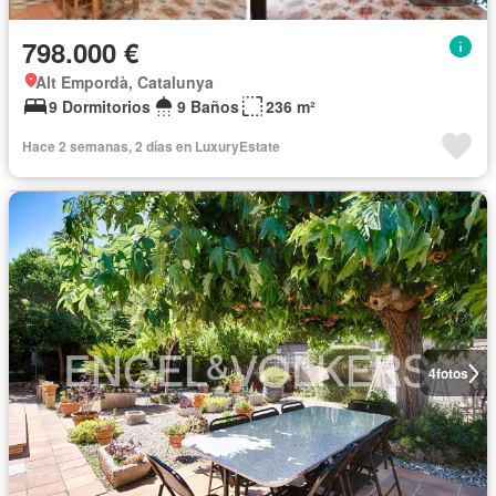
798.000 €
Alt Empordà, Catalunya
9 Dormitorios
9 Baños
236 m²
Hace 2 semanas, 2 días en LuxuryEstate
4
fotos