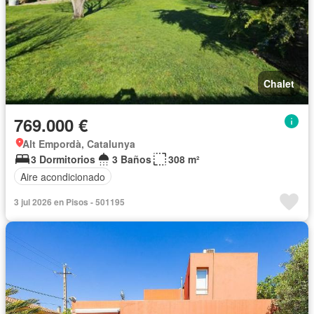
Chalet
769.000 €
Alt Empordà, Catalunya
3 Dormitorios
3 Baños
308 m²
Aire acondicionado
3 jul 2026 en Pisos - 501195