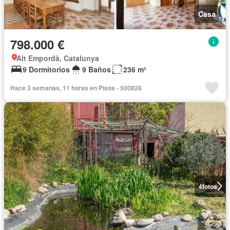
Casa
798.000 €
Alt Empordà, Catalunya
9 Dormitorios
9 Baños
236 m²
Hace 3 semanas, 11 horas en Pisos - 500828
4
fotos