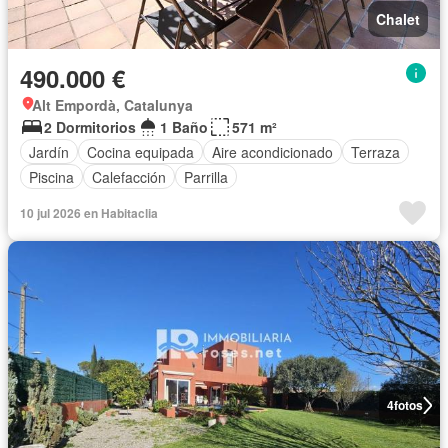
Chalet
490.000 €
Alt Empordà, Catalunya
2 Dormitorios
1 Baño
571 m²
Jardín
Cocina equipada
Aire acondicionado
Terraza
Piscina
Calefacción
Parrilla
10 jul 2026 en Habitaclia
4
fotos