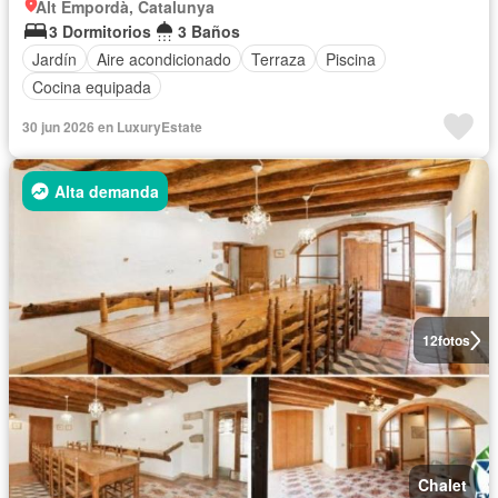
Alt Empordà, Catalunya
3 Dormitorios
3 Baños
Jardín
Aire acondicionado
Terraza
Piscina
Cocina equipada
30 jun 2026 en LuxuryEstate
Alta demanda
12
fotos
Chalet