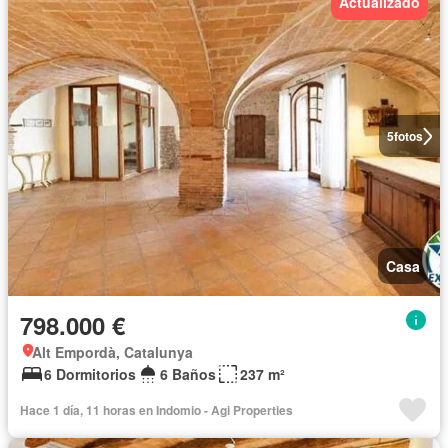
Actualizado
5
fotos
Casa
798.000 €
Alt Empordà, Catalunya
6 Dormitorios
6 Baños
237 m²
Hace 1 día, 11 horas en Indomio - Agi Properties