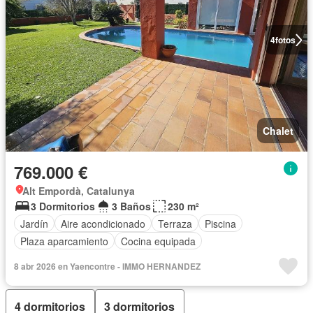
4
fotos
Chalet
769.000 €
Alt Empordà, Catalunya
3 Dormitorios
3 Baños
230 m²
Jardín
Aire acondicionado
Terraza
Piscina
Plaza aparcamiento
Cocina equipada
8 abr 2026 en Yaencontre - IMMO HERNANDEZ
4 dormitorios
3 dormitorios