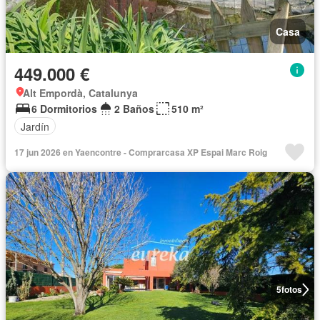
Casa
449.000 €
Alt Empordà, Catalunya
6 Dormitorios
2 Baños
510 m²
Jardín
17 jun 2026 en Yaencontre - Comprarcasa XP Espai Marc Roig
5
fotos