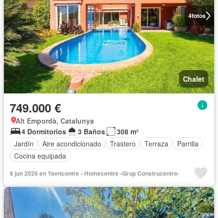
4
fotos
Chalet
749.000 €
Alt Empordà, Catalunya
4 Dormitorios
3 Baños
308 m²
Jardín
Aire acondicionado
Trastero
Terraza
Parrilla
Cocina equipada
8 jun 2026 en Yaencontre - Homecentre -Grup Construcentre-