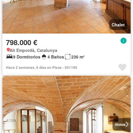
Chalet
798.000 €
Alt Empordà, Catalunya
9 Dormitorios
4 Baños
236 m²
Hace 2 semanas, 6 días en Pisos - 501190
4
fotos