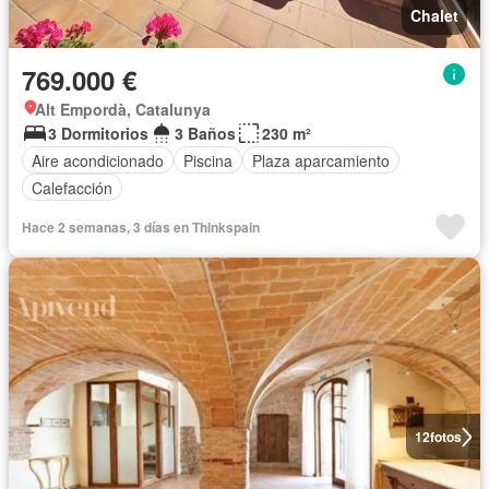
Chalet
769.000 €
Alt Empordà, Catalunya
3 Dormitorios
3 Baños
230 m²
Aire acondicionado
Piscina
Plaza aparcamiento
Calefacción
Hace 2 semanas, 3 días en Thinkspain
12
fotos