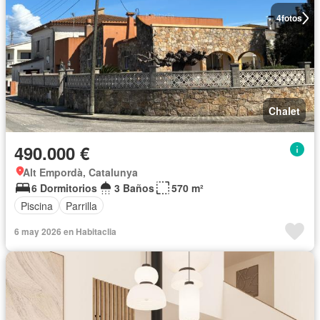
4
fotos
Chalet
490.000 €
Alt Empordà, Catalunya
6 Dormitorios
3 Baños
570 m²
Piscina
Parrilla
6 may 2026 en Habitaclia