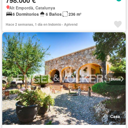
Alt Empordà, Catalunya
6 Dormitorios
6 Baños
236 m²
Hace 2 semanas, 1 día en Indomio - Apivend
12
fotos
Casa