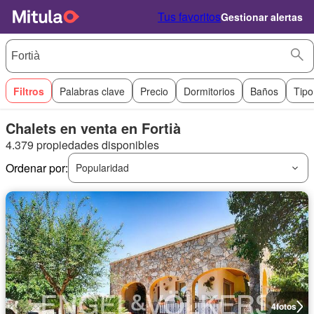
Tus favoritos
Gestionar alertas
Filtros
Palabras clave
Precio
Dormitorios
Baños
Tipo
Chalets en venta en Fortià
4.379 propiedades disponibles
Ordenar por:
Popularidad
4
fotos