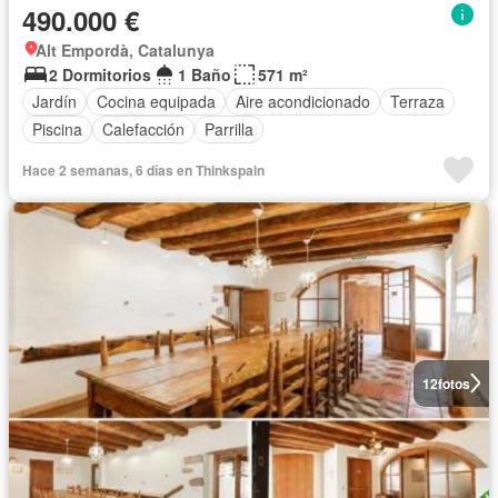
490.000 €
Alt Empordà, Catalunya
2 Dormitorios
1 Baño
571 m²
Jardín
Cocina equipada
Aire acondicionado
Terraza
Piscina
Calefacción
Parrilla
Hace 2 semanas, 6 días en Thinkspain
12
fotos