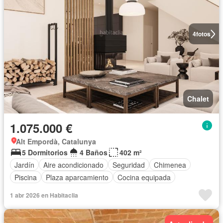
4
fotos
Chalet
1.075.000 €
Alt Empordà, Catalunya
5 Dormitorios
4 Baños
402 m²
Jardín
Aire acondicionado
Seguridad
Chimenea
Piscina
Plaza aparcamiento
Cocina equipada
1 abr 2026 en Habitaclia