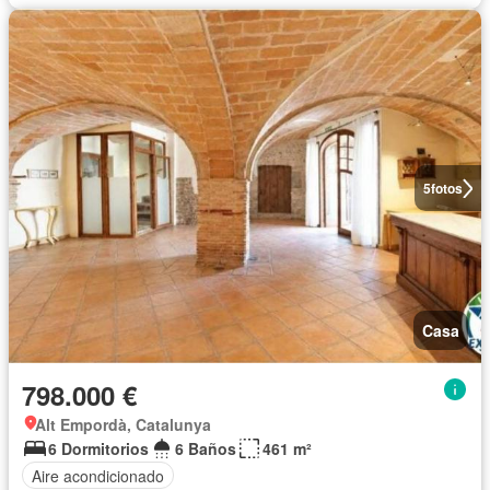
5
fotos
Casa
798.000 €
Alt Empordà, Catalunya
6 Dormitorios
6 Baños
461 m²
Aire acondicionado