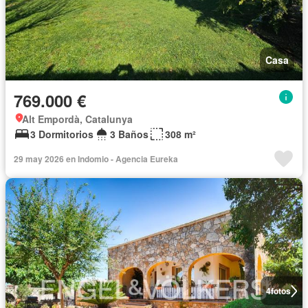
Casa
769.000 €
Alt Empordà, Catalunya
3 Dormitorios
3 Baños
308 m²
29 may 2026 en Indomio - Agencia Eureka
4
fotos