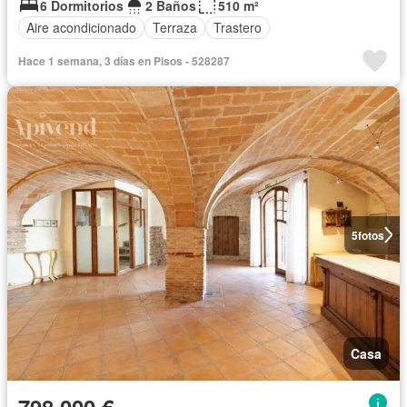
6 Dormitorios
2 Baños
510 m²
Aire acondicionado
Terraza
Trastero
Hace 1 semana, 3 días en Pisos - 528287
5
fotos
Casa
798.000 €