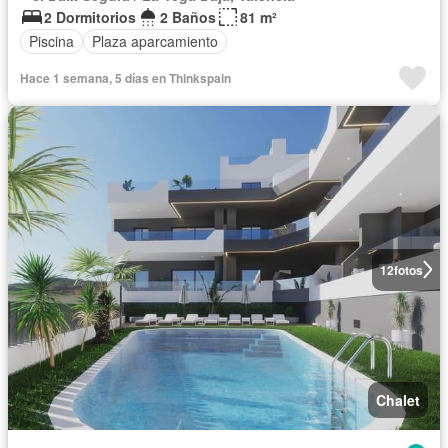
2 Dormitorios
2 Baños
81 m²
Piscina
Plaza aparcamiento
Hace 1 semana, 5 días en Thinkspain
12
fotos
Chalet