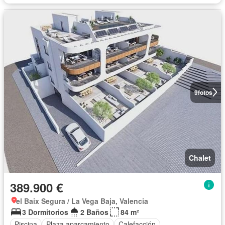
9
fotos
Chalet
389.900 €
el Baix Segura / La Vega Baja, Valencia
3 Dormitorios
2 Baños
84 m²
Piscina
Plaza aparcamiento
Calefacción