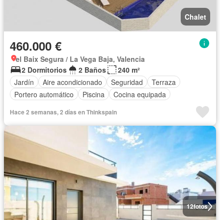
Chalet
460.000 €
el Baix Segura / La Vega Baja, Valencia
2 Dormitorios
2 Baños
240 m²
Jardín
Aire acondicionado
Seguridad
Terraza
Portero automático
Piscina
Cocina equipada
Hace 2 semanas, 2 días en Thinkspain
12
fotos