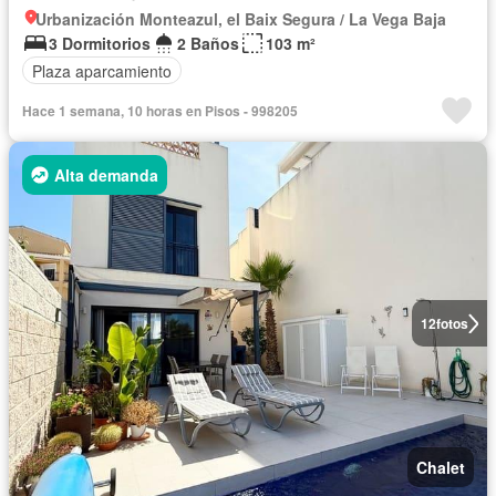
Urbanización Monteazul, el Baix Segura / La Vega Baja
3 Dormitorios
2 Baños
103 m²
Plaza aparcamiento
Hace 1 semana, 10 horas en Pisos - 998205
Alta demanda
12
fotos
Chalet