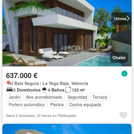
10
fotos
Chalet
637.000 €
el Baix Segura / La Vega Baja, Valencia
3 Dormitorios
4 Baños
123 m²
Jardín
Aire acondicionado
Seguridad
Terraza
Portero automático
Piscina
Cocina equipada
Hace 2 semanas, 10 horas en Thinkspain