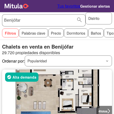
Tus favoritos
Gestionar alertas
Distrito
Filtros
Palabras clave
Precio
Dormitorios
Baños
Tipo
Chalets en venta en Benijófar
29.720 propiedades disponibles
Ordenar por:
Popularidad
Alta demanda
4
fotos