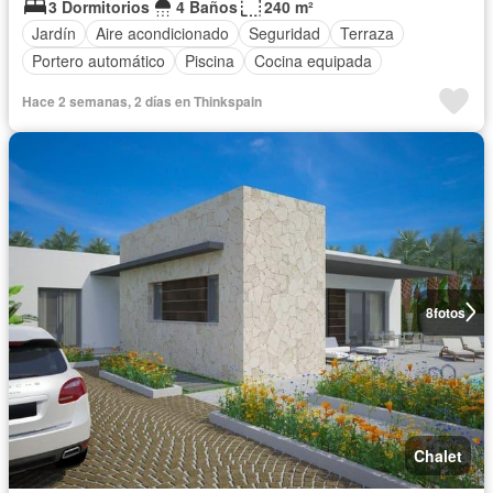
3 Dormitorios
4 Baños
240 m²
Jardín
Aire acondicionado
Seguridad
Terraza
Portero automático
Piscina
Cocina equipada
Hace 2 semanas, 2 días en Thinkspain
8
fotos
Chalet