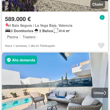
Chalet
589.000 €
el Baix Segura / La Vega Baja, Valencia
3 Dormitorios
2 Baños
414 m²
Piscina
Trastero
Hace 1 semana, 1 día en Thinkspain
Alta demanda
12
fotos