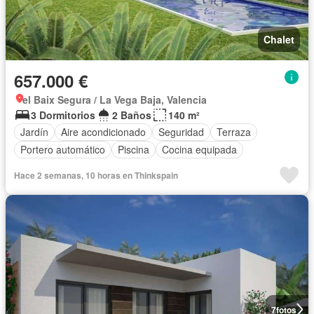
Chalet
657.000 €
el Baix Segura / La Vega Baja, Valencia
3 Dormitorios
2 Baños
140 m²
Jardín
Aire acondicionado
Seguridad
Terraza
Portero automático
Piscina
Cocina equipada
Hace 2 semanas, 10 horas en Thinkspain
7
fotos