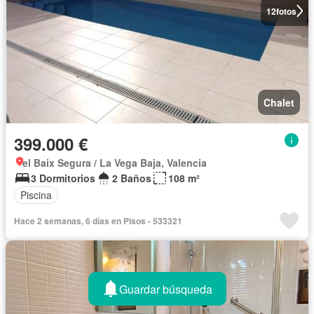
12
fotos
Chalet
399.000 €
el Baix Segura / La Vega Baja, Valencia
3 Dormitorios
2 Baños
108 m²
Piscina
Hace 2 semanas, 6 días en Pisos - 533321
Guardar búsqueda