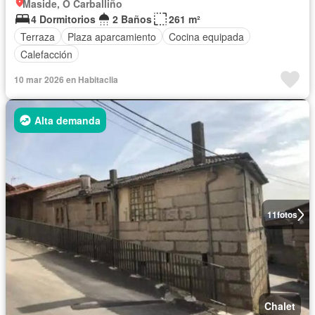
Maside, O Carballiño
4 Dormitorios
2 Baños
261 m²
Terraza
Plaza aparcamiento
Cocina equipada
Calefacción
10 mar 2026 en Habitaclia
Alta demanda
11
fotos
Chalet