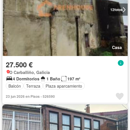
12
fotos
Casa
27.500 €
O Carballiño, Galicia
4 Dormitorios
1 Baño
197 m²
Balcón
Terraza
Plaza aparcamiento
23 jun 2026 en Pisos - 526590