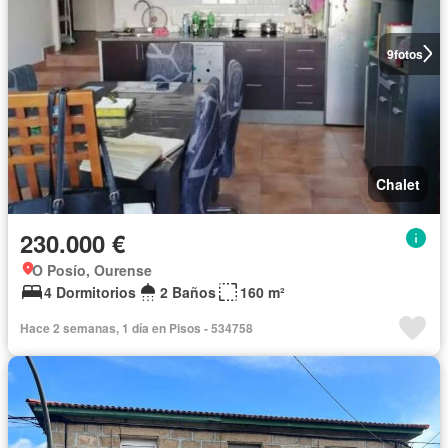
9
fotos
Chalet
230.000 €
O Posío, Ourense
4 Dormitorios
2 Baños
160 m²
Hace 2 semanas, 1 día en Pisos - 534758