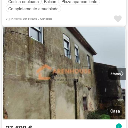
Cocina equipada
Balcón
Plaza aparcamiento
Completamente amueblado
7 jun 2026 en Pisos - 531038
5
fotos
Casa
27.500 €