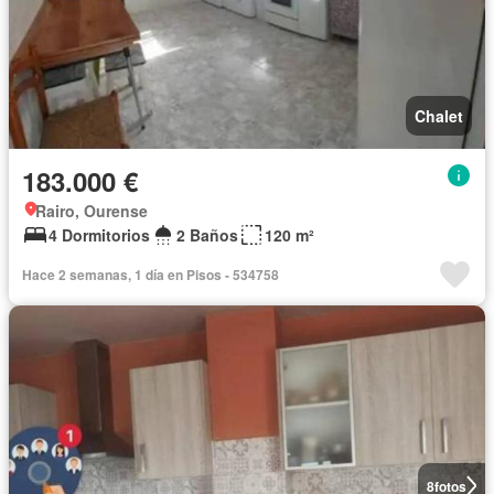
Chalet
183.000 €
Rairo, Ourense
4 Dormitorios
2 Baños
120 m²
Hace 2 semanas, 1 día en Pisos - 534758
8
fotos