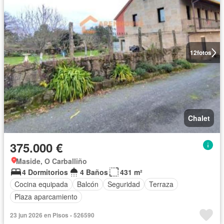
12
fotos
Chalet
375.000 €
Maside, O Carballiño
4 Dormitorios
4 Baños
431 m²
Cocina equipada
Balcón
Seguridad
Terraza
Plaza aparcamiento
23 jun 2026 en Pisos - 526590