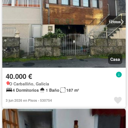
12
fotos
Casa
40.000 €
O Carballiño, Galicia
4 Dormitorios
1 Baño
187 m²
3 jun 2026 en Pisos - 530754