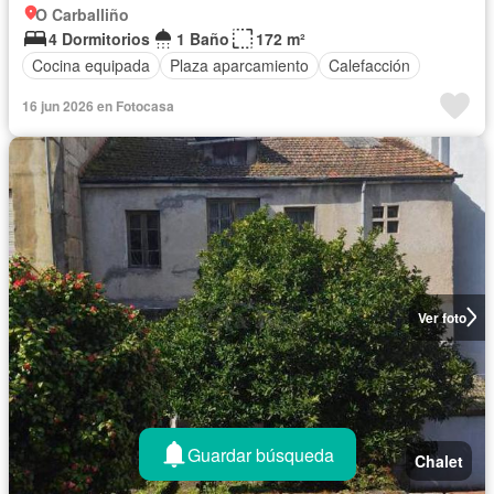
O Carballiño
4 Dormitorios
1 Baño
172 m²
Cocina equipada
Plaza aparcamiento
Calefacción
16 jun 2026 en Fotocasa
Ver foto
Guardar búsqueda
Chalet