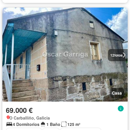
12
fotos
Casa
69.000 €
O Carballiño, Galicia
4 Dormitorios
1 Baño
125 m²