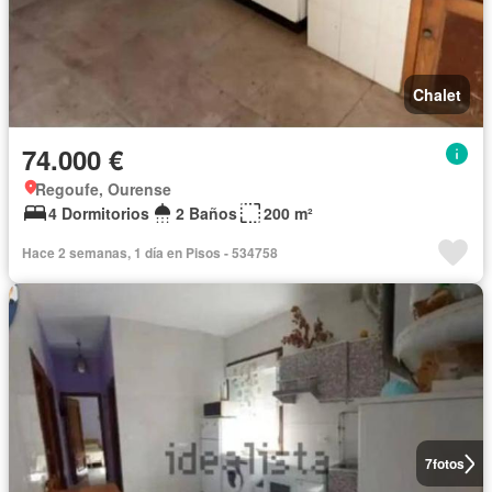
Chalet
74.000 €
Regoufe, Ourense
4 Dormitorios
2 Baños
200 m²
Hace 2 semanas, 1 día en Pisos - 534758
7
fotos