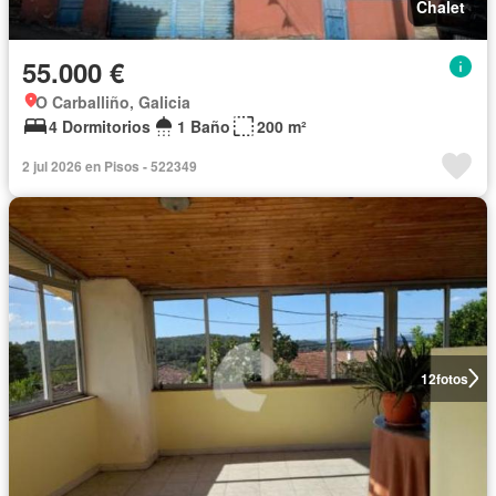
Chalet
55.000 €
O Carballiño, Galicia
4 Dormitorios
1 Baño
200 m²
2 jul 2026 en Pisos - 522349
12
fotos