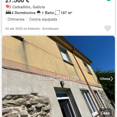
O Carballiño, Galicia
4 Dormitorios
1 Baño
197 m²
Chimenea
Cocina equipada
24 abr 2026 en Indomio - Arenhouse
12
fotos
Casa