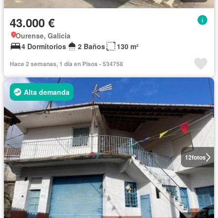
43.000 €
Ourense, Galicia
4 Dormitorios
2 Baños
130 m²
Hace 2 semanas, 1 día en Pisos - 534758
Alta demanda
12
fotos