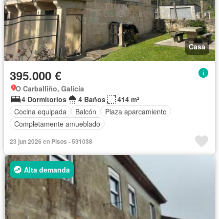
Casa
395.000 €
O Carballiño, Galicia
4 Dormitorios
4 Baños
414 m²
Cocina equipada
Balcón
Plaza aparcamiento
Completamente amueblado
23 jun 2026 en Pisos - 531038
Alta demanda