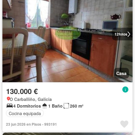
12
fotos
Casa
130.000 €
O Carballiño, Galicia
4 Dormitorios
1 Baño
260 m²
Cocina equipada
23 jun 2026 en Pisos - 993191