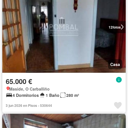
12
fotos
Casa
65.000 €
Maside, O Carballiño
4 Dormitorios
1 Baño
280 m²
3 jun 2026 en Pisos - 530644