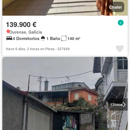
Chalet
139.900 €
Ourense, Galicia
4 Dormitorios
1 Baño
140 m²
Hace 6 días, 3 horas en Pisos - 527849
12
fotos