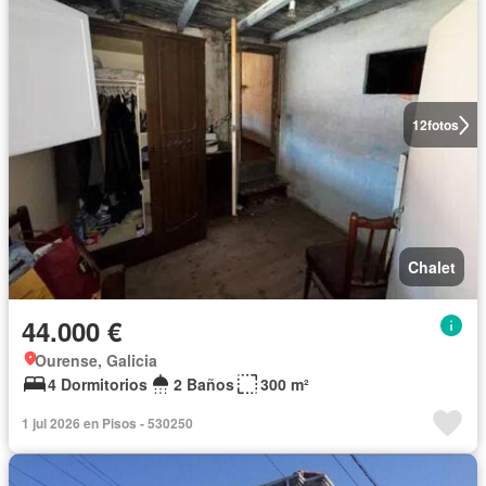
12
fotos
Chalet
44.000 €
Ourense, Galicia
4 Dormitorios
2 Baños
300 m²
1 jul 2026 en Pisos - 530250