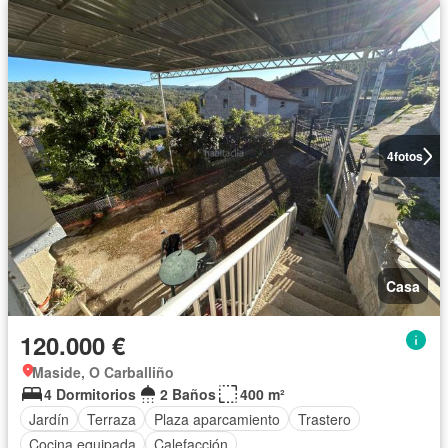
4
fotos
Casa
120.000 €
Maside, O Carballiño
4 Dormitorios
2 Baños
400 m²
Jardín
Terraza
Plaza aparcamiento
Trastero
Cocina equipada
Calefacción