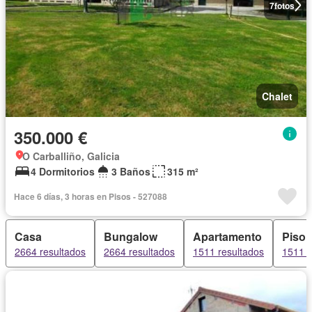
7
fotos
Chalet
350.000 €
O Carballiño, Galicia
4 Dormitorios
3 Baños
315 m²
Hace 6 días, 3 horas en Pisos - 527088
Casa
Bungalow
Apartamento
Piso
2664 resultados
2664 resultados
1511 resultados
1511 r