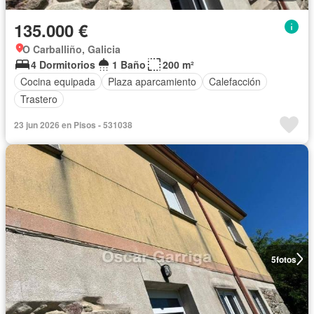
135.000 €
O Carballiño, Galicia
4 Dormitorios
1 Baño
200 m²
Cocina equipada
Plaza aparcamiento
Calefacción
Trastero
23 jun 2026 en Pisos - 531038
5
fotos