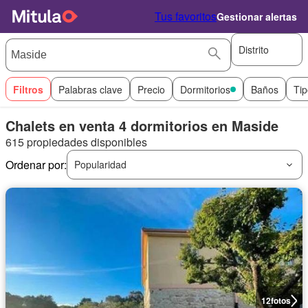
Tus favoritos
Gestionar alertas
Distrito
Filtros
Palabras clave
Precio
Dormitorios
Baños
Tip
Chalets en venta 4 dormitorios en Maside
615 propiedades disponibles
Ordenar por:
Popularidad
12
fotos