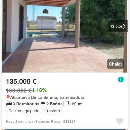
12
fotos
Chalet
135.000 €
160.000 €
16%
Villanueva De La Serena, Extremadura
3 Dormitorios
2 Baños
120 m²
Cocina equipada
Trastero
Hace 2 semanas, 3 días en Pisos - 532327