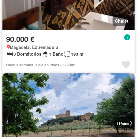
Chalet
90.000 €
Magacela, Extremadura
3 Dormitorios
1 Baño
193 m²
Hace 1 semana, 1 día en Pisos - 526802
11
fotos