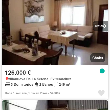
8
fotos
Chalet
126.000 €
Villanueva De La Serena, Extremadura
3 Dormitorios
2 Baños
246 m²
Hace 1 semana, 1 día en Pisos - 526802