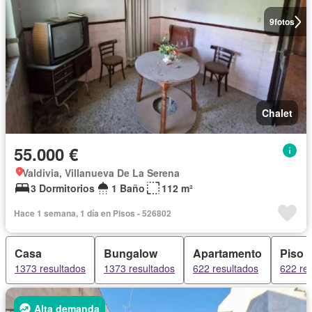
9
fotos
Chalet
55.000 €
Valdivia, Villanueva De La Serena
3 Dormitorios
1 Baño
112 m²
Hace 1 semana, 1 día en Pisos - 526802
Casa
Bungalow
Apartamento
Piso
1373 resultados
1373 resultados
622 resultados
622 re
Alta demanda