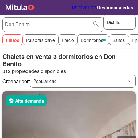
Tus favoritos
Gestionar alertas
Distrito
Filtros
Palabras clave
Precio
Dormitorios
Baños
Tip
Chalets en venta 3 dormitorios en Don
Benito
312 propiedades disponibles
Ordenar por:
Popularidad
Alta demanda