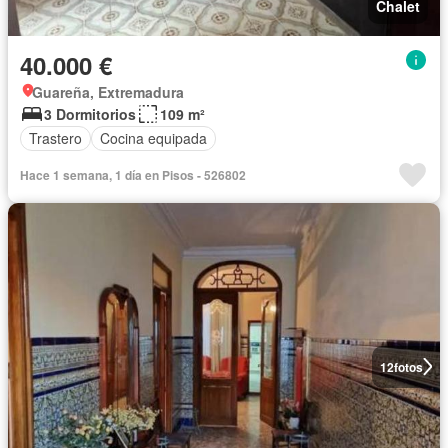
Chalet
40.000 €
Guareña, Extremadura
3 Dormitorios
109 m²
Trastero
Cocina equipada
Hace 1 semana, 1 día en Pisos - 526802
12
fotos