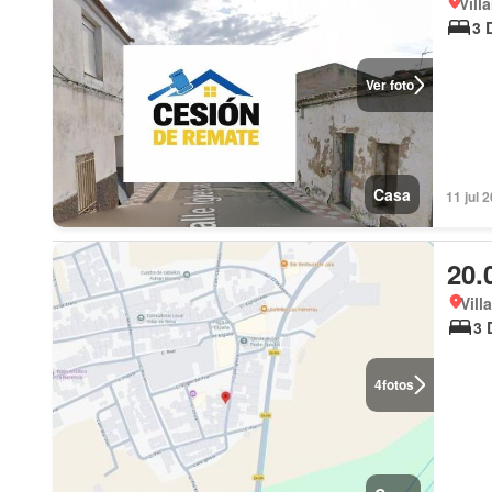
Vill
3 
Ver foto
Casa
11 jul 
20.
Vill
3 
4
fotos