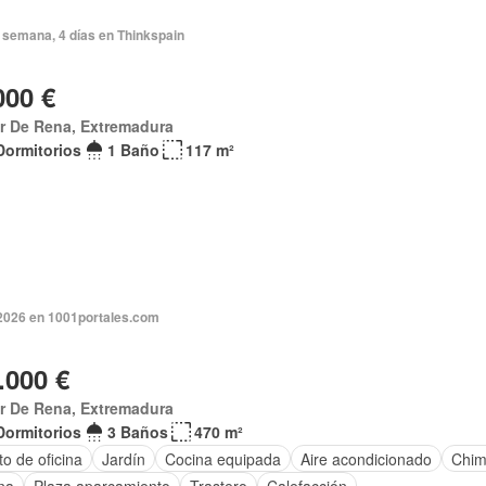
 semana, 4 días en Thinkspain
000 €
ar De Rena, Extremadura
Dormitorios
1 Baño
117 m²
 2026 en 1001portales.com
.000 €
ar De Rena, Extremadura
Dormitorios
3 Baños
470 m²
o de oficina
Jardín
Cocina equipada
Aire acondicionado
Chi
na
Plaza aparcamiento
Trastero
Calefacción