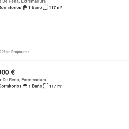
ar De Rena, Extremadura
Dormitorios
1 Baño
117 m²
2026 en Properstar
000 €
ar De Rena, Extremadura
Dormitorios
1 Baño
117 m²