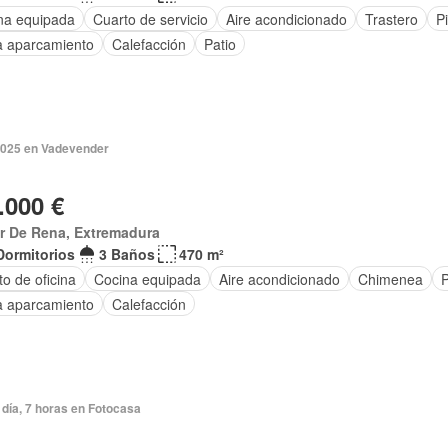
na equipada
Cuarto de servicio
Aire acondicionado
Trastero
P
a aparcamiento
Calefacción
Patio
2025 en Vadevender
.000 €
ar De Rena, Extremadura
Dormitorios
3 Baños
470 m²
o de oficina
Cocina equipada
Aire acondicionado
Chimenea
P
a aparcamiento
Calefacción
día, 7 horas en Fotocasa