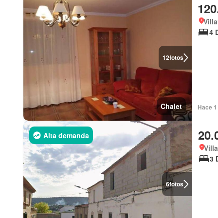
120
Vill
4 
12
fotos
Chalet
Hace 1 
20.
Alta demanda
Vill
3 
6
fotos