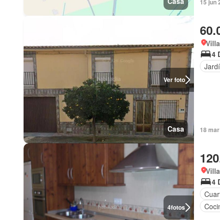
Casa
15 jun
60.
Vill
4 
Jard
Ver foto
Casa
18 mar
120
Vill
4 
Cuart
Coci
4
fotos