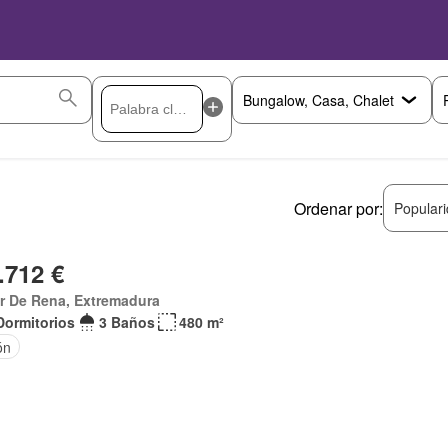
Ordenar por:
Popular
.712 €
ar De Rena, Extremadura
Dormitorios
3 Baños
480 m²
ón