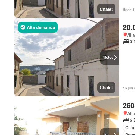
Chalet
Hace 1
20.
Alta demanda
Vill
3 
4
fotos
Chalet
16 jun
260
Vill
5 
Cuart
Pisci