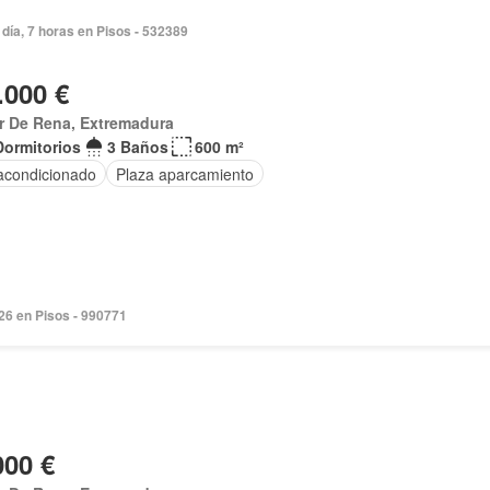
día, 7 horas en Pisos - 532389
.000 €
ar De Rena, Extremadura
Dormitorios
3 Baños
600 m²
 acondicionado
Plaza aparcamiento
026 en Pisos - 990771
000 €