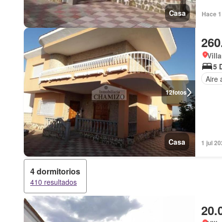
Casa
Hace 1 
260
Vill
5 
Aire
12
fotos
Casa
1 jul 2
4 dormitorios
410 resultados
20.