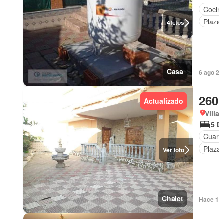
Coci
Plaz
4
fotos
Casa
6 ago 
260
Actualizado
Vill
5 
Cuart
Plaz
Ver foto
Chalet
Hace 1 