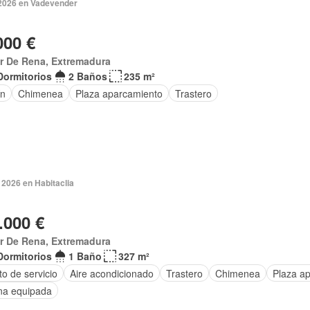
 2026 en Vadevender
000 €
ar De Rena, Extremadura
Dormitorios
2 Baños
235 m²
ín
Chimenea
Plaza aparcamiento
Trastero
 2026 en Habitaclia
.000 €
ar De Rena, Extremadura
Dormitorios
1 Baño
327 m²
o de servicio
Aire acondicionado
Trastero
Chimenea
Plaza a
na equipada