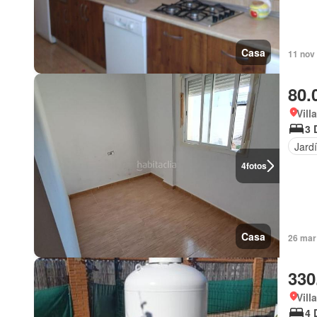
Casa
11 nov 
80.
Vill
3 
Jard
4
fotos
Casa
26 mar
330
Vill
4 