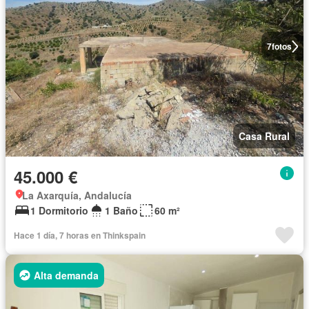
7
fotos
Casa Rural
45.000 €
La Axarquía, Andalucía
1 Dormitorio
1 Baño
60 m²
Hace 1 día, 7 horas en Thinkspain
Alta demanda