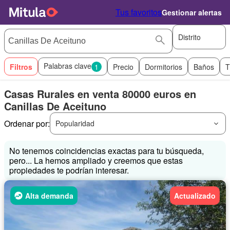
Tus favoritos
Gestionar alertas
Distrito
Palabras clave
Filtros
1
Precio
Dormitorios
Baños
T
Casas Rurales en venta 80000 euros en
Canillas De Aceituno
Ordenar por:
Popularidad
No tenemos coincidencias exactas para tu búsqueda,
pero... La hemos ampliado y creemos que estas
propiedades te podrían interesar.
Alta demanda
Actualizado