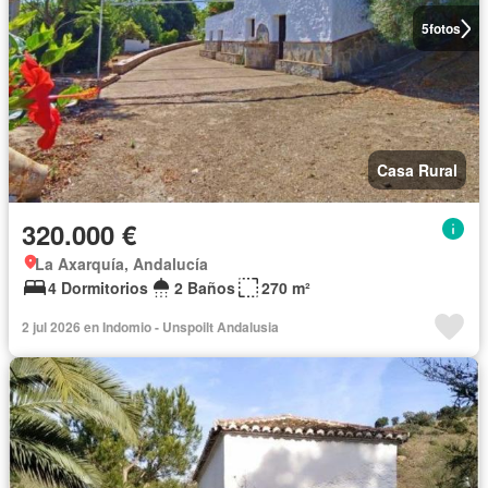
5
fotos
Casa Rural
320.000 €
La Axarquía, Andalucía
4 Dormitorios
2 Baños
270 m²
2 jul 2026 en Indomio - Unspoilt Andalusia