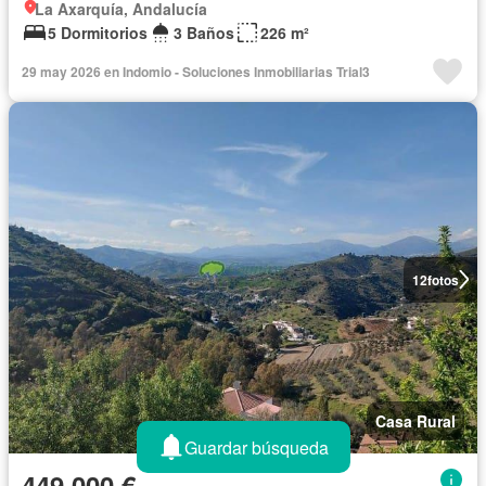
La Axarquía, Andalucía
5 Dormitorios
3 Baños
226 m²
29 may 2026 en Indomio - Soluciones Inmobiliarias Trial3
12
fotos
Casa Rural
Guardar búsqueda
449.000 €