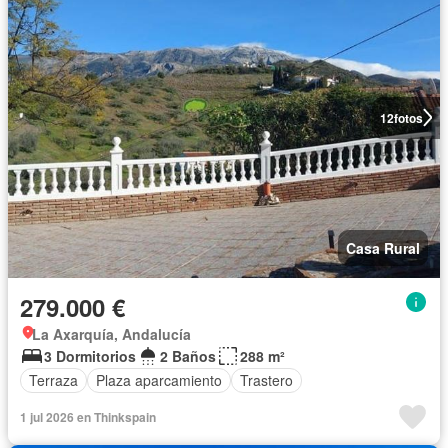
12
fotos
Casa Rural
279.000 €
La Axarquía, Andalucía
3 Dormitorios
2 Baños
288 m²
Terraza
Plaza aparcamiento
Trastero
1 jul 2026 en Thinkspain