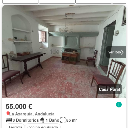
Ver foto
Casa Rural
55.000 €
La Axarquía, Andalucía
3 Dormitorios
1 Baño
85 m²
Terraza
Cocina equipada