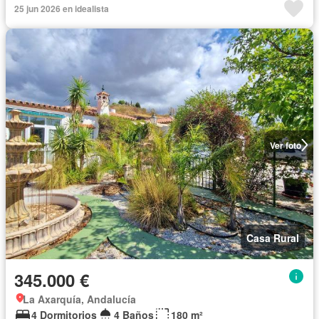
25 jun 2026 en idealista
Ver foto
Casa Rural
345.000 €
La Axarquía, Andalucía
4 Dormitorios
4 Baños
180 m²