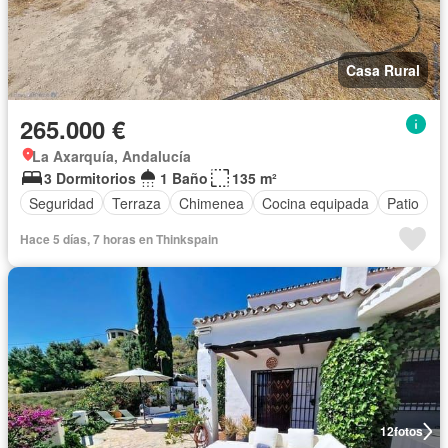
Casa Rural
265.000 €
La Axarquía, Andalucía
3 Dormitorios
1 Baño
135 m²
Seguridad
Terraza
Chimenea
Cocina equipada
Patio
Hace 5 días, 7 horas en Thinkspain
12
fotos