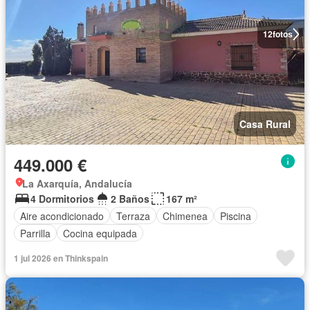
12
fotos
Casa Rural
449.000 €
La Axarquía, Andalucía
4 Dormitorios
2 Baños
167 m²
Aire acondicionado
Terraza
Chimenea
Piscina
Parrilla
Cocina equipada
1 jul 2026 en Thinkspain