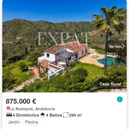
Ver foto
Casa Rural
875.000 €
La Axarquía, Andalucía
4 Dormitorios
4 Baños
290 m²
Jardín
Piscina