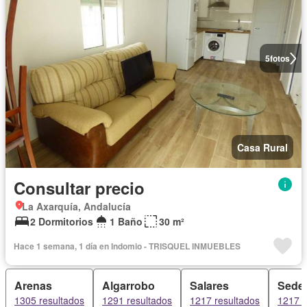
5
fotos
Casa Rural
Consultar precio
La Axarquía, Andalucía
2 Dormitorios
1 Baño
30 m²
Hace 1 semana, 1 día en Indomio - TRISQUEL INMUEBLES
Arenas
Algarrobo
Salares
Sedel
1305 resultados
1291 resultados
1217 resultados
1217 r