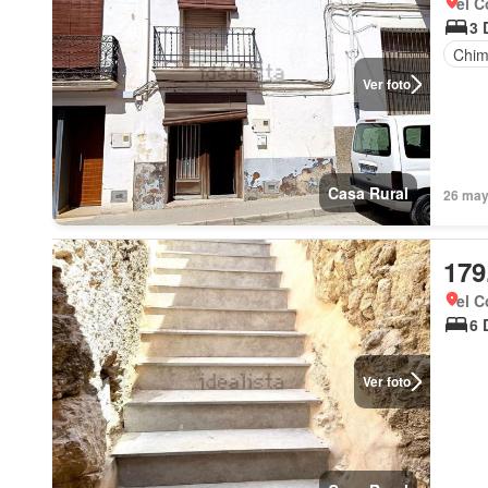
el C
3 
Chi
Ver foto
Casa Rural
26 may 
179
el C
6 
Ver foto