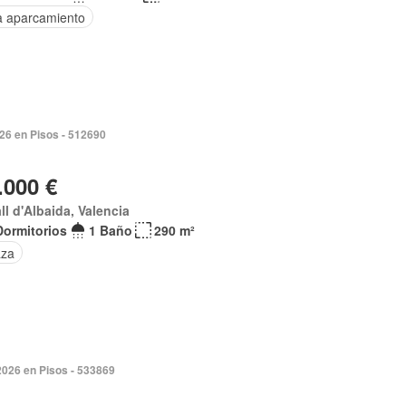
a aparcamiento
026 en Pisos - 512690
.000 €
all d'Albaida, Valencia
Dormitorios
1 Baño
290 m²
aza
2026 en Pisos - 533869