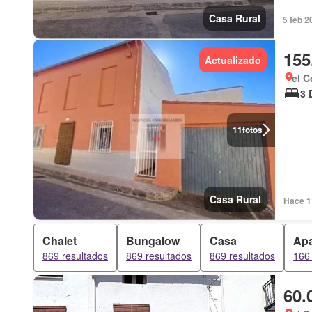
Casa Rural
5 feb 2
155
Actualizado
el C
3 
11
fotos
Casa Rural
Hace 1
Chalet
Bungalow
Casa
Apa
869 resultados
869 resultados
869 resultados
166 
60.