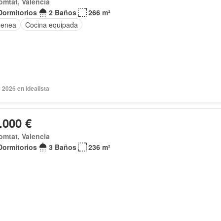
omtat, Valencia
Dormitorios
2 Baños
266 m²
menea
Cocina equipada
2026 en idealista
.000 €
omtat, Valencia
Dormitorios
3 Baños
236 m²