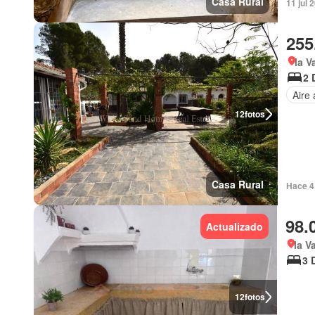
Casa Rural
11 jul 
255
la V
2 
Aire
12
fotos
Casa Rural
Hace 4 
98.
Actualizado
la V
3 
12
fotos