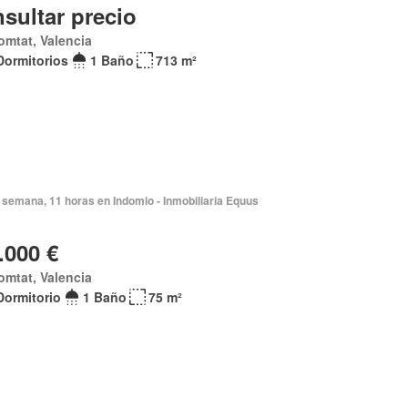
sultar precio
omtat, Valencia
Dormitorios
1 Baño
713 m²
 semana, 11 horas en Indomio - Inmobiliaria Equus
.000 €
omtat, Valencia
Dormitorio
1 Baño
75 m²