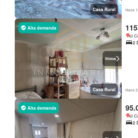
Casa Rural
Hace 1
115
Alta demanda
el C
2 
5
fotos
Casa Rural
Hace 2
95.
Alta demanda
el C
2 