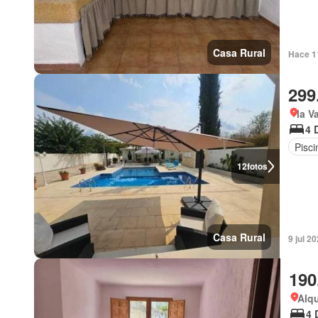
Casa Rural
Hace 1
299
la V
4 
Pisci
12
fotos
Casa Rural
9 jul 2
190
Alqu
4 