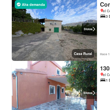
Con
Alta demanda
el C
3 
5
fotos
Casa Rural
Hace 1
130
el C
1 
5
fotos