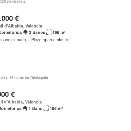
2026 en idealista
.000 €
all d'Albaida, Valencia
Dormitorios
3 Baños
166 m²
 acondicionado
Plaza aparcamiento
días, 11 horas en Thinkspain
000 €
all d'Albaida, Valencia
Dormitorios
1 Baño
196 m²