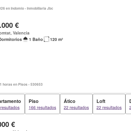
026 en Indomio - Inmobiliaria Jbc
.000 €
omtat, Valencia
Dormitorios
1 Baño
120 m²
1 horas en Pisos - 530653
rtamento
Piso
Ático
Loft
resultados
166 resultados
22 resultados
22 resultados
000 €