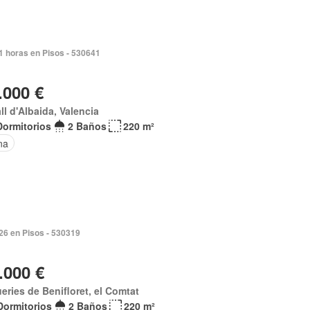
1 horas en Pisos - 530641
.000 €
all d'Albaida, Valencia
Dormitorios
2 Baños
220 m²
na
026 en Pisos - 530319
.000 €
eries de Benifloret, el Comtat
Dormitorios
2 Baños
220 m²