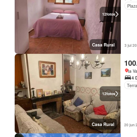
Plaz
12
fotos
Casa Rural
3 jul 2
100
la V
4 
Terr
12
fotos
Casa Rural
20 jun 