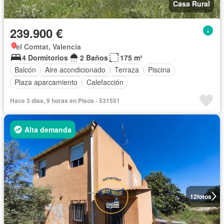
Casa Rural
239.900 €
el Comtat, Valencia
4 Dormitorios
2 Baños
175 m²
Balcón
Aire acondicionado
Terraza
Piscina
Plaza aparcamiento
Calefacción
Hace 3 días, 9 horas en Pisos - 531551
Alta demanda
12
fotos