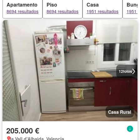
Apartamento
Piso
Casa
Bung
8694 resultados
8694 resultados
1951 resultados
1951 r
12
fotos
Casa Rural
205.000 €
la Vall d'Albaida, Valencia