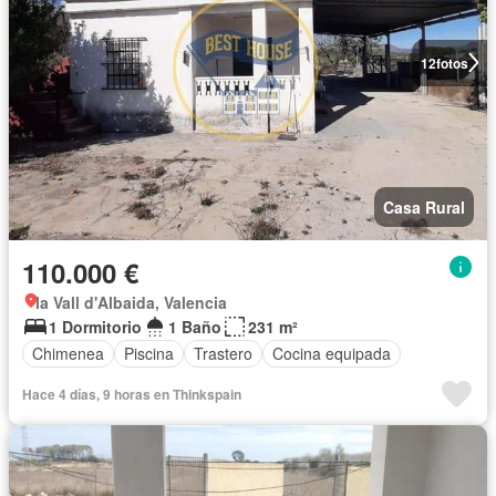
12
fotos
Casa Rural
110.000 €
la Vall d'Albaida, Valencia
1 Dormitorio
1 Baño
231 m²
Chimenea
Piscina
Trastero
Cocina equipada
Hace 4 días, 9 horas en Thinkspain