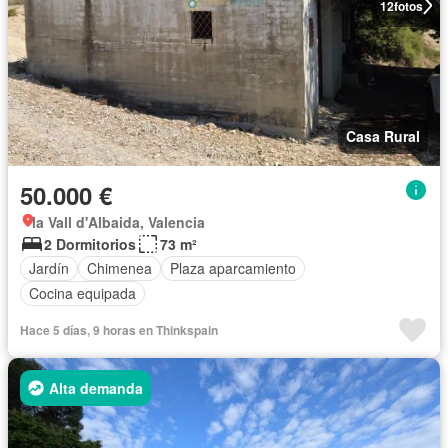
12
fotos
Casa Rural
50.000 €
la Vall d'Albaida, Valencia
2 Dormitorios
73 m²
Jardín
Chimenea
Plaza aparcamiento
Cocina equipada
Hace 5 días, 9 horas en Thinkspain
Alta demanda