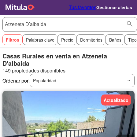
Tus favoritos
Gestionar alertas
Filtros
Palabras clave
Precio
Dormitorios
Baños
Tipo
Casas Rurales en venta en Atzeneta
D'albaida
149 propiedades disponibles
Ordenar por:
Popularidad
Actualizado