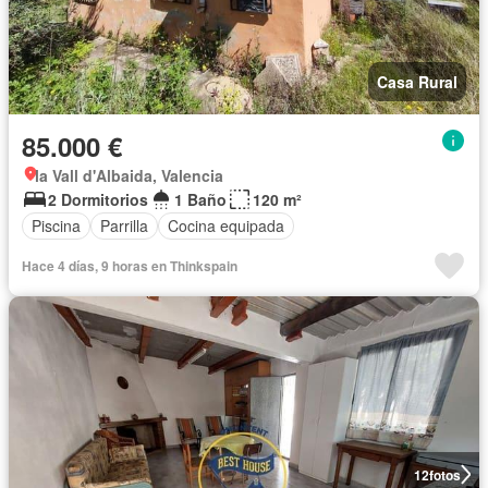
Casa Rural
85.000 €
la Vall d'Albaida, Valencia
2 Dormitorios
1 Baño
120 m²
Piscina
Parrilla
Cocina equipada
Hace 4 días, 9 horas en Thinkspain
12
fotos