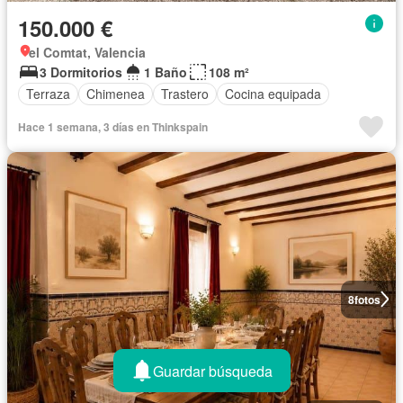
150.000 €
el Comtat, Valencia
3 Dormitorios
1 Baño
108 m²
Terraza
Chimenea
Trastero
Cocina equipada
Hace 1 semana, 3 días en Thinkspain
8
fotos
Guardar búsqueda