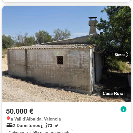
5
fotos
Casa Rural
50.000 €
la Vall d'Albaida, Valencia
2 Dormitorios
73 m²
Chimenea
Plaza aparcamiento