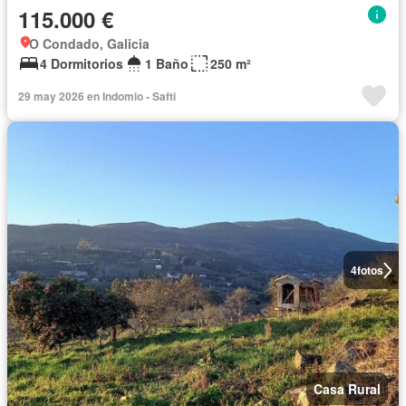
115.000 €
O Condado, Galicia
4 Dormitorios
1 Baño
250 m²
29 may 2026 en Indomio - Safti
4
fotos
Casa Rural