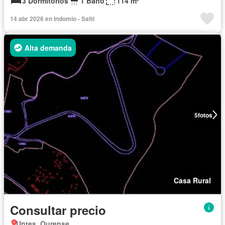
3 Dormitorios
1 Baño
114 m²
14 abr 2026 en Indomio - Safti
Alta demanda
5
fotos
Casa Rural
Consultar precio
Untes, Ourense