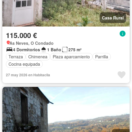
Casa Rural
115.000 €
As Neves, O Condado
4 Dormitorios
1 Baño
275 m²
Terraza
Chimenea
Plaza aparcamiento
Parrilla
Cocina equipada
27 may 2026 en Habitaclia