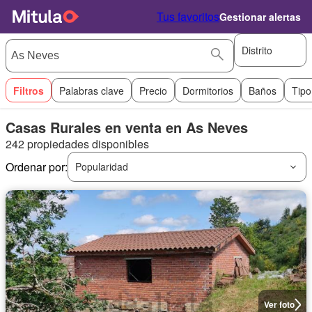
Tus favoritos
Gestionar alertas
Distrito
Filtros
Palabras clave
Precio
Dormitorios
Baños
Tipo
Casas Rurales en venta en As Neves
242 propiedades disponibles
Ordenar por:
Popularidad
Ver foto