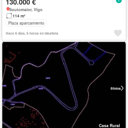
130.000 €
Soutomaior, Vigo
114 m²
Plaza aparcamiento
Hace 6 días, 6 horas en idealista
6
fotos
Casa Rural