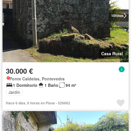
10
fotos
Casa Rural
30.000 €
Ponte Caldelas, Pontevedra
1 Dormitorio
1 Baño
94 m²
Jardín
Hace 6 días, 6 horas en Pisos - 526662