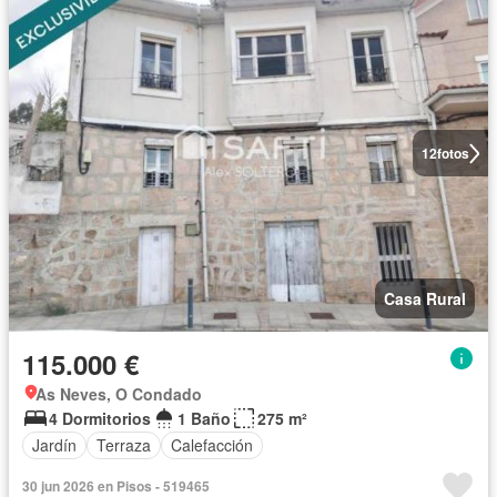
12
fotos
Casa Rural
115.000 €
As Neves, O Condado
4 Dormitorios
1 Baño
275 m²
Jardín
Terraza
Calefacción
30 jun 2026 en Pisos - 519465