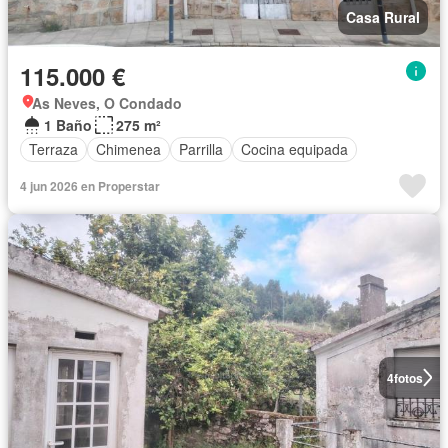
Casa Rural
115.000 €
As Neves, O Condado
1 Baño
275 m²
Terraza
Chimenea
Parrilla
Cocina equipada
4 jun 2026 en Properstar
4
fotos