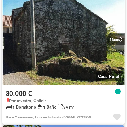
5
fotos
Casa Rural
30.000 €
Pontevedra, Galicia
1 Dormitorio
1 Baño
94 m²
Hace 2 semanas, 1 día en Indomio - FOGAR XESTION