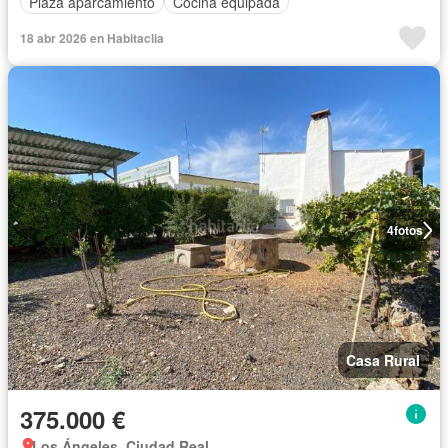
Plaza aparcamiento
Cocina equipada
18 abr 2026 en Habitaclia
4
fotos
Casa Rural
375.000 €
Los Ángeles, Ciudad Real