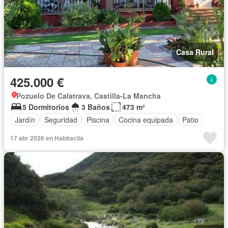
Casa Rural
425.000 €
Pozuelo De Calatrava, Castilla-La Mancha
5 Dormitorios
3 Baños
473 m²
Jardín
Seguridad
Piscina
Cocina equipada
Patio
17 abr 2026 en Habitaclia