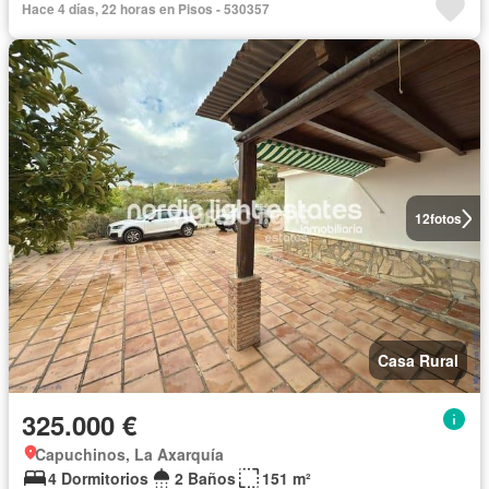
Hace 4 días, 22 horas en Pisos - 530357
12
fotos
Casa Rural
325.000 €
Capuchinos, La Axarquía
4 Dormitorios
2 Baños
151 m²