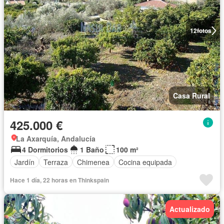
12
fotos
Casa Rural
425.000 €
La Axarquía, Andalucía
4 Dormitorios
1 Baño
100 m²
Jardín
Terraza
Chimenea
Cocina equipada
Hace 1 día, 22 horas en Thinkspain
Actualizado