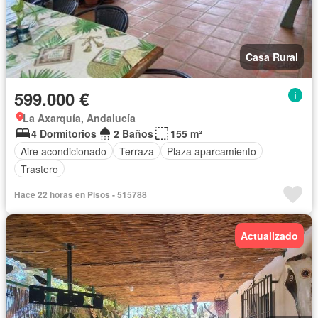
Casa Rural
599.000 €
La Axarquía, Andalucía
4 Dormitorios
2 Baños
155 m²
Aire acondicionado
Terraza
Plaza aparcamiento
Trastero
Hace 22 horas en Pisos - 515788
Actualizado