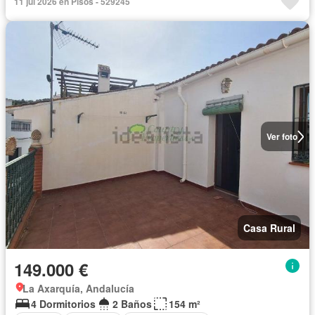
11 jul 2026 en Pisos - 529245
Ver foto
Casa Rural
149.000 €
La Axarquía, Andalucía
4 Dormitorios
2 Baños
154 m²