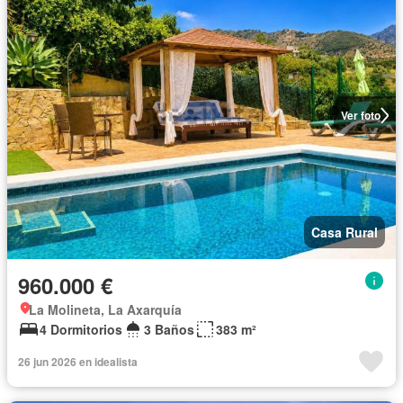
Ver foto
Casa Rural
960.000 €
La Molineta, La Axarquía
4 Dormitorios
3 Baños
383 m²
26 jun 2026 en idealista