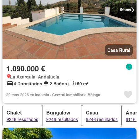
5
fotos
Casa Rural
1.090.000 €
La Axarquía, Andalucía
4 Dormitorios
2 Baños
150 m²
29 may 2026 en Indomio - Central Inmobiliaria Málaga
Chalet
Bungalow
Casa
Apar
9246 resultados
9246 resultados
9246 resultados
6116 r