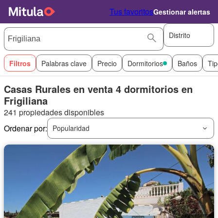
Tus favoritos
Gestionar alertas
Distrito
Filtros
Palabras clave
Precio
Dormitorios
Baños
Tip
Casas Rurales en venta 4 dormitorios en
Frigiliana
241 propiedades disponibles
Ordenar por:
Popularidad