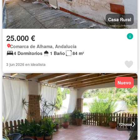
Casa Rural
25.000 €
Comarca de Alhama, Andalucía
4 Dormitorios
1 Baño
84 m²
3 jun 2026 en idealista
Nuevo
12
fotos