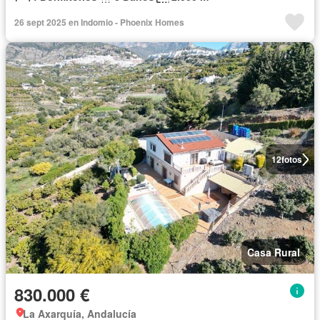
26 sept 2025 en Indomio - Phoenix Homes
12
fotos
Casa Rural
830.000 €
La Axarquía, Andalucía