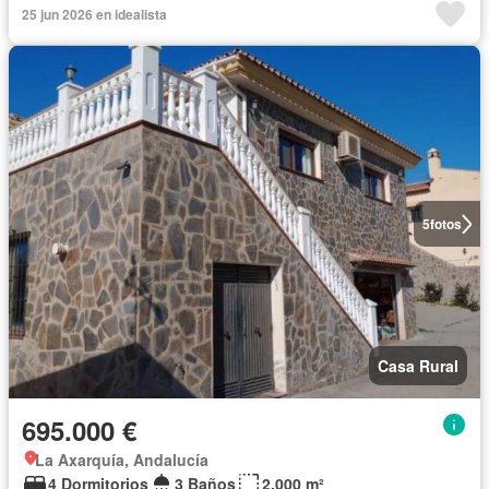
25 jun 2026 en idealista
5
fotos
Casa Rural
695.000 €
La Axarquía, Andalucía
4 Dormitorios
3 Baños
2.000 m²