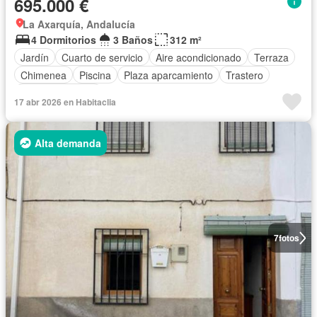
695.000 €
La Axarquía, Andalucía
4 Dormitorios
3 Baños
312 m²
Jardín
Cuarto de servicio
Aire acondicionado
Terraza
Chimenea
Piscina
Plaza aparcamiento
Trastero
Cocina equipada
17 abr 2026 en Habitaclia
Alta demanda
7
fotos