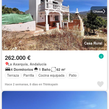
12
fotos
Casa Rural
262.000 €
La Axarquía, Andalucía
4 Dormitorios
1 Baño
62 m²
Terraza
Parrilla
Cocina equipada
Patio
Hace 2 semanas, 6 días en Thinkspain