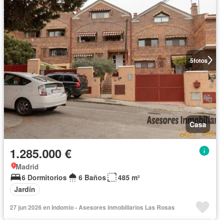
5
fotos
Casa
1.285.000 €
Madrid
6 Dormitorios
6 Baños
485 m²
Jardín
27 jun 2026 en Indomio - Asesores inmobiliarios Las Rosas