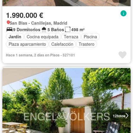
1.990.000 €
San Blas - Canillejas, Madrid
9 Dormitorios
5 Baños
498 m²
Jardín
Cocina equipada
Terraza
Piscina
Plaza aparcamiento
Calefacción
Trastero
Hace 1 semana, 2 días en Pisos - 527101
12
fotos