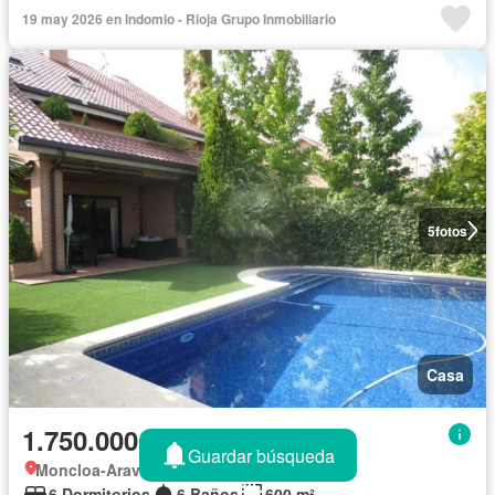
19 may 2026 en Indomio - Rioja Grupo Inmobiliario
5
fotos
Casa
1.750.000 €
Guardar búsqueda
Moncloa-Aravaca, Madrid
6 Dormitorios
6 Baños
600 m²