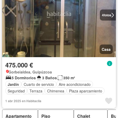
4
fotos
Casa
475.000 €
Gorbeialdea, Guipúzcoa
5 Dormitorios
3 Baños
350 m²
Jardín
Cuarto de servicio
Aire acondicionado
Seguridad
Terraza
Chimenea
Plaza aparcamiento
Parrilla
Trastero
Cocina equipada
Calefacción
1 abr 2025 en Habitaclia
Completamente amueblado
Apartamento
Piso
Chalet
Bu