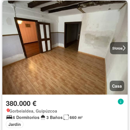
5
fotos
Casa
380.000 €
Gorbeialdea, Guipúzcoa
6 Dormitorios
3 Baños
660 m²
Jardín