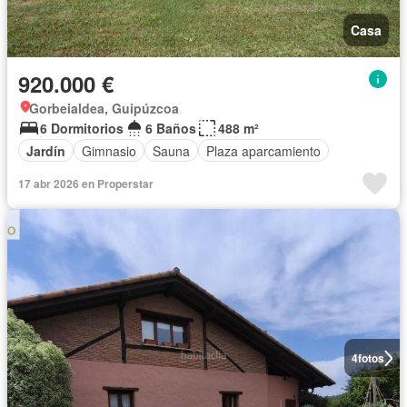
Casa
920.000 €
Gorbeialdea, Guipúzcoa
6 Dormitorios
6 Baños
488 m²
Jardín
Gimnasio
Sauna
Plaza aparcamiento
17 abr 2026 en Properstar
4
fotos