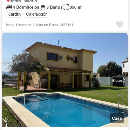
Retiro, Madrid
4 Dormitorios
3 Baños
350 m²
Jardín
Calefacción
Hace 1 semana, 2 días en Pisos - 527101
5
fotos
Casa