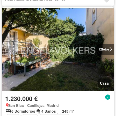
12
fotos
Casa
1.230.000 €
San Blas - Canillejas, Madrid
6 Dormitorios
4 Baños
245 m²