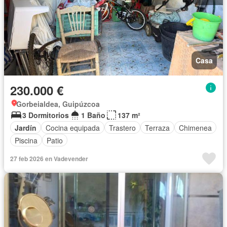
Casa
230.000 €
Gorbeialdea, Guipúzcoa
3 Dormitorios
1 Baño
137 m²
Jardín
Cocina equipada
Trastero
Terraza
Chimenea
Piscina
Patio
27 feb 2026 en Vadevender