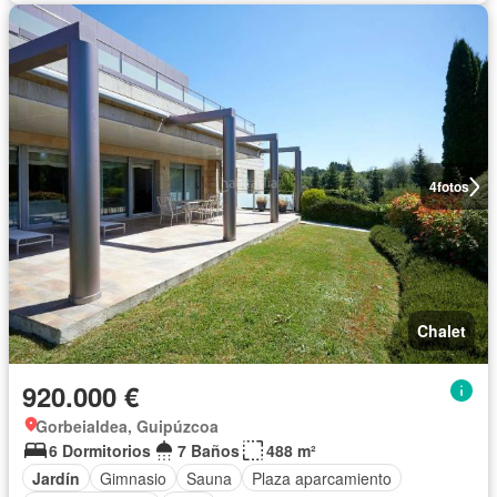
4
fotos
Chalet
920.000 €
Gorbeialdea, Guipúzcoa
6 Dormitorios
7 Baños
488 m²
Jardín
Gimnasio
Sauna
Plaza aparcamiento