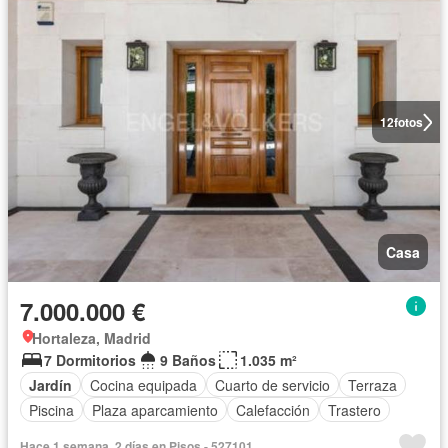
12
fotos
Casa
7.000.000 €
Hortaleza, Madrid
7 Dormitorios
9 Baños
1.035 m²
Jardín
Cocina equipada
Cuarto de servicio
Terraza
Piscina
Plaza aparcamiento
Calefacción
Trastero
Hace 1 semana, 2 días en Pisos - 527101