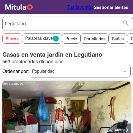
Tus favoritos
Gestionar alertas
Palabras clave
Filtros
1
Precio
Dormitorios
Baños
T
Casas en venta jardin en Legutiano
563 propiedades disponibles
Ordenar por:
Popularidad
4
fotos