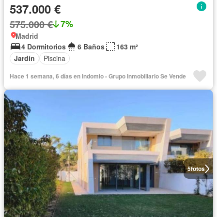
537.000 €
575.000 €
7%
Madrid
4 Dormitorios
6 Baños
163 m²
Jardín
Piscina
Hace 1 semana, 6 días en Indomio - Grupo Inmobiliario Se Vende
5
fotos