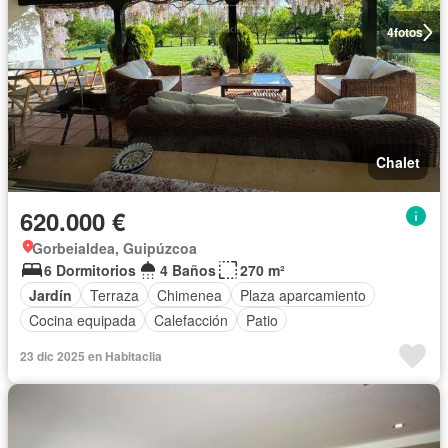
4
fotos
Chalet
620.000 €
Gorbeialdea, Guipúzcoa
6 Dormitorios
4 Baños
270 m²
Jardín
Terraza
Chimenea
Plaza aparcamiento
Cocina equipada
Calefacción
Patio
23 dic 2025 en Habitaclia