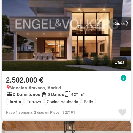
12
fotos
Casa
2.502.000 €
Moncloa-Aravaca, Madrid
5 Dormitorios
6 Baños
427 m²
Jardín
Terraza
Cocina equipada
Patio
Hace 1 semana, 2 días en Pisos - 527101