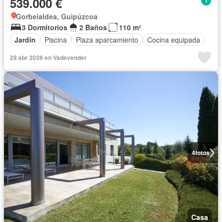
539.000 €
Gorbeialdea, Guipúzcoa
3 Dormitorios
2 Baños
110 m²
Jardín
Piscina
Plaza aparcamiento
Cocina equipada
28 abr 2026 en Vadevender
4
fotos
Casa