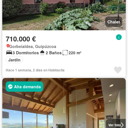
Chalet
710.000 €
Gorbeialdea, Guipúzcoa
3 Dormitorios
2 Baños
220 m²
Jardín
Hace 1 semana, 2 días en Habitaclia
Alta demanda
Ver foto