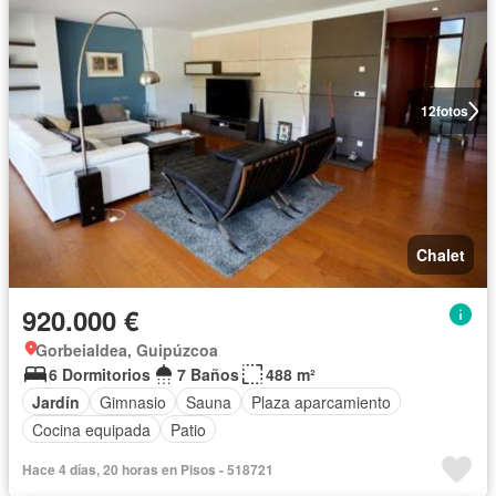
12
fotos
Chalet
920.000 €
Gorbeialdea, Guipúzcoa
6 Dormitorios
7 Baños
488 m²
Jardín
Gimnasio
Sauna
Plaza aparcamiento
Cocina equipada
Patio
Hace 4 días, 20 horas en Pisos - 518721