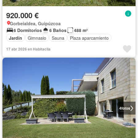
920.000 €
Gorbeialdea, Guipúzcoa
6 Dormitorios
6 Baños
488 m²
Jardín
Gimnasio
Sauna
Plaza aparcamiento
17 abr 2026 en Habitaclia
4
fotos