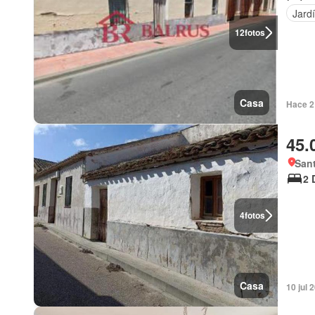
Jard
12
fotos
Casa
Hace 2
45.
Sant
2 
4
fotos
Casa
10 jul 