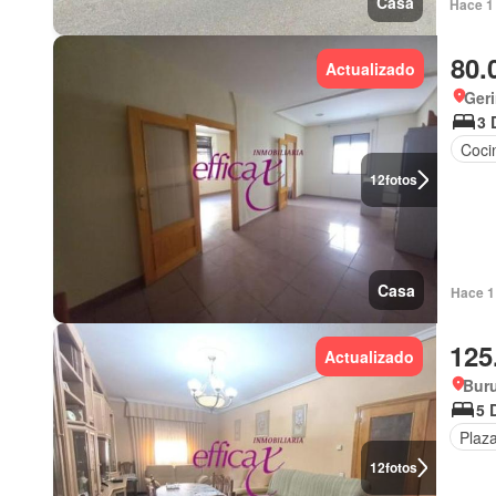
Casa
Hace 1 
80.
Actualizado
Geri
3 
Coci
12
fotos
Casa
Hace 1 
125
Actualizado
Buru
5 
Plaz
12
fotos