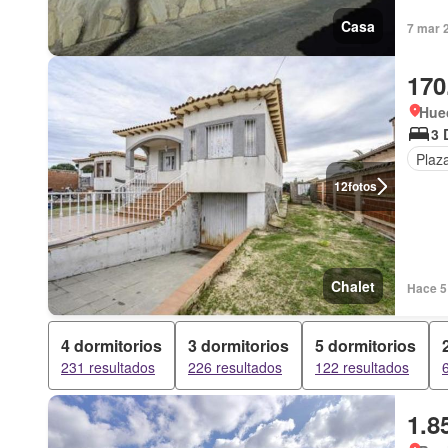
Casa
7 mar 
170
Huec
3 
Plaz
12
fotos
Chalet
Hace 5 
4 dormitorios
3 dormitorios
5 dormitorios
231 resultados
226 resultados
122 resultados
1.8