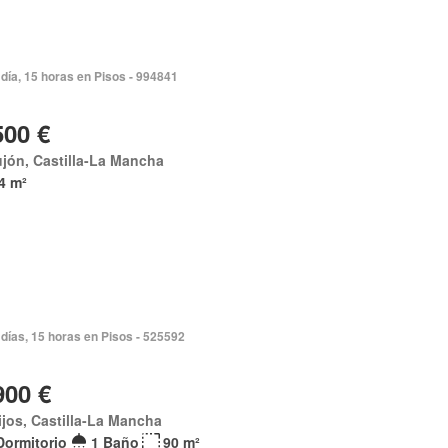
día, 15 horas en Pisos - 994841
500 €
jón, Castilla-La Mancha
4 m²
días, 15 horas en Pisos - 525592
900 €
ijos, Castilla-La Mancha
Dormitorio
1 Baño
90 m²