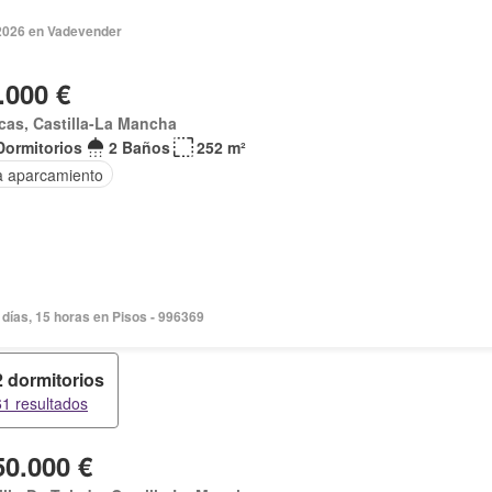
2026 en Vadevender
.000 €
as, Castilla-La Mancha
Dormitorios
2 Baños
252 m²
a aparcamiento
días, 15 horas en Pisos - 996369
2 dormitorios
61 resultados
50.000 €