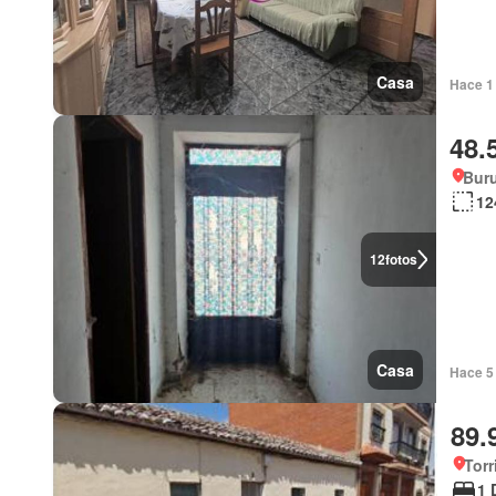
Casa
Hace 1 
48.
Buru
12
12
fotos
Casa
Hace 5 
89.
Torr
1 