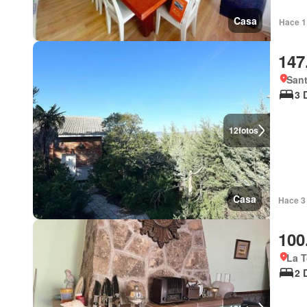
Casa
Hace 1 
147
Sant
3 
12
fotos
Casa
Hace 3 
100
La T
2 