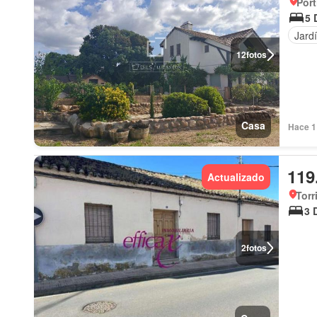
Port
5 
Jard
12
fotos
Casa
Hace 1
119
Actualizado
Torr
3 
2
fotos