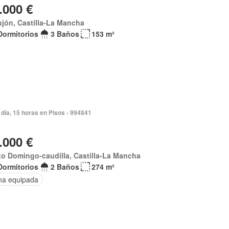
.000 €
jón, Castilla-La Mancha
Dormitorios
3 Baños
153 m²
día, 15 horas en Pisos - 994841
.000 €
o Domingo-caudilla, Castilla-La Mancha
Dormitorios
2 Baños
274 m²
na equipada