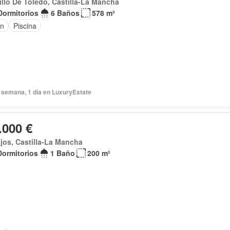
illo De Toledo, Castilla-La Mancha
Dormitorios
6 Baños
578 m²
ín
Piscina
 semana, 1 día en LuxuryEstate
.000 €
ijos, Castilla-La Mancha
Dormitorios
1 Baño
200 m²