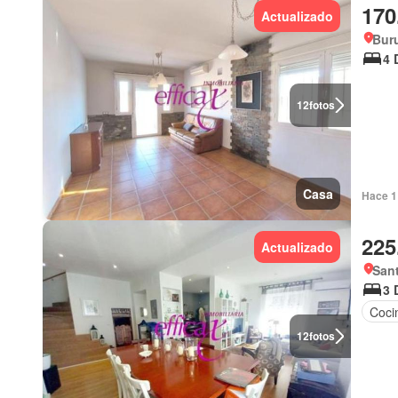
170
Actualizado
Buru
4 
12
fotos
Casa
Hace 1 
225
Actualizado
Sant
3 
Coci
12
fotos