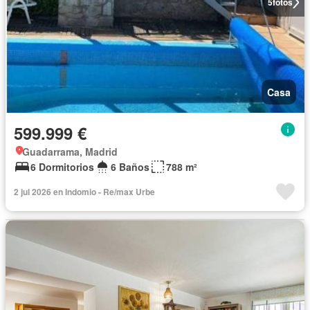
5
fotos
Casa
599.999 €
Guadarrama, Madrid
6 Dormitorios
6 Baños
788 m²
2 jul 2026 en Indomio - Re/max Urbe