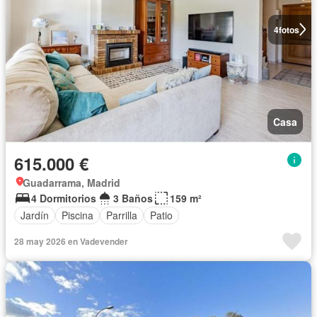
4
fotos
Casa
615.000 €
Guadarrama, Madrid
4 Dormitorios
3 Baños
159 m²
Jardín
Piscina
Parrilla
Patio
28 may 2026 en Vadevender