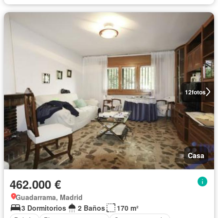
12
fotos
Casa
462.000 €
Guadarrama, Madrid
3 Dormitorios
2 Baños
170 m²