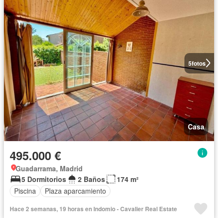
5
fotos
Casa
495.000 €
Guadarrama, Madrid
5 Dormitorios
2 Baños
174 m²
Piscina
Plaza aparcamiento
Hace 2 semanas, 19 horas en Indomio - Cavalier Real Estate