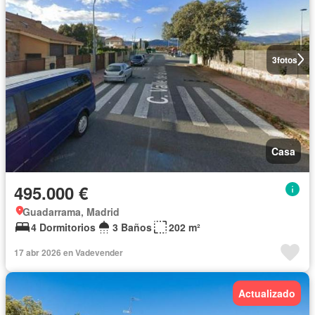
3
fotos
Casa
495.000 €
Guadarrama, Madrid
4 Dormitorios
3 Baños
202 m²
17 abr 2026 en Vadevender
Actualizado