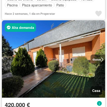
Piscina
Plaza aparcamiento
Patio
Hace 2 semanas, 1 día en Properstar
Alta demanda
4
fotos
Casa
420.000 €