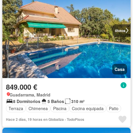
4
fotos
Casa
849.000 €
Guadarrama, Madrid
8 Dormitorios
5 Baños
310 m²
Terraza
Chimenea
Piscina
Cocina equipada
Patio
Hace 2 días, 19 horas en Globaliza - TodoPisos