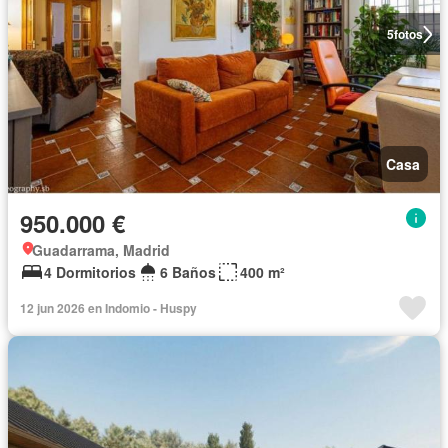
5
fotos
Casa
950.000 €
Guadarrama, Madrid
4 Dormitorios
6 Baños
400 m²
12 jun 2026 en Indomio - Huspy