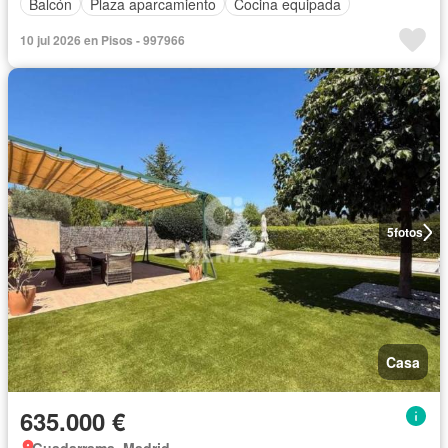
Balcón
Plaza aparcamiento
Cocina equipada
10 jul 2026 en Pisos - 997966
5
fotos
Casa
635.000 €