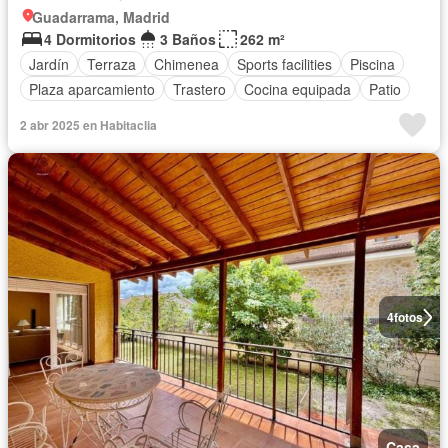
Guadarrama, Madrid
4 Dormitorios
3 Baños
262 m²
Jardín
Terraza
Chimenea
Sports facilities
Piscina
Plaza aparcamiento
Trastero
Cocina equipada
Patio
2 abr 2025 en Habitaclia
4
fotos
Casa