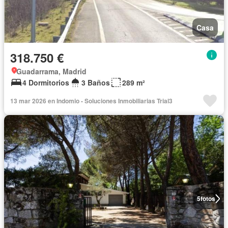
Casa
318.750 €
Guadarrama, Madrid
4 Dormitorios
3 Baños
289 m²
13 mar 2026 en Indomio - Soluciones Inmobiliarias Trial3
5
fotos