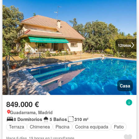
12
fotos
Casa
849.000 €
Guadarrama, Madrid
8 Dormitorios
5 Baños
310 m²
Terraza
Chimenea
Piscina
Cocina equipada
Patio
Hace 6 días, 19 horas en LuxuryEstate