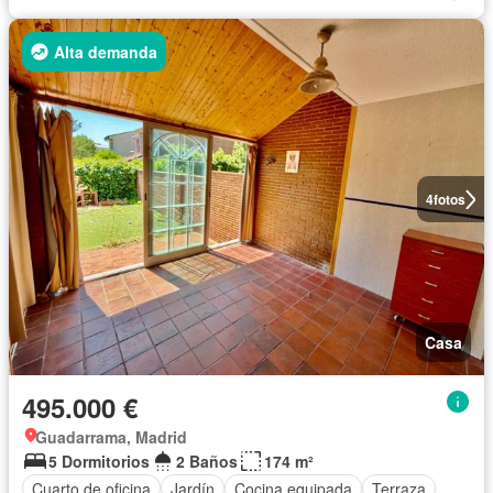
Alta demanda
4
fotos
Casa
495.000 €
Guadarrama, Madrid
5 Dormitorios
2 Baños
174 m²
Cuarto de oficina
Jardín
Cocina equipada
Terraza