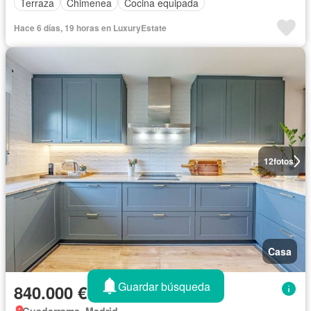
Terraza
Chimenea
Cocina equipada
Hace 6 días, 19 horas en LuxuryEstate
12
fotos
Casa
Guardar búsqueda
840.000 €