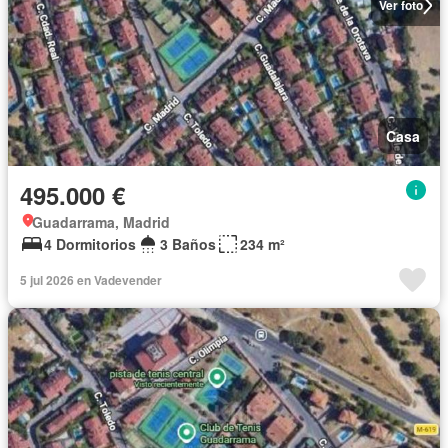
Ver foto
Casa
495.000 €
Guadarrama, Madrid
4 Dormitorios
3 Baños
234 m²
5 jul 2026 en Vadevender