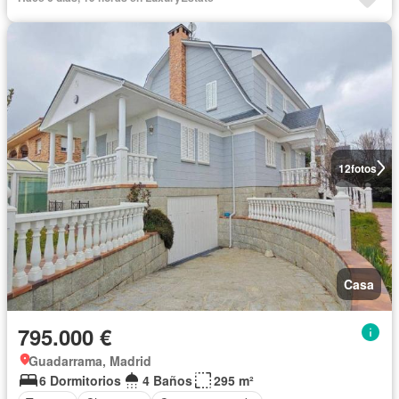
12
fotos
Casa
795.000 €
Guadarrama, Madrid
6 Dormitorios
4 Baños
295 m²