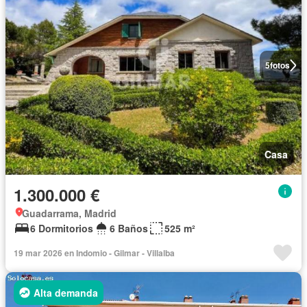
5
fotos
Casa
1.300.000 €
Guadarrama, Madrid
6 Dormitorios
6 Baños
525 m²
19 mar 2026 en Indomio - Gilmar - Villalba
Alta demanda