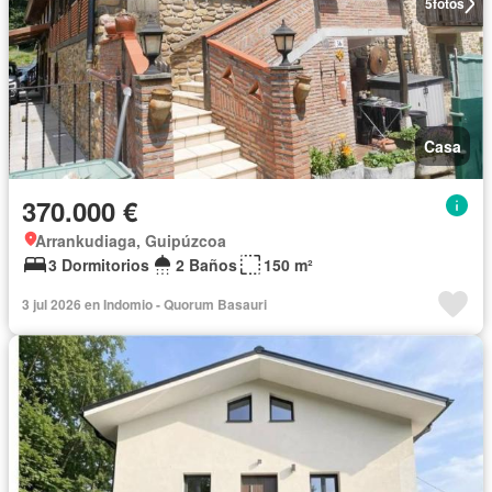
5
fotos
Casa
370.000 €
Arrankudiaga, Guipúzcoa
3 Dormitorios
2 Baños
150 m²
3 jul 2026 en Indomio - Quorum Basauri