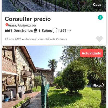
Casa
Consultar precio
Aiara, Guipúzcoa
6 Dormitorios
6 Baños
1.675 m²
27 nov 2025 en Indomio - Inmobiliaria Ordunte
Actualizado
5
fotos