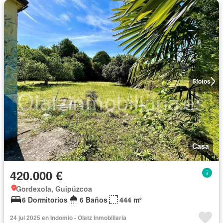
5
fotos
Casa
420.000 €
Gordexola, Guipúzcoa
6 Dormitorios
6 Baños
444 m²
24 jul 2025 en Indomio - Olatz Inmobiliaria