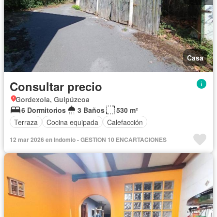
Casa
Consultar precio
Gordexola, Guipúzcoa
6 Dormitorios
3 Baños
530 m²
Terraza
Cocina equipada
Calefacción
12 mar 2026 en Indomio - GESTION 10 ENCARTACIONES