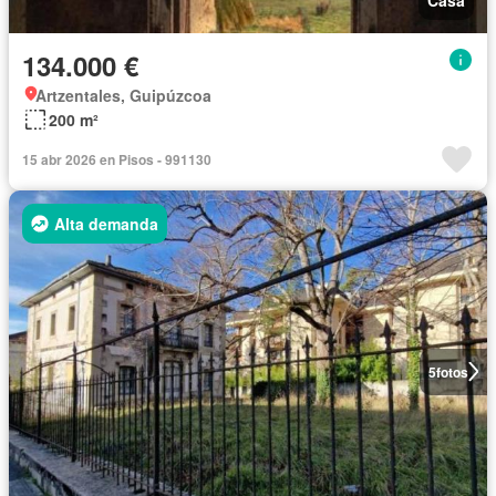
134.000 €
Artzentales, Guipúzcoa
200 m²
15 abr 2026 en Pisos - 991130
Alta demanda
5
fotos