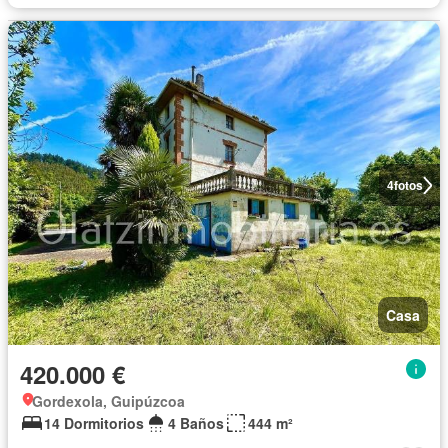
4
fotos
Casa
420.000 €
Gordexola, Guipúzcoa
14 Dormitorios
4 Baños
444 m²