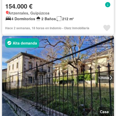
154.000 €
Artzentales, Guipúzcoa
4 Dormitorios
2 Baños
212 m²
Hace 2 semanas, 18 horas en Indomio - Olatz Inmobiliaria
Alta demanda
12
fotos
Casa