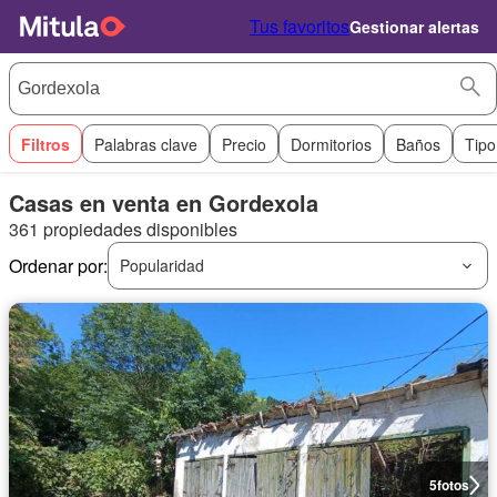
Tus favoritos
Gestionar alertas
Filtros
Palabras clave
Precio
Dormitorios
Baños
Tipo
Casas en venta en Gordexola
361 propiedades disponibles
Ordenar por:
Popularidad
5
fotos