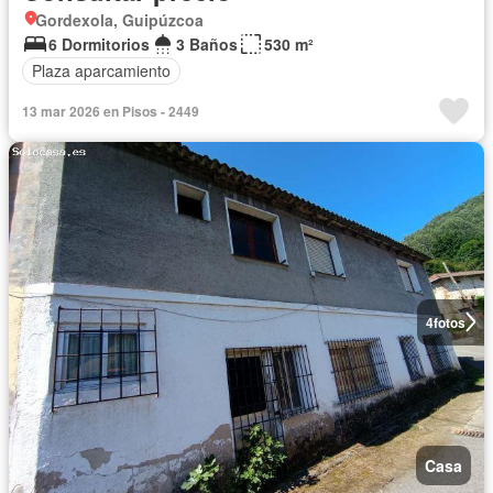
Gordexola, Guipúzcoa
6 Dormitorios
3 Baños
530 m²
Plaza aparcamiento
13 mar 2026 en Pisos - 2449
4
fotos
Casa