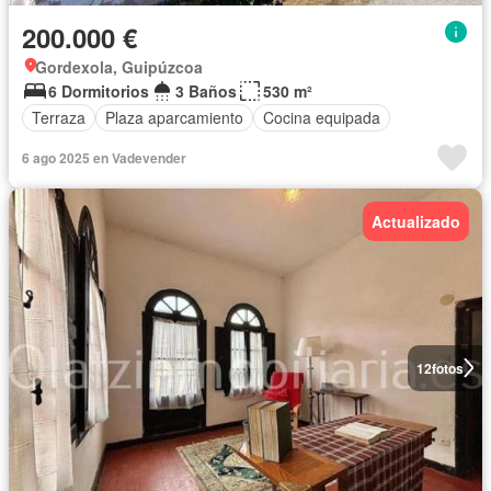
200.000 €
Gordexola, Guipúzcoa
6 Dormitorios
3 Baños
530 m²
Terraza
Plaza aparcamiento
Cocina equipada
6 ago 2025 en Vadevender
Actualizado
12
fotos