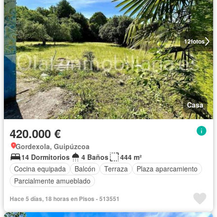
12
fotos
Casa
420.000 €
Gordexola, Guipúzcoa
14 Dormitorios
4 Baños
444 m²
Cocina equipada
Balcón
Terraza
Plaza aparcamiento
Parcialmente amueblado
Hace 5 días, 18 horas en Pisos - 513551