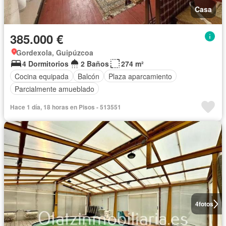
Casa
385.000 €
Gordexola, Guipúzcoa
4 Dormitorios
2 Baños
274 m²
Cocina equipada
Balcón
Plaza aparcamiento
Parcialmente amueblado
Hace 1 día, 18 horas en Pisos - 513551
4
fotos