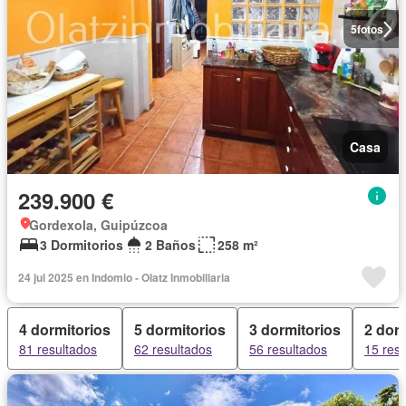
5
fotos
Casa
239.900 €
Gordexola, Guipúzcoa
3 Dormitorios
2 Baños
258 m²
24 jul 2025 en Indomio - Olatz Inmobiliaria
4 dormitorios
5 dormitorios
3 dormitorios
2 dor
81 resultados
62 resultados
56 resultados
15 res