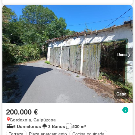
4
fotos
Casa
200.000 €
Gordexola, Guipúzcoa
6 Dormitorios
3 Baños
530 m²
Terraza
Plaza aparcamiento
Cocina equipada