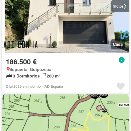
5
fotos
Casa
186.500 €
Sopuerta, Guipúzcoa
3 Dormitorios
280 m²
2 jul 2026 en Indomio - IAD España