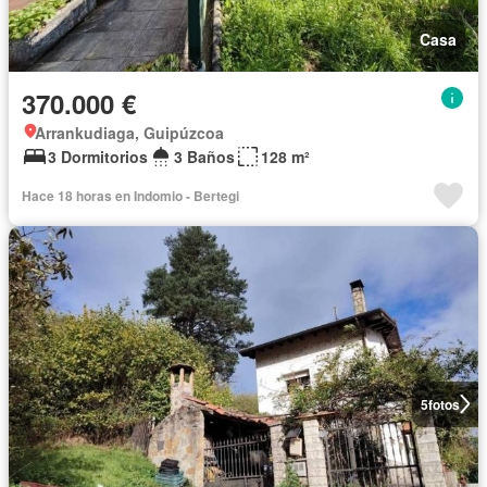
Casa
370.000 €
Arrankudiaga, Guipúzcoa
3 Dormitorios
3 Baños
128 m²
Hace 18 horas en Indomio - Bertegi
5
fotos