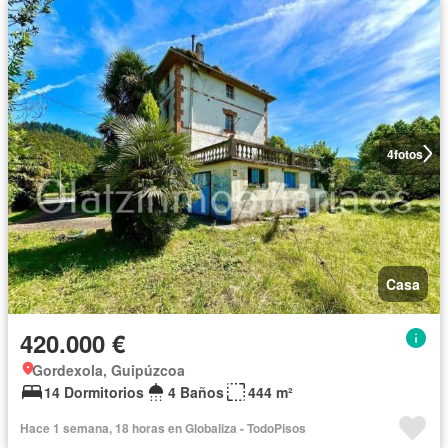
4
fotos
Casa
420.000 €
Gordexola, Guipúzcoa
14 Dormitorios
4 Baños
444 m²
Hace 1 semana, 18 horas en Globaliza - TodoPisos