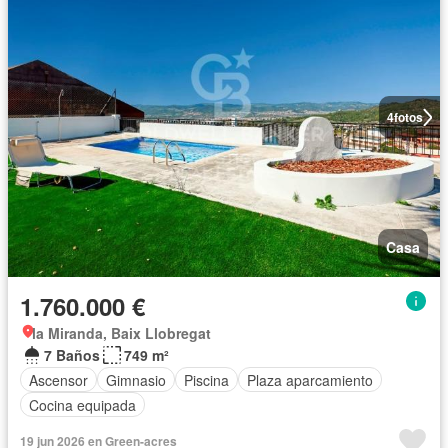
4
fotos
Casa
1.760.000 €
la Miranda, Baix Llobregat
7 Baños
749 m²
Ascensor
Gimnasio
Piscina
Plaza aparcamiento
Cocina equipada
19 jun 2026 en Green-acres