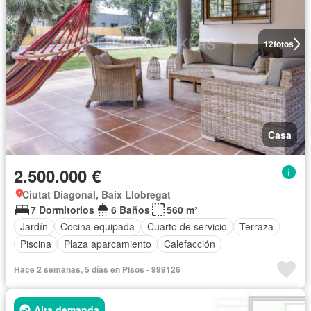
12
fotos
Casa
2.500.000 €
Ciutat Diagonal, Baix Llobregat
7 Dormitorios
6 Baños
560 m²
Jardín
Cocina equipada
Cuarto de servicio
Terraza
Piscina
Plaza aparcamiento
Calefacción
Hace 2 semanas, 5 días en Pisos - 999126
Alta demanda