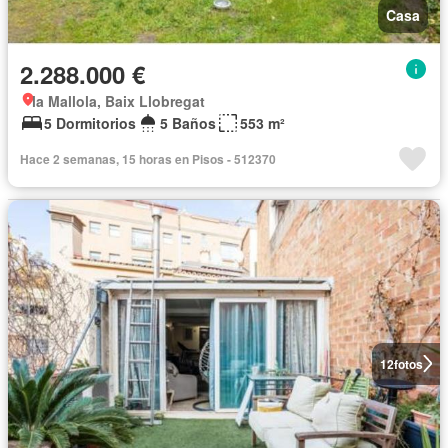
Casa
2.288.000 €
la Mallola, Baix Llobregat
5 Dormitorios
5 Baños
553 m²
Hace 2 semanas, 15 horas en Pisos - 512370
12
fotos