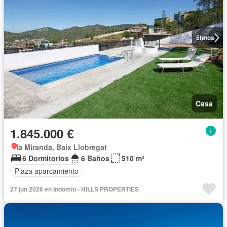
5
fotos
Casa
1.845.000 €
la Miranda, Baix Llobregat
6 Dormitorios
6 Baños
510 m²
Plaza aparcamiento
27 jun 2026 en Indomio - HILLS PROPERTIES