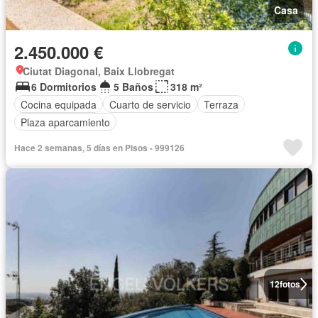
Casa
2.450.000 €
Ciutat Diagonal, Baix Llobregat
6 Dormitorios
5 Baños
318 m²
Cocina equipada
Cuarto de servicio
Terraza
Plaza aparcamiento
Hace 2 semanas, 5 días en Pisos - 999126
12
fotos