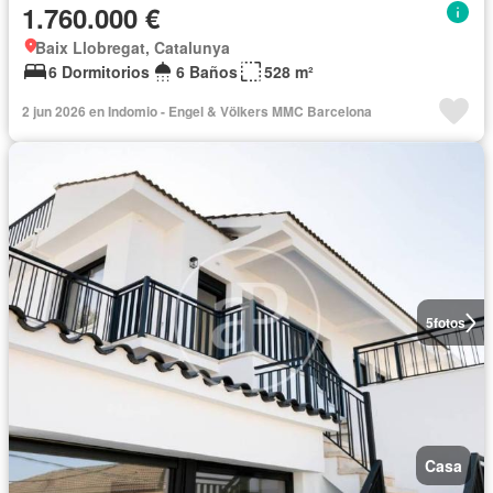
1.760.000 €
Baix Llobregat, Catalunya
6 Dormitorios
6 Baños
528 m²
2 jun 2026 en Indomio - Engel & Völkers MMC Barcelona
5
fotos
Casa