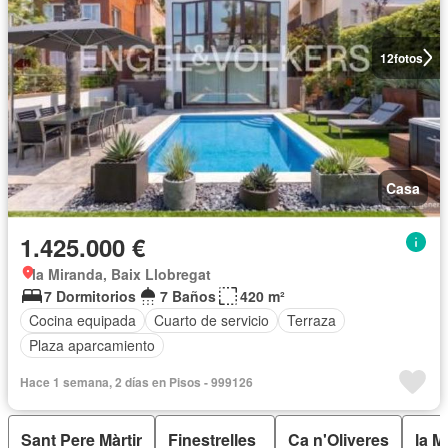
12
fotos
Casa
1.425.000 €
la Miranda, Baix Llobregat
7 Dormitorios
7 Baños
420 m²
Cocina equipada
Cuarto de servicio
Terraza
Plaza aparcamiento
Hace 1 semana, 2 días en Pisos - 999126
Sant Pere Màrtir
Finestrelles
Ca n'Oliveres
la M