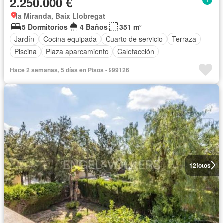
2.250.000 €
la Miranda, Baix Llobregat
5 Dormitorios
4 Baños
351 m²
Jardín
Cocina equipada
Cuarto de servicio
Terraza
Piscina
Plaza aparcamiento
Calefacción
Hace 2 semanas, 5 días en Pisos - 999126
12
fotos