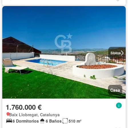
5
fotos
Casa
1.760.000 €
Baix Llobregat, Catalunya
6 Dormitorios
6 Baños
510 m²