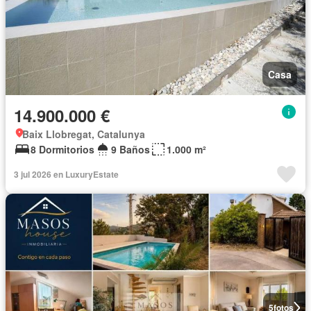
Casa
14.900.000 €
Baix Llobregat, Catalunya
8 Dormitorios
9 Baños
1.000 m²
3 jul 2026 en LuxuryEstate
5
fotos