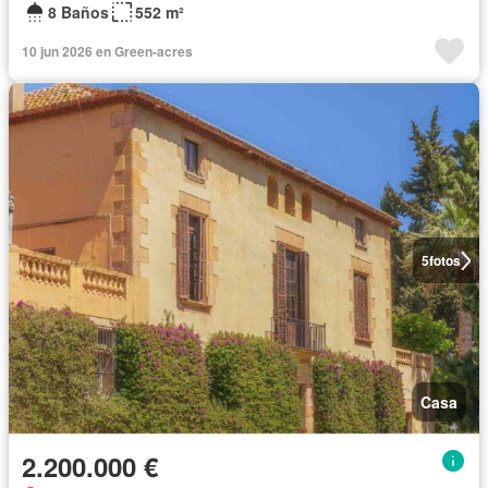
8 Baños
552 m²
10 jun 2026 en Green-acres
5
fotos
Casa
2.200.000 €