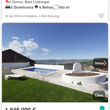
el Centre, Baix Llobregat
5 Dormitorios
6 Baños
643 m²
10 jun 2026 en Indomio - I-VEO Synergy
5
fotos
Casa
1.845.000 €