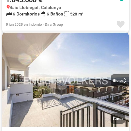
Baix Llobregat, Catalunya
6 Dormitorios
6 Baños
528 m²
6 jun 2026 en Indomio - Díra Group
5
fotos
Casa