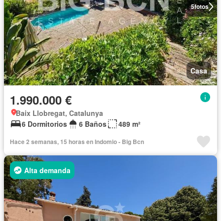
5
fotos
Casa
1.990.000 €
Baix Llobregat, Catalunya
6 Dormitorios
6 Baños
489 m²
Hace 2 semanas, 15 horas en Indomio - Big Bcn
Alta demanda