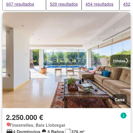
607 resultados
529 resultados
454 resultados
452 
12
fotos
Casa
2.250.000 €
Finestrelles, Baix Llobregat
4 Dormitorios
5 Baños
376 m²