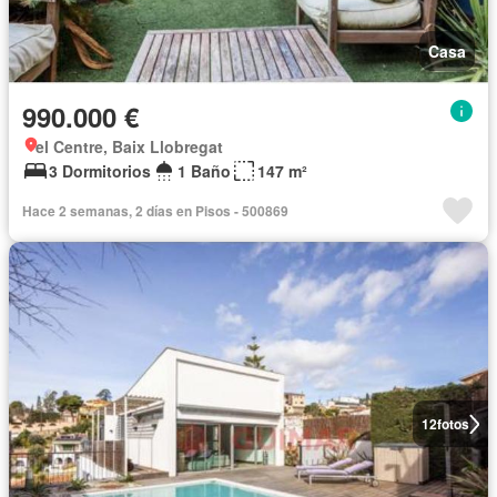
Casa
990.000 €
el Centre, Baix Llobregat
3 Dormitorios
1 Baño
147 m²
Hace 2 semanas, 2 días en Pisos - 500869
12
fotos