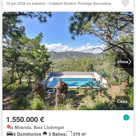
16 jun 2026 en Indomio - Coldwell Banker Prestige Barcelona
5
fotos
Casa
1.550.000 €
la Miranda, Baix Llobregat
6 Dormitorios
3 Baños
379 m²