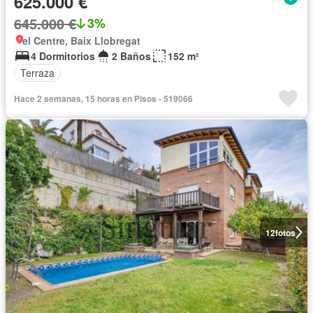
625.000 €
645.000 €
3%
el Centre, Baix Llobregat
4 Dormitorios
2 Baños
152 m²
Terraza
Hace 2 semanas, 15 horas en Pisos - 519066
12
fotos