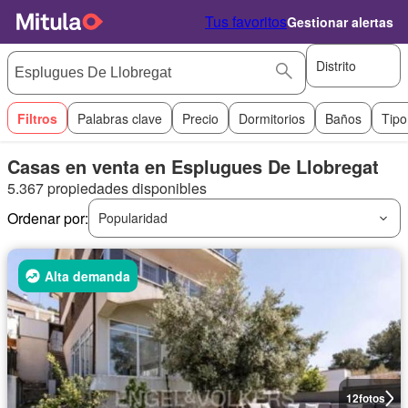
Tus favoritos
Gestionar alertas
Distrito
Filtros
Palabras clave
Precio
Dormitorios
Baños
Tipo
Casas en venta en Esplugues De Llobregat
5.367 propiedades disponibles
Ordenar por:
Popularidad
Alta demanda
12
fotos