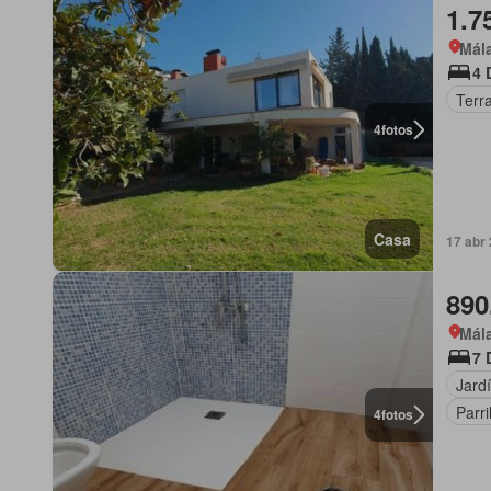
1.7
Mála
4 
Terr
4
fotos
Casa
17 abr
890
Mála
7 
Jard
Parri
4
fotos