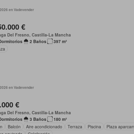
 2026 en Vadevender
50.000 €
aga Del Fresno, Castilla-La Mancha
Dormitorios
2 Baños
397 m²
aza
 2026 en Vadevender
.000 €
ga Del Fresno, Castilla-La Mancha
Dormitorios
3 Baños
180 m²
ín
Balcón
Aire acondicionado
Terraza
Piscina
Plaza aparcam
na equipada
Calefacción