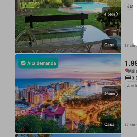
Jard
4
fotos
Casa
17 abr
1.9
Alta demanda
Mála
3 
Jard
4
fotos
Casa
17 abr