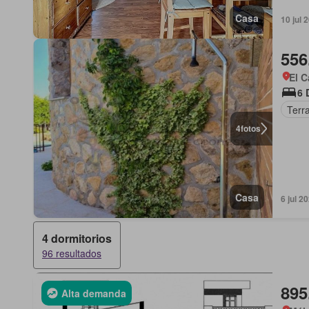
Casa
10 jul 
556
El C
6 
Terr
4
fotos
Casa
6 jul 
4 dormitorios
96 resultados
895
Alta demanda