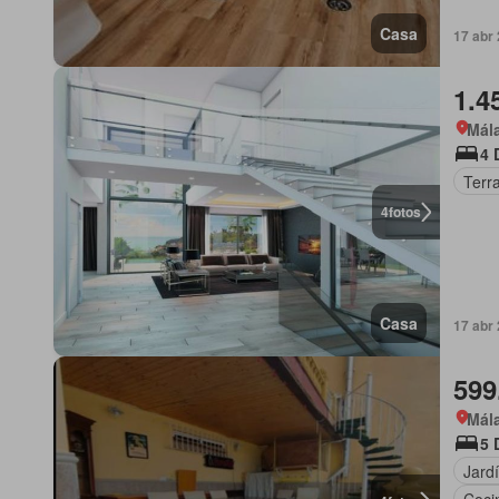
Casa
17 abr
1.4
Mál
4 
Terr
4
fotos
Casa
17 abr
599
Mála
5 
Jard
Coci