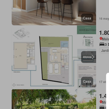
Casa
16 may
1.8
Mála
3 
Jard
4
fotos
Casa
17 abr
1.4
Mála
4 