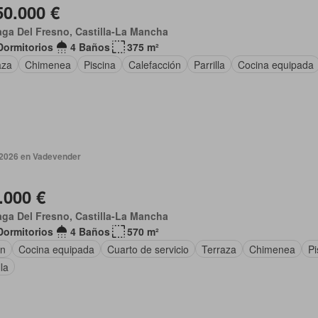
50.000 €
ga Del Fresno, Castilla-La Mancha
Dormitorios
4 Baños
375 m²
aza
Chimenea
Piscina
Calefacción
Parrilla
Cocina equipada
 2026 en Vadevender
.000 €
ga Del Fresno, Castilla-La Mancha
Dormitorios
4 Baños
570 m²
ín
Cocina equipada
Cuarto de servicio
Terraza
Chimenea
Pi
lla