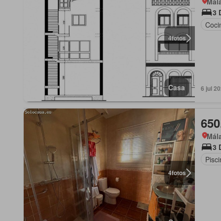
Mála
3 
Coci
4
fotos
Casa
6 jul 
650
Mála
3 
Pisci
4
fotos