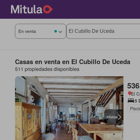
Casas en venta en El Cubillo De Uceda
511 propiedades disponibles
536
El C
5 
Pisci
4
fotos