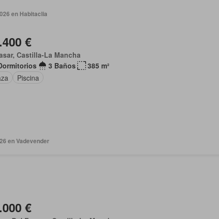
2026 en Habitaclia
.400 €
asar, Castilla-La Mancha
Dormitorios
3 Baños
385 m²
aza
Piscina
2026 en Vadevender
.000 €