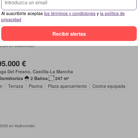
ín
Piscina
Plaza aparcamiento
Cocina equipada
Calefacción
Al suscribirte aceptas
los términos y condiciones
y
la política de
privacidad
Recibir alertas
 2026 en Vadevender
95.000 €
ga Del Fresno, Castilla-La Mancha
Dormitorios
2 Baños
247 m²
ín
Terraza
Piscina
Plaza aparcamiento
Cocina equipada
 2026 en Vadevender