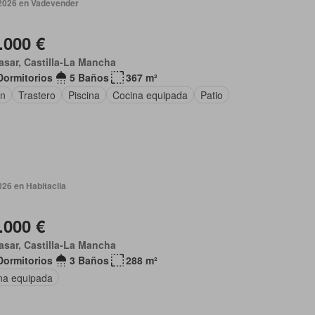
 2026 en Vadevender
.000 €
asar, Castilla-La Mancha
Dormitorios
5 Baños
367 m²
ín
Trastero
Piscina
Cocina equipada
Patio
026 en Habitaclia
.000 €
asar, Castilla-La Mancha
Dormitorios
3 Baños
288 m²
na equipada