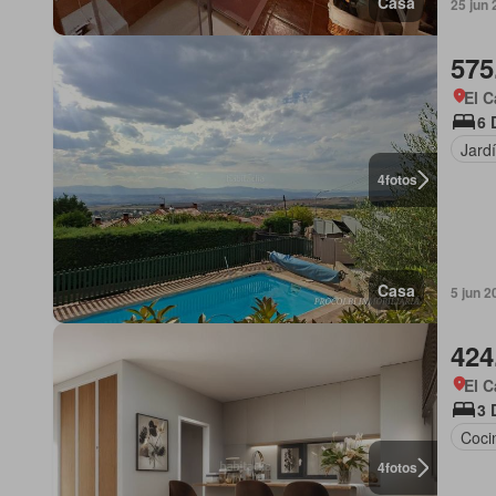
Casa
25 jun
575
El C
6 
Jard
4
fotos
Casa
5 jun 2
424
El C
3 
Coci
4
fotos