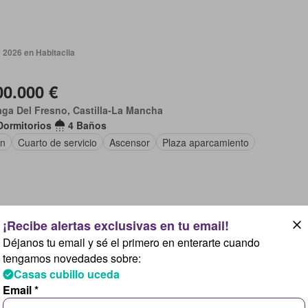
 2026 en Habitaclia
00.000 €
ga Del Fresno, Castilla-La Mancha
Dormitorios
4 Baños
ín
Cuarto de servicio
Ascensor
Plaza aparcamiento
 2026 en Vadevender
Déjanos tu email y sé el primero en enterarte cuando
tengamos novedades sobre:
75.000 €
Casas cubillo uceda
ga Del Fresno, Castilla-La Mancha
Email *
Dormitorios
4 Baños
779 m²