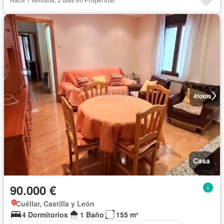
Hace 1 semana, 2 días en Properstar
4
fotos
Casa
90.000 €
Cuéllar, Castilla y León
4 Dormitorios
1 Baño
155 m²