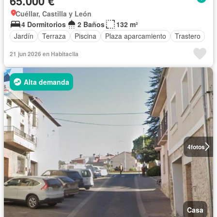
65.000 €
Cuéllar, Castilla y León
4 Dormitorios
2 Baños
132 m²
Jardín
Terraza
Piscina
Plaza aparcamiento
Trastero
21 jun 2026 en Habitaclia
Alta demanda
4
fotos
Casa