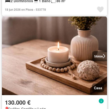
2 Dormitorios
1 Baño
86 m²
18 jun 2026 en Pisos - 533778
5
fotos
Casa
130.000 €
Cuéllar, Castilla y León