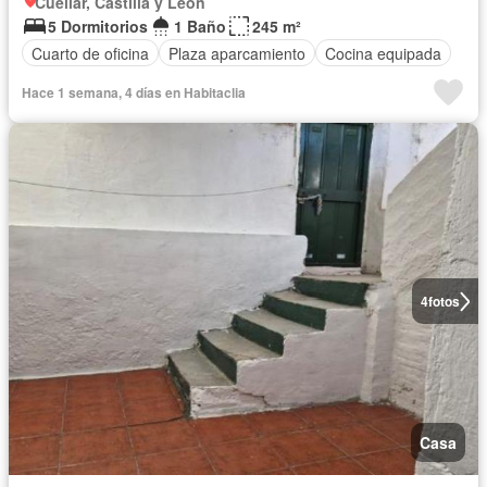
Cuéllar, Castilla y León
5 Dormitorios
1 Baño
245 m²
Cuarto de oficina
Plaza aparcamiento
Cocina equipada
Hace 1 semana, 4 días en Habitaclia
4
fotos
Casa