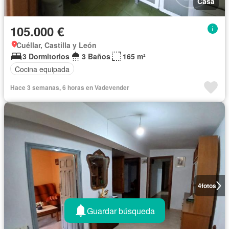
Casa
105.000 €
Cuéllar, Castilla y León
3 Dormitorios
3 Baños
165 m²
Cocina equipada
Hace 3 semanas, 6 horas en Vadevender
4
fotos
Guardar búsqueda