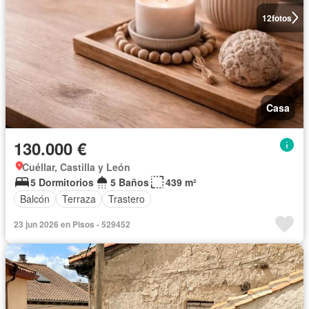
12
fotos
Casa
130.000 €
Cuéllar, Castilla y León
5 Dormitorios
5 Baños
439 m²
Balcón
Terraza
Trastero
23 jun 2026 en Pisos - 529452