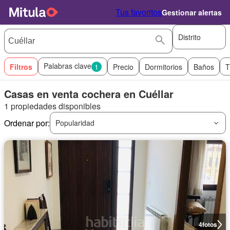
Tus favoritos
Gestionar alertas
Distrito
Palabras clave
Filtros
1
Precio
Dormitorios
Baños
T
Casas en venta cochera en Cuéllar
1 propiedades disponibles
Ordenar por:
Popularidad
4
fotos