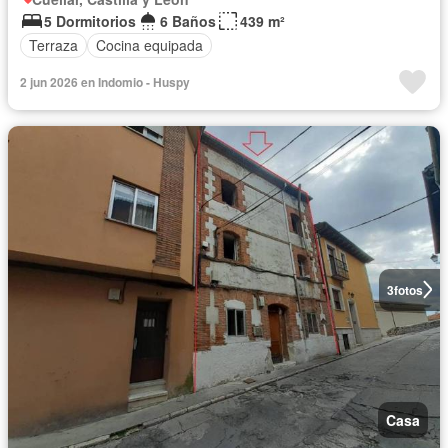
5 Dormitorios
6 Baños
439 m²
Terraza
Cocina equipada
2 jun 2026 en Indomio - Huspy
3
fotos
Casa