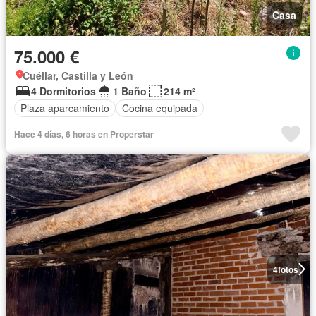
Casa
75.000 €
Cuéllar, Castilla y León
4 Dormitorios
1 Baño
214 m²
Plaza aparcamiento
Cocina equipada
Hace 4 días, 6 horas en Properstar
4
fotos