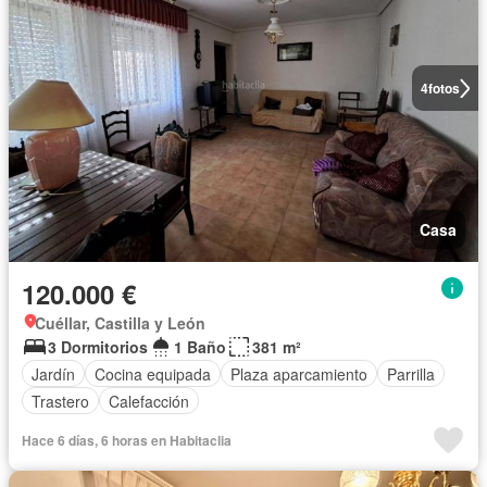
4
fotos
Casa
120.000 €
Cuéllar, Castilla y León
3 Dormitorios
1 Baño
381 m²
Jardín
Cocina equipada
Plaza aparcamiento
Parrilla
Trastero
Calefacción
Hace 6 días, 6 horas en Habitaclia