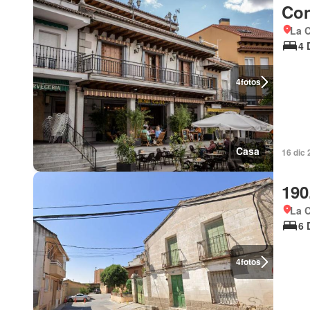
Con
La C
4 
4
fotos
Casa
16 dic 
190
La C
6 
4
fotos