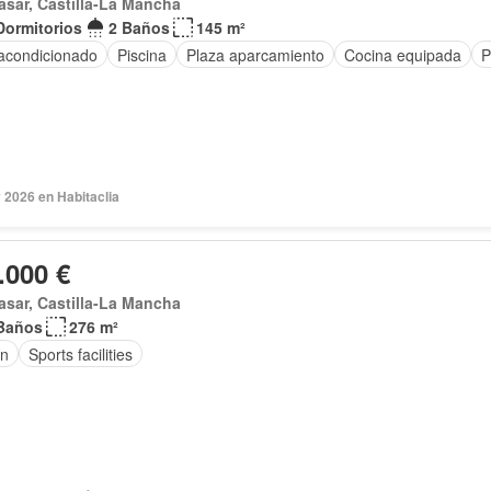
asar, Castilla-La Mancha
Dormitorios
2 Baños
145 m²
 acondicionado
Piscina
Plaza aparcamiento
Cocina equipada
P
 2026 en Habitaclia
.000 €
asar, Castilla-La Mancha
Baños
276 m²
ín
Sports facilities