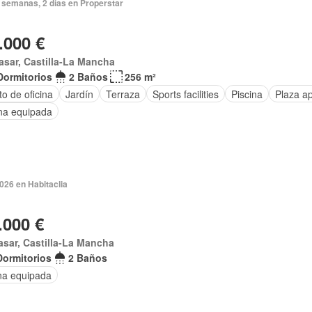
 semanas, 2 días en Properstar
.000 €
asar, Castilla-La Mancha
Dormitorios
2 Baños
256 m²
o de oficina
Jardín
Terraza
Sports facilities
Piscina
Plaza a
na equipada
2026 en Habitaclia
.000 €
asar, Castilla-La Mancha
Dormitorios
2 Baños
na equipada