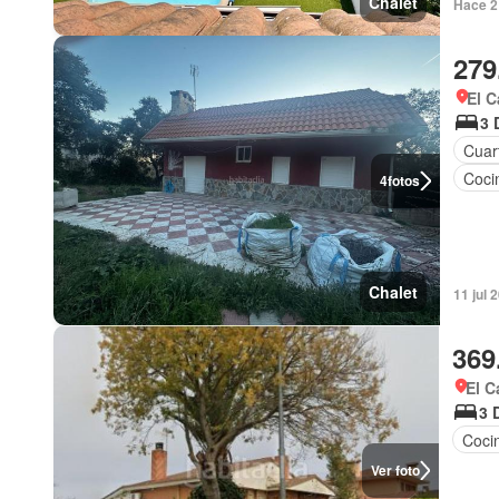
Chalet
Hace 2
279
El C
3 
Cuart
Coci
4
fotos
Chalet
11 jul 
369
El C
3 
Coci
Ver foto