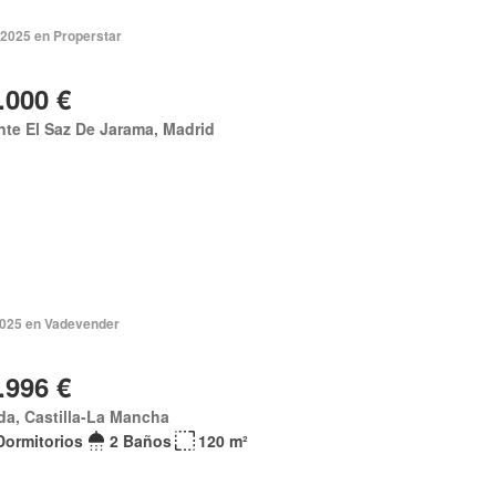
 2025 en Properstar
.000 €
te El Saz De Jarama, Madrid
 2025 en Vadevender
.996 €
a, Castilla-La Mancha
Dormitorios
2 Baños
120 m²