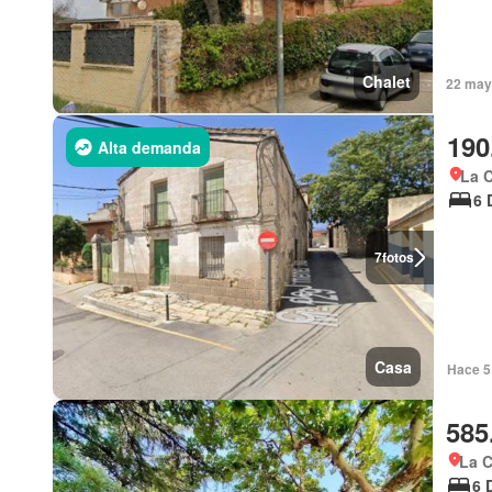
Chalet
22 may
190
Alta demanda
La C
6 
7
fotos
Casa
Hace 5 
585
La C
6 