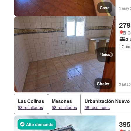
Casa
1 may 
279
El C
3 
Cuart
4
fotos
Chalet
3 jul 2
Las Colinas
Mesones
Urbanización Nuevo
58 resultados
58 resultados
58 resultados
395
Alta demanda