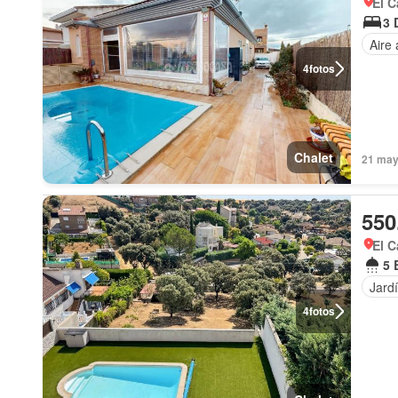
El C
3 
Aire
4
fotos
Chalet
21 may
550
El C
5 
Jard
4
fotos