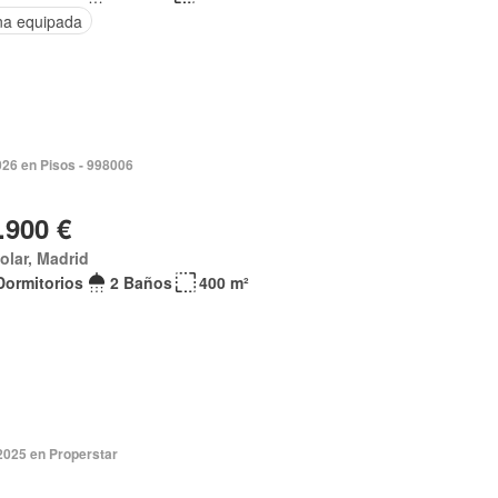
na equipada
026 en Pisos - 998006
.900 €
olar, Madrid
Dormitorios
2 Baños
400 m²
2025 en Properstar