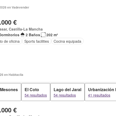
2026 en Vadevender
.000 €
asar, Castilla-La Mancha
Dormitorios
2 Baños
202 m²
o de oficina
Sports facilities
Cocina equipada
026 en Habitaclia
 Mesones
El Coto
Lago del Jaral
Urbanización 
54 resultados
54 resultados
41 resultados
.000 €