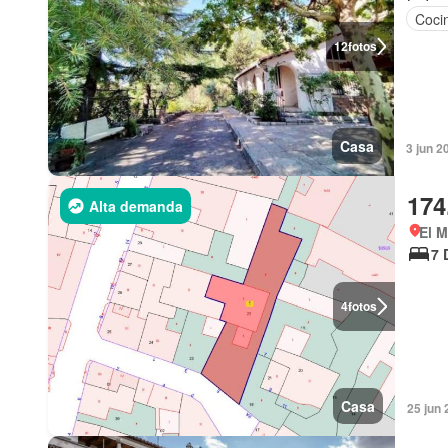
Coci
12
fotos
Casa
3 jun 2
174
Alta demanda
El M
7 
4
fotos
Casa
25 jun 