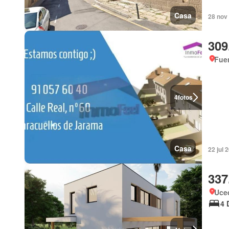
Casa
28 nov
309
Fuen
4
fotos
Casa
22 jul
337
Uced
4 