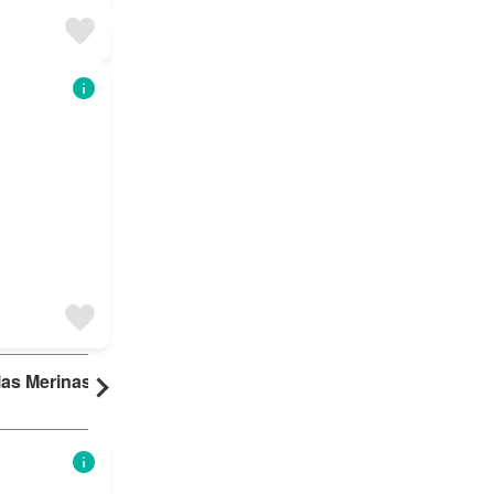
las Merinas
Montecalderón
Valdelosllanos
40 resultados
35 resultados