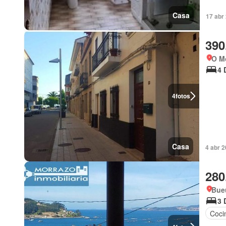
Casa
17 abr
390
O Mo
4 
4
fotos
Casa
4 abr 
280
Bueu
3 
Coci