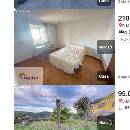
Casa
2 abr 2
210
O Mo
3 
Plaz
4
fotos
Casa
6 ago 
95.
O Mo
96
4
fotos