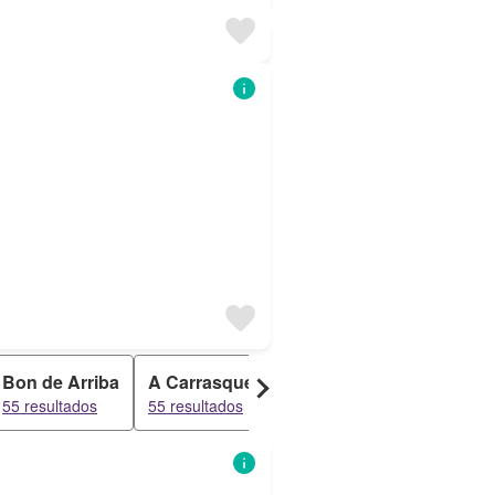
Bon de Arriba
A Carrasqueira
A Torre
Beluso
55 resultados
55 resultados
52 resultados
50 result