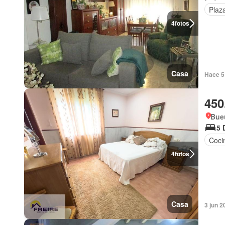
Plaz
4
fotos
Casa
Hace 5 
450
Bueu
5 
Coci
4
fotos
Casa
3 jun 2