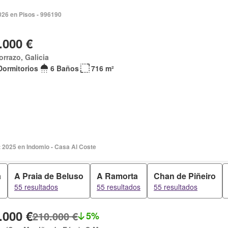
026 en Pisos - 996190
.000 €
rrazo, Galicia
Dormitorios
6 Baños
716 m²
 2025 en Indomio - Casa Al Coste
a
A Praia de Beluso
A Ramorta
Chan de Piñeiro
55 resultados
55 resultados
55 resultados
.000 €
210.000 €
5%