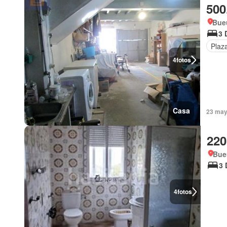
500
Bueu
3 
Plaz
4
fotos
Casa
23 may
220
Bue
3 
4
fotos