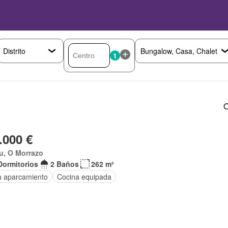
1
O
.000 €
u, O Morrazo
Dormitorios
2 Baños
262 m²
a aparcamiento
Cocina equipada