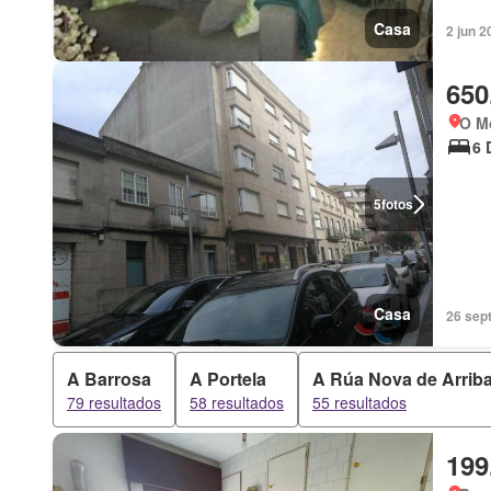
Casa
2 jun 2
650
O Mo
6 
5
fotos
Casa
26 sept
A Barrosa
A Portela
A Rúa Nova de Arrib
79 resultados
58 resultados
55 resultados
199