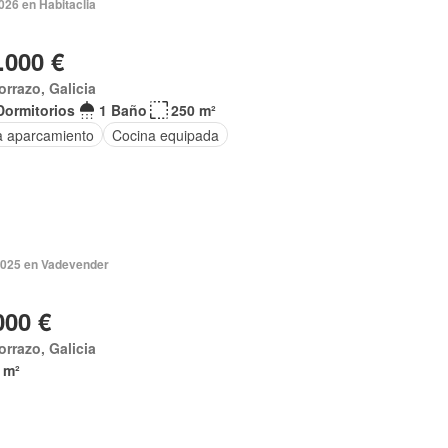
026 en Habitaclia
.000 €
rrazo, Galicia
Dormitorios
1 Baño
250 m²
a aparcamiento
Cocina equipada
2025 en Vadevender
000 €
rrazo, Galicia
 m²