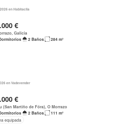
 2026 en Habitaclia
.000 €
rrazo, Galicia
Dormitorios
2 Baños
284 m²
2026 en Vadevender
.000 €
 (San Martiño de Fóra), O Morrazo
Dormitorios
2 Baños
111 m²
na equipada