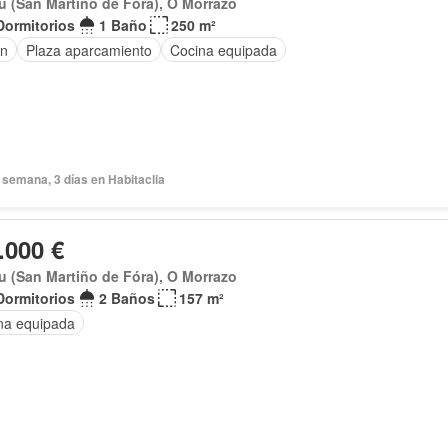
 (San Martiño de Fóra), O Morrazo
Dormitorios
1 Baño
250 m²
ín
Plaza aparcamiento
Cocina equipada
semana, 3 días en Habitaclia
.000 €
 (San Martiño de Fóra), O Morrazo
Dormitorios
2 Baños
157 m²
na equipada