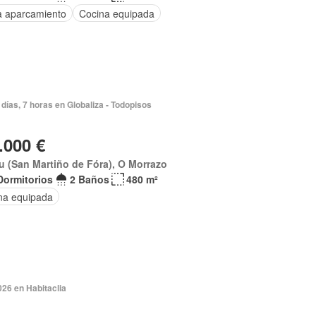
a aparcamiento
Cocina equipada
días, 7 horas en Globaliza - Todopisos
.000 €
 (San Martiño de Fóra), O Morrazo
Dormitorios
2 Baños
480 m²
na equipada
026 en Habitaclia