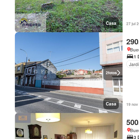
Casa
27 jul
290
Bueu
1 
Jard
2
fotos
Casa
19 nov 
500
Bue
3 