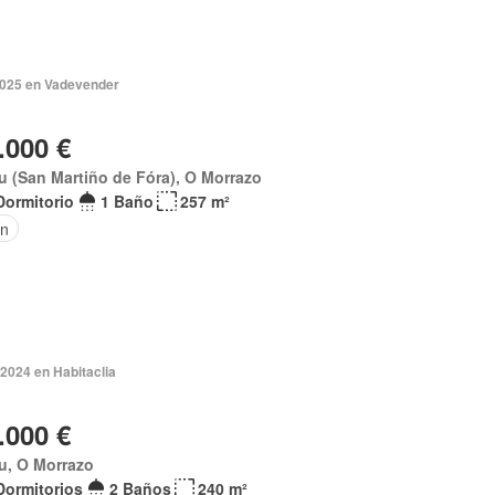
 2025 en Vadevender
.000 €
 (San Martiño de Fóra), O Morrazo
Dormitorio
1 Baño
257 m²
ín
2024 en Habitaclia
.000 €
u, O Morrazo
Dormitorios
2 Baños
240 m²