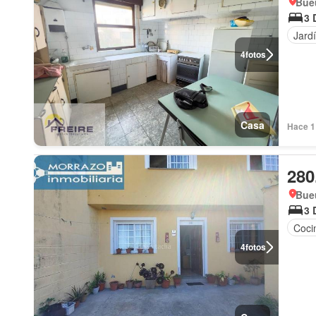
Bueu
3 
Jard
4
fotos
Casa
Hace 1 
280
Bueu
3 
Coci
4
fotos