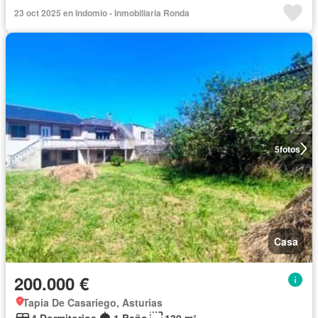
23 oct 2025 en Indomio - Inmobiliaria Ronda
5
fotos
Casa
200.000 €
Tapia De Casariego, Asturias
4 Dormitorios
1 Baño
139 m²