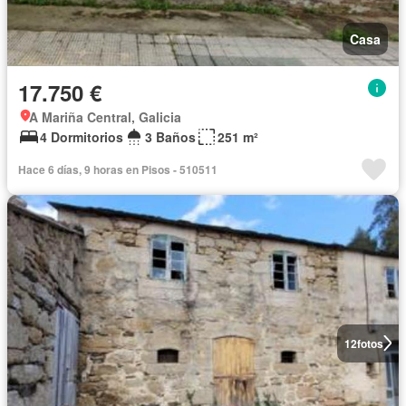
Casa
17.750 €
A Mariña Central, Galicia
4 Dormitorios
3 Baños
251 m²
Hace 6 días, 9 horas en Pisos - 510511
12
fotos