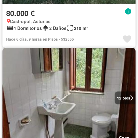
80.000 €
Castropol, Asturias
4 Dormitorios
2 Baños
210 m²
Hace 6 días, 9 horas en Pisos - 532555
12
fotos
Casa