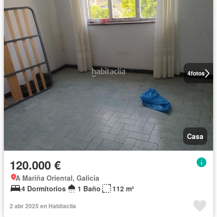
4
fotos
Casa
120.000 €
A Mariña Oriental, Galicia
4 Dormitorios
1 Baño
112 m²
2 abr 2025 en Habitaclia