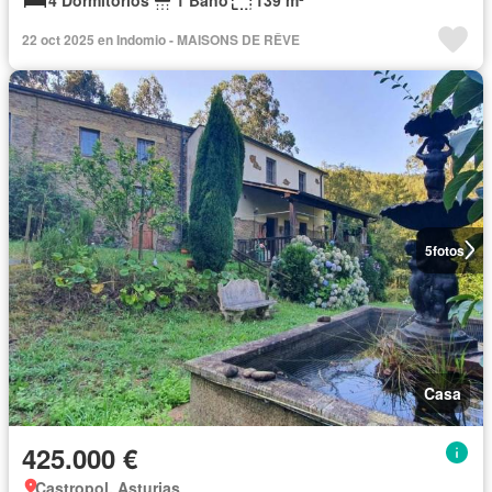
22 oct 2025 en Indomio - MAISONS DE RÊVE
5
fotos
Casa
425.000 €
Castropol, Asturias