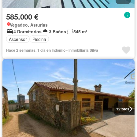
585.000 €
Vegadeo, Asturias
4 Dormitorios
3 Baños
545 m²
Ascensor
Piscina
Hace 2 semanas, 1 día en Indomio - Inmobiliaria Silva
12
fotos