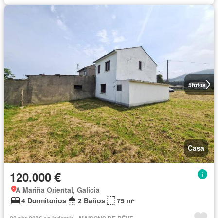
5
fotos
Casa
120.000 €
A Mariña Oriental, Galicia
4 Dormitorios
2 Baños
75 m²
28 abr 2026 en Indomio - MAISONS DE RÊVE