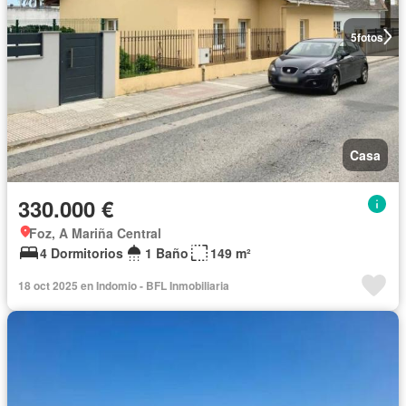
5
fotos
Casa
330.000 €
Foz, A Mariña Central
4 Dormitorios
1 Baño
149 m²
18 oct 2025 en Indomio - BFL Inmobiliaria