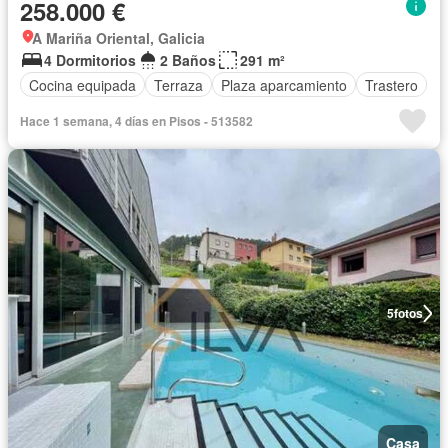
258.000 €
A Mariña Oriental, Galicia
4 Dormitorios
2 Baños
291 m²
Cocina equipada
Terraza
Plaza aparcamiento
Trastero
Hace 1 semana, 4 días en Pisos - 513582
5
fotos
Casa