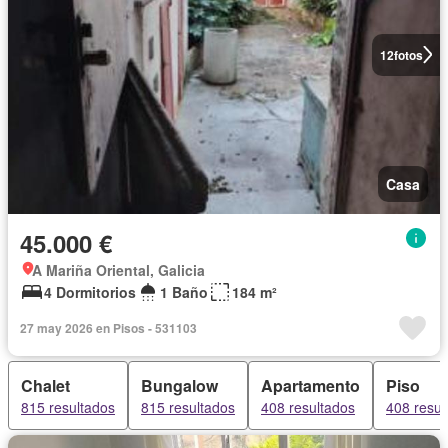
12
fotos
Casa
45.000 €
A Mariña Oriental, Galicia
4 Dormitorios
1 Baño
184 m²
27 may 2026 en Pisos - 531103
Chalet
Bungalow
Apartamento
Piso
815 resultados
815 resultados
408 resultados
408 resul