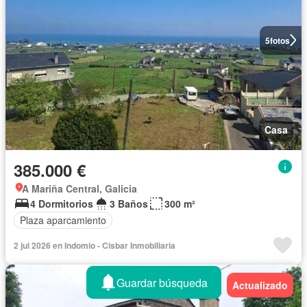
5
fotos
Casa
385.000 €
A Mariña Central, Galicia
4 Dormitorios
3 Baños
300 m²
Plaza aparcamiento
2 jul 2026 en Indomio - Cisbar Inmobiliaria
Guardar búsqueda
Actualizado