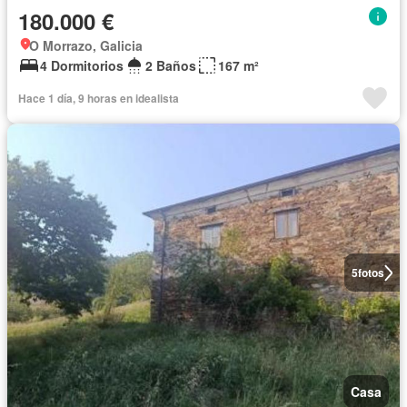
180.000 €
O Morrazo, Galicia
4 Dormitorios
2 Baños
167 m²
Hace 1 día, 9 horas en idealista
5
fotos
Casa