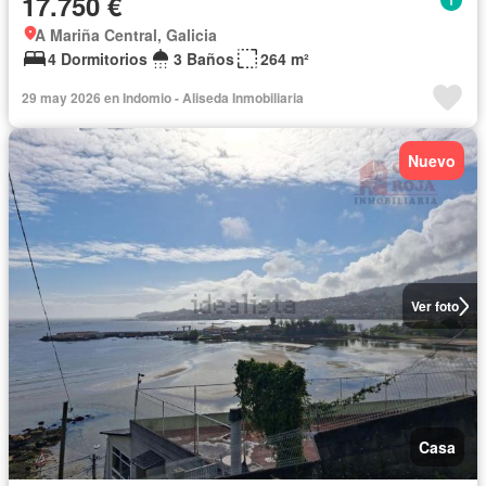
17.750 €
A Mariña Central, Galicia
4 Dormitorios
3 Baños
264 m²
29 may 2026 en Indomio - Aliseda Inmobiliaria
Nuevo
Ver foto
Casa