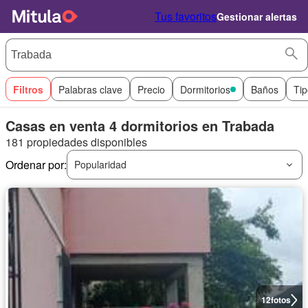
Tus favoritos
Gestionar alertas
Filtros
Palabras clave
Precio
Dormitorios
Baños
Tip
Casas en venta 4 dormitorios en Trabada
181 propiedades disponibles
Ordenar por:
Popularidad
12
fotos