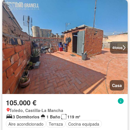
4
fotos
Casa
105.000 €
Toledo, Castilla-La Mancha
3 Dormitorios
1 Baño
119 m²
Aire acondicionado
Terraza
Cocina equipada