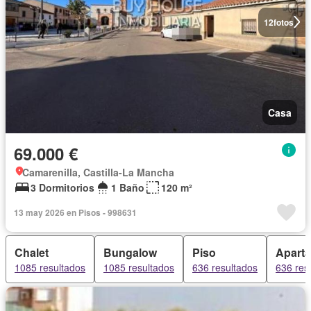
12
fotos
Casa
69.000 €
Camarenilla, Castilla-La Mancha
3 Dormitorios
1 Baño
120 m²
13 may 2026 en Pisos - 998631
Chalet
Bungalow
Piso
Apart
1085 resultados
1085 resultados
636 resultados
636 res