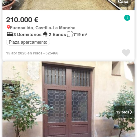
Casa
210.000 €
Fuensalida, Castilla-La Mancha
3 Dormitorios
2 Baños
719 m²
Plaza aparcamiento
15 abr 2026 en Pisos - 525466
12
fotos