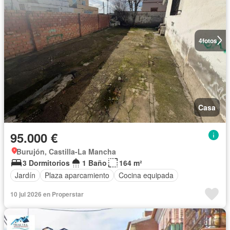
4
fotos
Casa
95.000 €
Burujón, Castilla-La Mancha
3 Dormitorios
1 Baño
164 m²
Jardín
Plaza aparcamiento
Cocina equipada
10 jul 2026 en Properstar