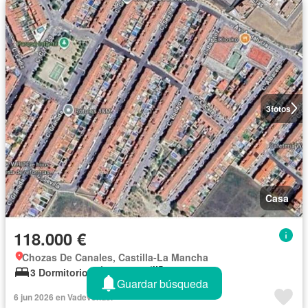
3
fotos
Casa
118.000 €
Chozas De Canales, Castilla-La Mancha
3 Dormitorios
2 Baños
145 m²
Guardar búsqueda
6 jun 2026 en Vadevender