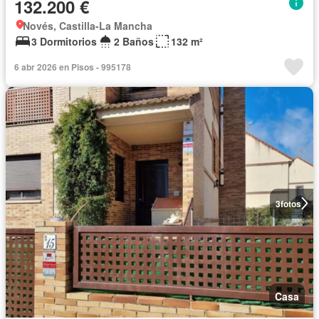
132.200 €
Novés, Castilla-La Mancha
3 Dormitorios
2 Baños
132 m²
6 abr 2026 en Pisos - 995178
3
fotos
Casa