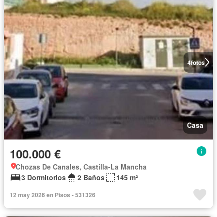
4
fotos
Casa
100.000 €
Chozas De Canales, Castilla-La Mancha
3 Dormitorios
2 Baños
145 m²
12 may 2026 en Pisos - 531326