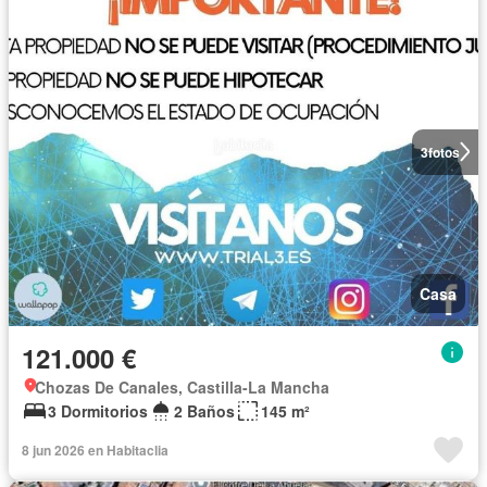
3
fotos
Casa
121.000 €
Chozas De Canales, Castilla-La Mancha
3 Dormitorios
2 Baños
145 m²
8 jun 2026 en Habitaclia