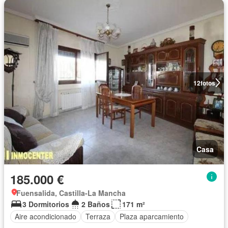
12
fotos
Casa
185.000 €
Fuensalida, Castilla-La Mancha
3 Dormitorios
2 Baños
171 m²
Aire acondicionado
Terraza
Plaza aparcamiento