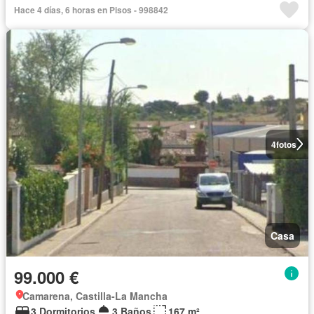
Hace 4 días, 6 horas en Pisos - 998842
4
fotos
Casa
99.000 €
Camarena, Castilla-La Mancha
3 Dormitorios
3 Baños
167 m²