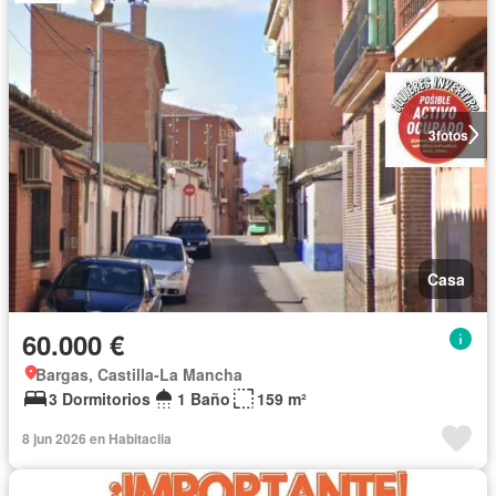
3
fotos
Casa
60.000 €
Bargas, Castilla-La Mancha
3 Dormitorios
1 Baño
159 m²
8 jun 2026 en Habitaclia