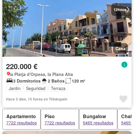
12
fotos
Casa
220.000 €
la Platja d'Orpesa, la Plana Alta
3 Dormitorios
2 Baños
120 m²
Jardín
Seguridad
Terraza
Hace 2 días, 15 horas en Thinkspain
Apartamento
Piso
Bungalow
Chale
7722 resultados
7722 resultados
5465 resultados
5465 r