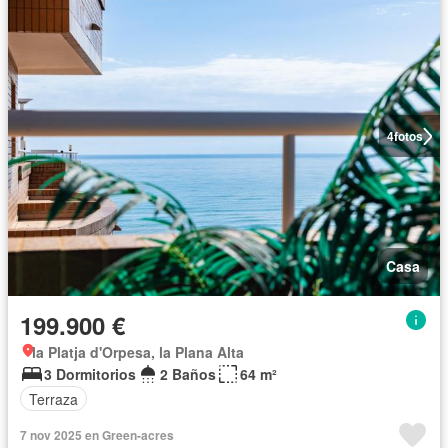
4
fotos
Casa
199.900 €
la Platja d'Orpesa, la Plana Alta
3 Dormitorios
2 Baños
64 m²
Terraza
7 nov 2025 en Green-acres