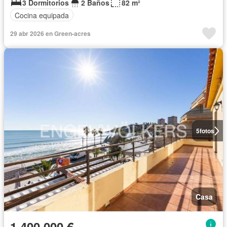
3 Dormitorios
2 Baños
82 m²
Cocina equipada
29 abr 2026 en Green-acres
5
fotos
Casa
1.400.000 €