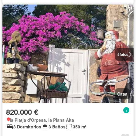
5
fotos
Casa
820.000 €
la Platja d'Orpesa, la Plana Alta
3 Dormitorios
3 Baños
350 m²