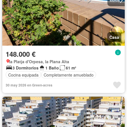
4
fotos
Casa
148.000 €
la Platja d'Orpesa, la Plana Alta
3 Dormitorios
1 Baño
61 m²
Cocina equipada
Completamente amueblado
30 may 2026 en Green-acres