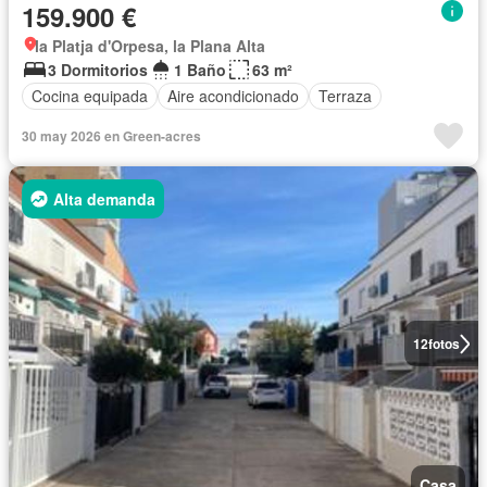
159.900 €
la Platja d'Orpesa, la Plana Alta
3 Dormitorios
1 Baño
63 m²
Cocina equipada
Aire acondicionado
Terraza
30 may 2026 en Green-acres
Alta demanda
12
fotos
Casa