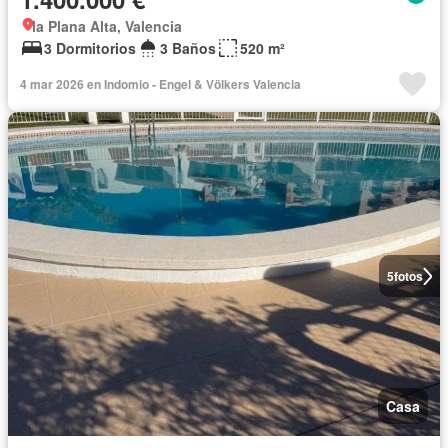
la Plana Alta, Valencia
3 Dormitorios
3 Baños
520 m²
4 mar 2026 en Indomio - Engel & Völkers Valencia
5
fotos
Casa