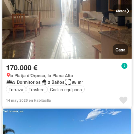
4
fotos
Casa
170.000 €
la Platja d'Orpesa, la Plana Alta
3 Dormitorios
2 Baños
98 m²
Terraza
Trastero
Cocina equipada
14 may 2026 en Habitaclia