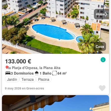
4
fotos
Casa
133.000 €
la Platja d'Orpesa, la Plana Alta
3 Dormitorios
1 Baño
64 m²
Jardín
Terraza
Piscina
9 may 2026 en Green-acres