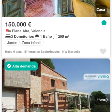
Casa
150.000 €
la Plana Alta, Valencia
3 Dormitorios
1 Baño
205 m²
Jardín
Zona infantil
Hace 6 días, 15 horas en SpainHouses - KW Marbella
Alta demanda
4
fotos