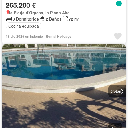
265.200 €
la Platja d'Orpesa, la Plana Alta
3 Dormitorios
2 Baños
72 m²
Cocina equipada
18 dic 2025 en Indomio - Rental Holidays
5
fotos