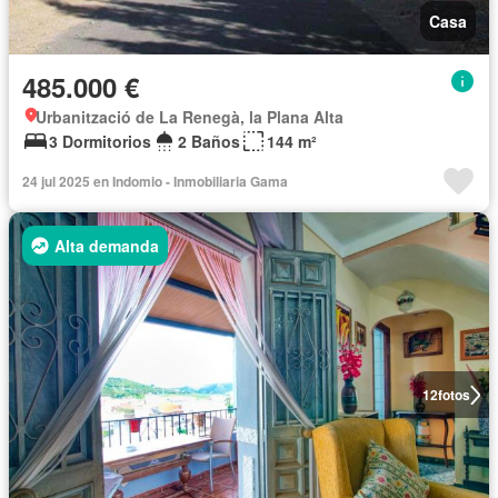
Casa
485.000 €
Urbanització de La Renegà, la Plana Alta
3 Dormitorios
2 Baños
144 m²
24 jul 2025 en Indomio - Inmobiliaria Gama
Alta demanda
12
fotos