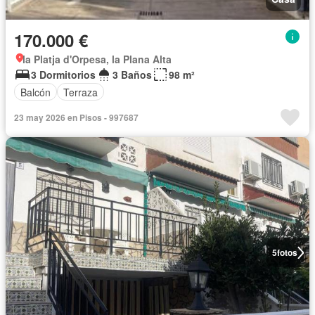
170.000 €
la Platja d'Orpesa, la Plana Alta
3 Dormitorios
3 Baños
98 m²
Balcón
Terraza
23 may 2026 en Pisos - 997687
5
fotos