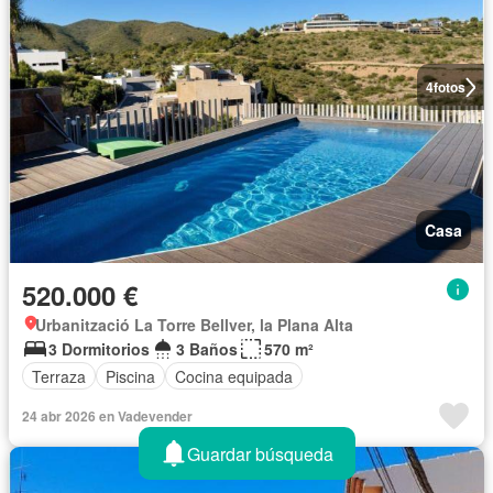
4
fotos
Casa
520.000 €
Urbanització La Torre Bellver, la Plana Alta
3 Dormitorios
3 Baños
570 m²
Terraza
Piscina
Cocina equipada
24 abr 2026 en Vadevender
Guardar búsqueda