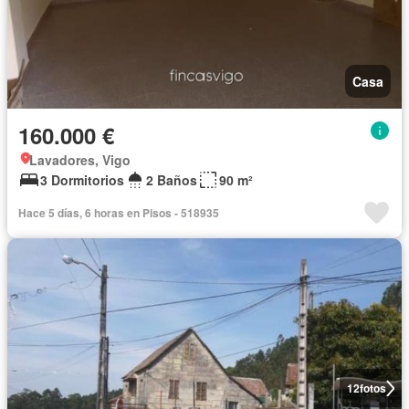
Casa
160.000 €
Lavadores, Vigo
3 Dormitorios
2 Baños
90 m²
Hace 5 días, 6 horas en Pisos - 518935
12
fotos