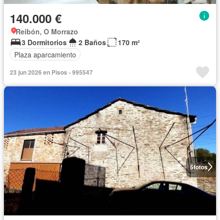
140.000 €
Reibón, O Morrazo
3 Dormitorios
2 Baños
170 m²
Plaza aparcamiento
23 jun 2026 en Pisos - 995547
5
fotos