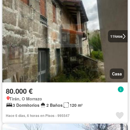
11
fotos
Casa
80.000 €
Tirán, O Morrazo
3 Dormitorios
2 Baños
120 m²
Hace 6 días, 6 horas en Pisos - 995547