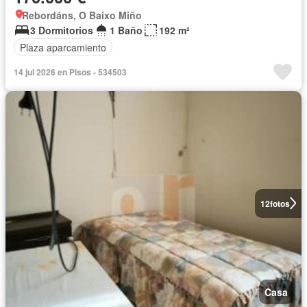
Rebordáns, O Baixo Miño
3 Dormitorios
1 Baño
192 m²
Plaza aparcamiento
14 jul 2026 en Pisos - 534503
12
fotos
Casa