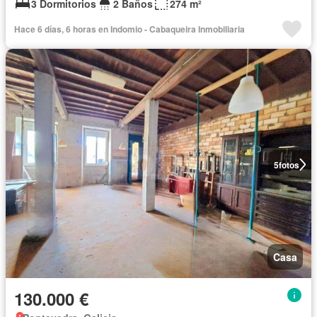
3 Dormitorios
2 Baños
274 m²
Hace 6 días, 6 horas en Indomio - Cabaqueira Inmobiliaria
5
fotos
Casa
130.000 €