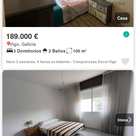
Casa
189.000 €
Vigo, Galicia
3 Dormitorios
2 Baños
100 m²
Hace 2 semanas, 6 horas en Indomio - Comprarcasa Doval Vigo
5
fotos