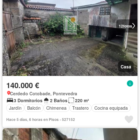
12
fotos
Casa
140.000 €
Cerdedo Cotobade, Pontevedra
3 Dormitorios
2 Baños
220 m²
Jardín
Balcón
Chimenea
Trastero
Cocina equipada
Hace 5 días, 6 horas en Pisos - 527152