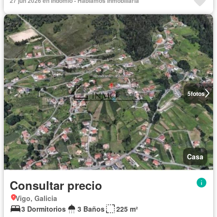
27 jun 2026 en Indomio - Hablamos Inmobiliaria
5
fotos
Casa
Consultar precio
Vigo, Galicia
3 Dormitorios
3 Baños
225 m²