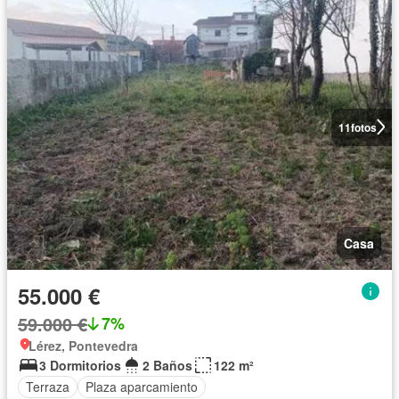
11
fotos
Casa
55.000 €
59.000 €
7%
Lérez, Pontevedra
3 Dormitorios
2 Baños
122 m²
Terraza
Plaza aparcamiento