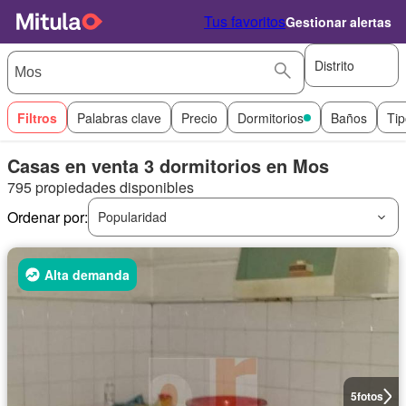
Tus favoritos
Gestionar alertas
Distrito
Filtros
Palabras clave
Precio
Dormitorios
Baños
Tip
Casas en venta 3 dormitorios en Mos
795 propiedades disponibles
Ordenar por:
Popularidad
Alta demanda
5
fotos