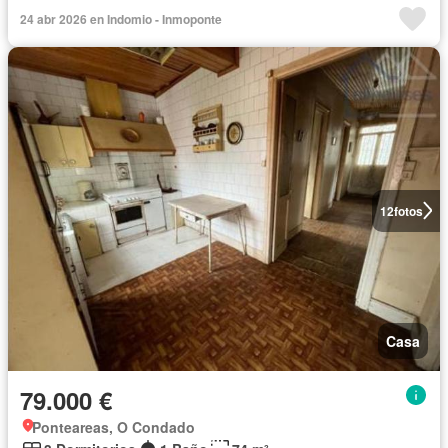
24 abr 2026 en Indomio - Inmoponte
12
fotos
Casa
79.000 €
Ponteareas, O Condado