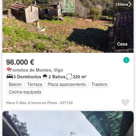
12
fotos
Casa
98.000 €
Fornelos de Montes, Vigo
3 Dormitorios
2 Baños
220 m²
Balcón
Terraza
Plaza aparcamiento
Trastero
Cocina equipada
Hace 5 días, 6 horas en Pisos - 527152