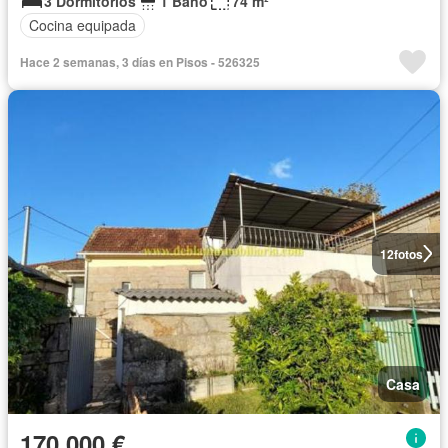
3 Dormitorios
1 Baño
74 m²
Cocina equipada
Hace 2 semanas, 3 días en Pisos - 526325
12
fotos
Casa
170.000 €