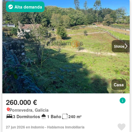
Alta demanda
5
fotos
Casa
260.000 €
Pontevedra, Galicia
3 Dormitorios
1 Baño
240 m²
27 jun 2026 en Indomio - Hablamos Inmobiliaria