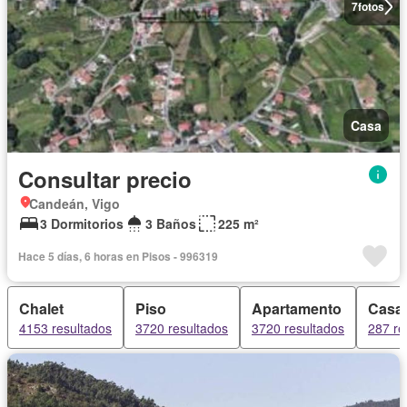
7
fotos
Casa
Consultar precio
Candeán, Vigo
3 Dormitorios
3 Baños
225 m²
Hace 5 días, 6 horas en Pisos - 996319
Chalet
Piso
Apartamento
Casa 
4153 resultados
3720 resultados
3720 resultados
287 re