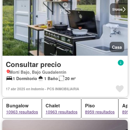
5
fotos
Casa
Consultar precio
Mortí Bajo, Bajo Guadalentín
1 Dormitorio
1 Baño
20 m²
17 abr 2025 en Indomio - PCS INMOBILIARIA
Bungalow
Chalet
Piso
Apa
10963 resultados
10963 resultados
8959 resultados
895