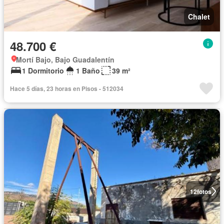
Chalet
48.700 €
Mortí Bajo, Bajo Guadalentín
1 Dormitorio
1 Baño
39 m²
Hace 5 días, 23 horas en Pisos - 512034
12
fotos