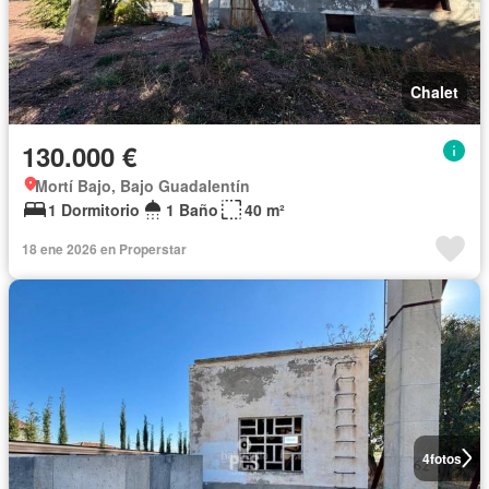
Chalet
130.000 €
Mortí Bajo, Bajo Guadalentín
1 Dormitorio
1 Baño
40 m²
18 ene 2026 en Properstar
4
fotos