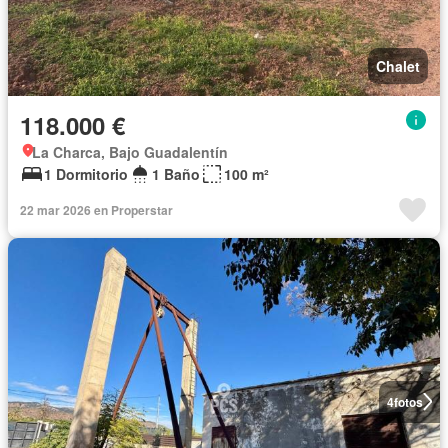
Chalet
118.000 €
La Charca, Bajo Guadalentín
1 Dormitorio
1 Baño
100 m²
22 mar 2026 en Properstar
4
fotos