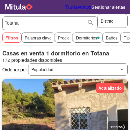
Tus favoritos
Gestionar alertas
Distrito
Filtros
Palabras clave
Precio
Dormitorios
Baños
Tip
Casas en venta 1 dormitorio en Totana
172 propiedades disponibles
Ordenar por:
Popularidad
Actualizado
12
fotos