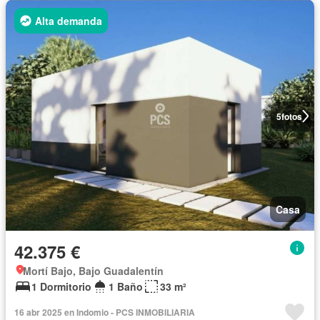
Alta demanda
5
fotos
Casa
42.375 €
Mortí Bajo, Bajo Guadalentín
1 Dormitorio
1 Baño
33 m²
16 abr 2025 en Indomio - PCS INMOBILIARIA