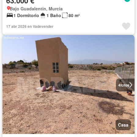
63.000 €
Bajo Guadalentín, Murcia
1 Dormitorio
1 Baño
80 m²
17 abr 2026 en Vadevender
4
fotos
Casa