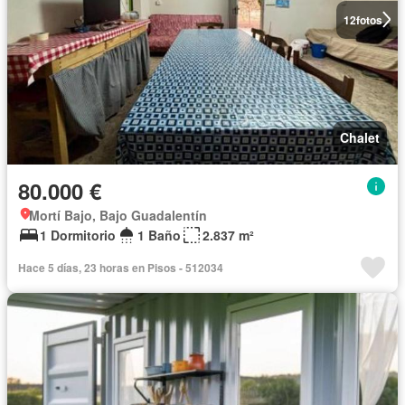
12
fotos
Chalet
80.000 €
Mortí Bajo, Bajo Guadalentín
1 Dormitorio
1 Baño
2.837 m²
Hace 5 días, 23 horas en Pisos - 512034