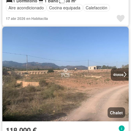
1 Dormitorio
1 Baño
38 m²
Aire acondicionado
Cocina equipada
Calefacción
17 abr 2026 en Habitaclia
4
fotos
Chalet
118.000 €