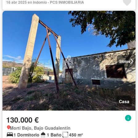
16 abr 2025 en Indomio - PCS INMOBILIARIA
5
fotos
Casa
130.000 €
Mortí Bajo, Bajo Guadalentín
1 Dormitorio
1 Baño
450 m²