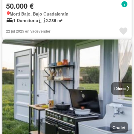
50.000 €
Mortí Bajo, Bajo Guadalentín
1 Dormitorio
2.236 m²
22 jul 2025 en Vadevender
10
fotos
Chalet