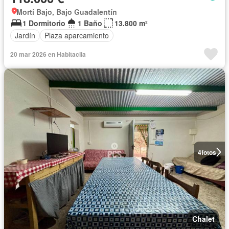
Mortí Bajo, Bajo Guadalentín
1 Dormitorio
1 Baño
13.800 m²
Jardín
Plaza aparcamiento
20 mar 2026 en Habitaclia
4
fotos
Chalet