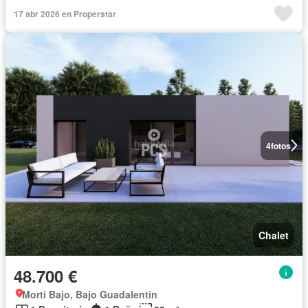
17 abr 2026 en Properstar
4
fotos
Chalet
48.700 €
Mortí Bajo, Bajo Guadalentín