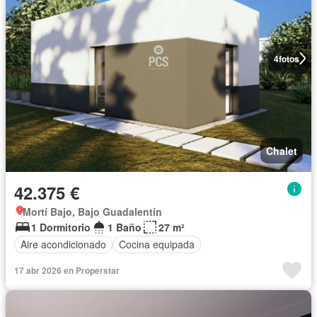
4
fotos
Chalet
42.375 €
Mortí Bajo, Bajo Guadalentín
1 Dormitorio
1 Baño
27 m²
Aire acondicionado
Cocina equipada
17 abr 2026 en Properstar