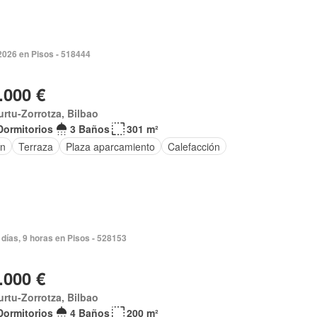
2026 en Pisos - 518444
.000 €
rtu-Zorrotza, Bilbao
Dormitorios
3 Baños
301 m²
ín
Terraza
Plaza aparcamiento
Calefacción
días, 9 horas en Pisos - 528153
.000 €
rtu-Zorrotza, Bilbao
Dormitorios
4 Baños
200 m²