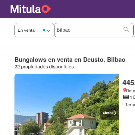
Bungalows en venta en Deusto, Bilbao
22 propiedades disponibles
445
Deus
4 
Terr
4
fotos