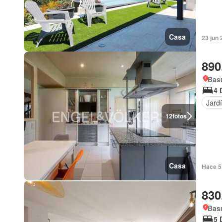
Casa
23 jun 
890
Basu
4 
Jard
12
fotos
Casa
Hace 5 
830
Basu
5 