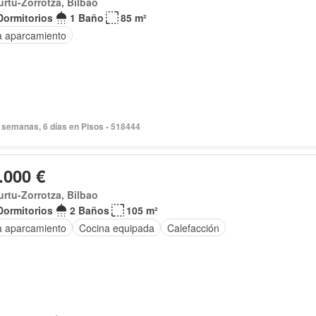
rtu-Zorrotza, Bilbao
Dormitorios
1 Baño
85 m²
a aparcamiento
 semanas, 6 días en Pisos - 518444
.000 €
rtu-Zorrotza, Bilbao
Dormitorios
2 Baños
105 m²
a aparcamiento
Cocina equipada
Calefacción