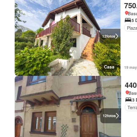
750
Basu
5 
Plaz
12
fotos
Casa
19 may
440
Bas
3 
Terr
12
fotos