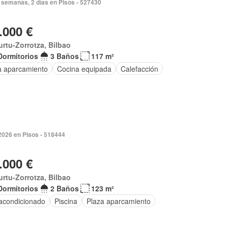
 semanas, 2 días en Pisos - 527430
.000 €
rtu-Zorrotza, Bilbao
Dormitorios
3 Baños
117 m²
a aparcamiento
Cocina equipada
Calefacción
2026 en Pisos - 518444
.000 €
rtu-Zorrotza, Bilbao
Dormitorios
2 Baños
123 m²
 acondicionado
Piscina
Plaza aparcamiento