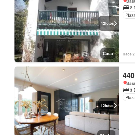
Basu
2 
Plaz
12
fotos
Casa
Hace 2
440
Basu
3 
Plaz
12
fotos