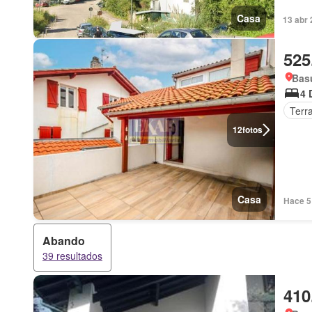
Casa
13 abr 
525
Basu
4 
Terr
12
fotos
Casa
Hace 5 
Abando
39 resultados
410