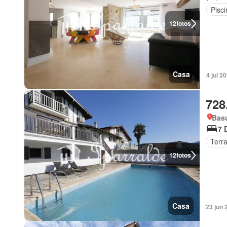
Pisci
12
fotos
Casa
4 jul 2
728
Basu
7 
Terr
12
fotos
Casa
23 jun 