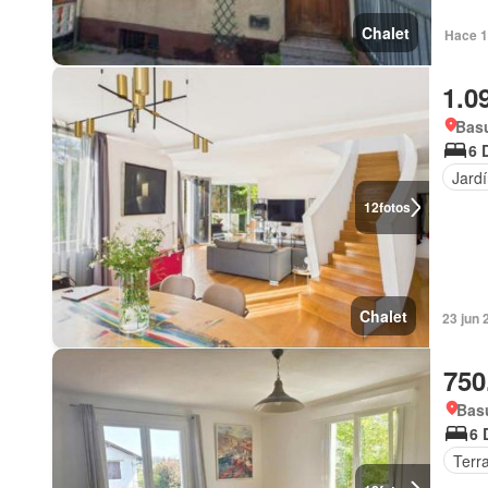
Chalet
Hace 1
1.0
Basu
6 
Jard
12
fotos
Chalet
23 jun 
750
Basu
6 
Terr