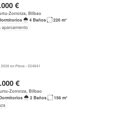
.000 €
rtu-Zorrotza, Bilbao
Dormitorios
4 Baños
220 m²
a aparcamiento
 2026 en Pisos - 524841
.000 €
urtu-Zorrotza, Bilbao
Dormitorios
2 Baños
156 m²
aza