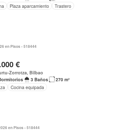
na
Plaza aparcamiento
Trastero
026 en Pisos - 518444
.000 €
rtu-Zorrotza, Bilbao
Dormitorios
3 Baños
270 m²
aza
Cocina equipada
2026 en Pisos - 518444