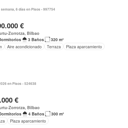
 semana, 6 días en Pisos - 997754
90.000 €
rtu-Zorrotza, Bilbao
Dormitorios
3 Baños
320 m²
ín
Aire acondicionado
Terraza
Plaza aparcamiento
2026 en Pisos - 524638
.000 €
rtu-Zorrotza, Bilbao
Dormitorios
4 Baños
300 m²
aza
Plaza aparcamiento