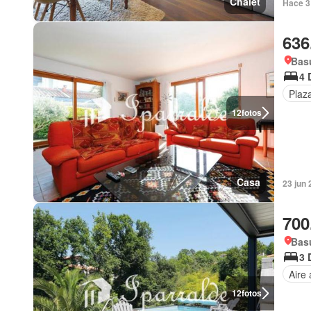
Chalet
Hace 3
636
Basu
4 
Plaz
12
fotos
Casa
23 jun 
700
Basu
3 
Aire
12
fotos