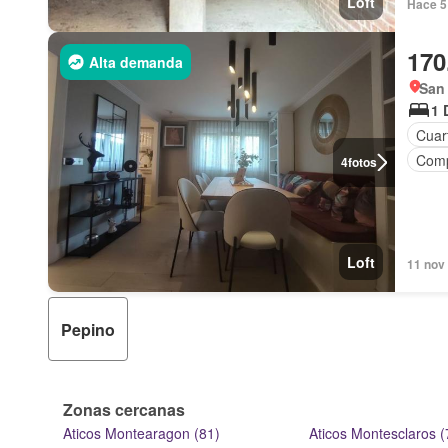
Loft
Hace 5 
170
Alta demanda
San 
1 
Cuart
Comp
4
fotos
Loft
11 nov 
Pepino
Zonas cercanas
Aticos Montearagon (81)
Aticos Montesclaros (