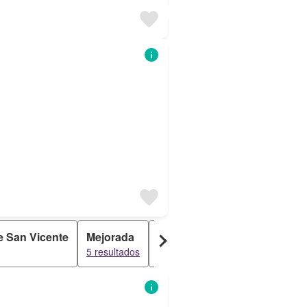
e San Vicente
Mejorada
Marrupe
San Román De
5 resultados
5 resultados
5 resultados