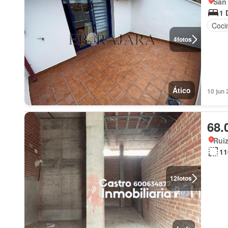
San 
1 
Coci
4
fotos
Ático
10 jun 
68.
Ruiz
11
12
fotos