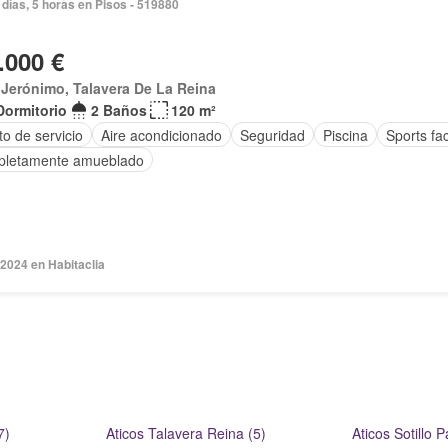
días, 5 horas en Pisos - 519880
.000 €
Jerónimo, Talavera De La Reina
Dormitorio
2 Baños
120 m²
o de servicio
Aire acondicionado
Seguridad
Piscina
Sports faci
letamente amueblado
2024 en Habitaclia
7)
Aticos Talavera Reina (5)
Aticos Sotillo 