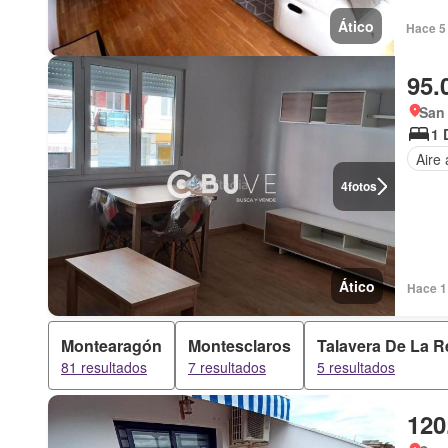
Ático
Hace 5 
95.
San 
1 
Aire
4
fotos
Ático
Hace 1 
Montearagón
Montesclaros
Talavera De La R
81 resultados
7 resultados
5 resultados
120