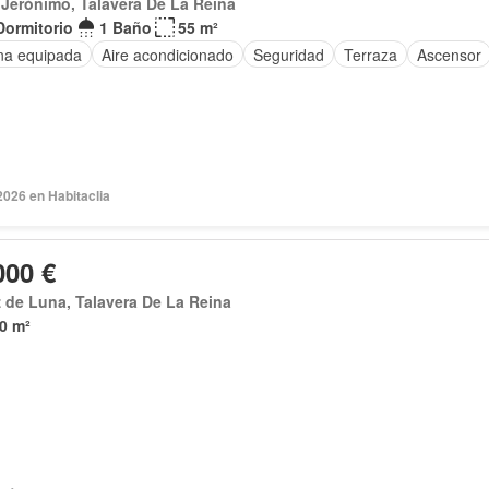
Jerónimo, Talavera De La Reina
Dormitorio
1 Baño
55 m²
na equipada
Aire acondicionado
Seguridad
Terraza
Ascensor
2026 en Habitaclia
000 €
 de Luna, Talavera De La Reina
0 m²