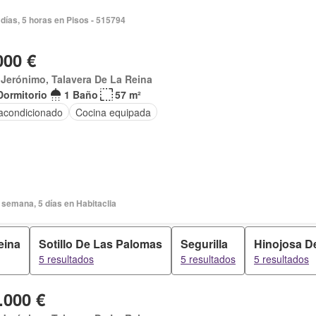
días, 5 horas en Pisos - 515794
000 €
Jerónimo, Talavera De La Reina
Dormitorio
1 Baño
57 m²
 acondicionado
Cocina equipada
semana, 5 días en Habitaclia
eina
Sotillo De Las Palomas
Segurilla
Hinojosa D
5 resultados
5 resultados
5 resultados
.000 €